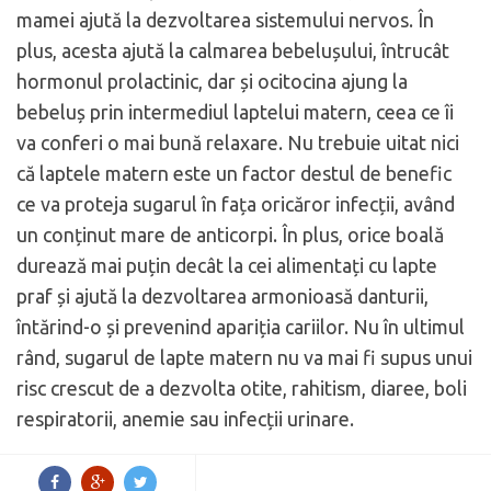
mamei ajută la dezvoltarea sistemului nervos. În
plus, acesta ajută la calmarea bebelușului, întrucât
hormonul prolactinic, dar și ocitocina ajung la
bebeluș prin intermediul laptelui matern, ceea ce îi
va conferi o mai bună relaxare. Nu trebuie uitat nici
că laptele matern este un factor destul de benefic
ce va proteja sugarul în fața oricăror infecții, având
un conținut mare de anticorpi. În plus, orice boală
durează mai puțin decât la cei alimentați cu lapte
praf și ajută la dezvoltarea armonioasă danturii,
întărind-o și prevenind apariția cariilor. Nu în ultimul
rând, sugarul de lapte matern nu va mai fi supus unui
risc crescut de a dezvolta otite, rahitism, diaree, boli
respiratorii, anemie sau infecții urinare.