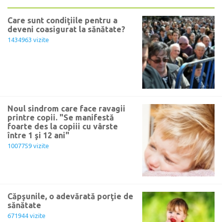
Care sunt condiţiile pentru a
deveni coasigurat la sănătate?
1434963 vizite
Noul sindrom care face ravagii
printre copii. "Se manifestă
foarte des la copiii cu vârste
între 1 şi 12 ani"
1007759 vizite
Căpşunile, o adevărată porţie de
sănătate
671944 vizite