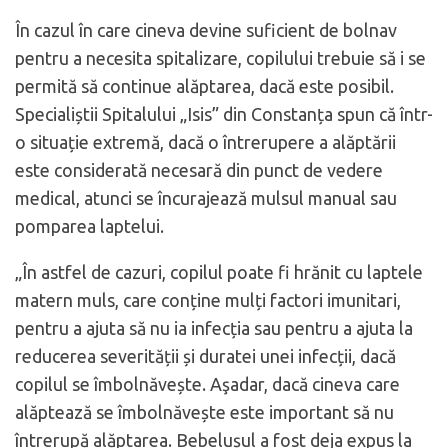
În cazul în care cineva devine suficient de bolnav
pentru a necesita spitalizare, copilului trebuie să i se
permită să continue alăptarea, dacă este posibil.
Specialiștii Spitalului „Isis” din Constanța spun că într-
o situație extremă, dacă o întrerupere a alăptării
este considerată necesară din punct de vedere
medical, atunci se încurajează mulsul manual sau
pomparea laptelui.
„În astfel de cazuri, copilul poate fi hrănit cu laptele
matern muls, care conține mulți factori imunitari,
pentru a ajuta să nu ia infecția sau pentru a ajuta la
reducerea severității și duratei unei infecții, dacă
copilul se îmbolnăvește. Aşadar, dacă cineva care
alăptează se îmbolnăvește este important să nu
întrerupă alăptarea. Bebelușul a fost deja expus la