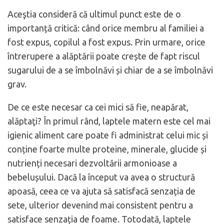
Aceştia consideră că ultimul punct este de o
importanță critică: când orice membru al familiei a
fost expus, copilul a fost expus. Prin urmare, orice
întrerupere a alăptării poate crește de fapt riscul
sugarului de a se îmbolnăvi și chiar de a se îmbolnăvi
grav.
De ce este necesar ca cei mici să fie, neapărat,
alăptaţi? În primul rând, laptele matern este cel mai
igienic aliment care poate fi administrat celui mic și
conține foarte multe proteine, minerale, glucide și
nutrienți necesari dezvoltării armonioase a
bebelușului. Dacă la început va avea o structură
apoasă, ceea ce va ajuta să satisfacă senzația de
sete, ulterior devenind mai consistent pentru a
satisface senzația de foame. Totodată, laptele