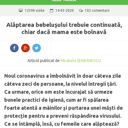
12390 vizite
14-03-2020
102 comentarii
Alăptarea bebelușului trebuie continuată,
chiar dacă mama este bolnavă
Articol publicat de
Mirabela ŞERBĂNESCU
Noul coronavirus a îmbolnăvit în doar câteva zile
câteva zeci de persoane, la nivelul întregii țări.
Ca urmare, orice om este încurajat să urmeze
bunele practici de igienă, cum ar fi spălarea
foarte atentă a mâinilor și purtarea unei măști de
protecție pentru a preveni răspândirea virusului.
Ce se întâmplă, însă, cu femeile care alăptează?