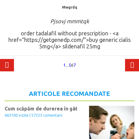
Mwgrdq
Pjsovj mmmtqk
order tadalafil without prescription - <a
href="https://getgenedp.com/">buy generic cialis
5mg</a> sildenafil 25mg
1
...
5
6
7
ARTICOLE RECOMANDATE
Cum scăpăm de durerea în gât
663100 vizite | 57223 comentarii