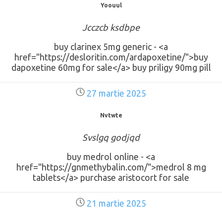
Yoouul
Jcczcb ksdbpe
buy clarinex 5mg generic - <a
href="https://desloritin.com/ardapoxetine/">buy
dapoxetine 60mg for sale</a> buy priligy 90mg pill
27 martie 2025
Nvtwte
Svslgq godjqd
buy medrol online - <a
href="https://gnmethybalin.com/">medrol 8 mg
tablets</a> purchase aristocort for sale
21 martie 2025