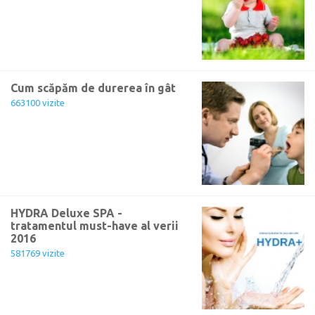
Cum scăpăm de durerea în gât
663100 vizite
HYDRA Deluxe SPA -
tratamentul must-have al verii
2016
581769 vizite