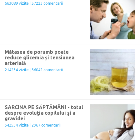
663089 vizite | 57223 comentarii
Mătasea de porumb poate
reduce glicemia și tensiunea
arterială
214234 vizite | 36042 comentarii
SARCINA PE SĂPTĂMÂNI - totul
despre evoluţia copilului şi a
gravidei
542534 vizite | 2967 comentarii