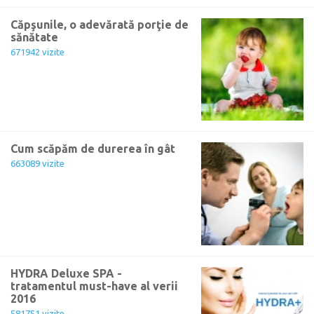
Căpşunile, o adevărată porţie de
sănătate
671942 vizite
Cum scăpăm de durerea în gât
663089 vizite
HYDRA Deluxe SPA -
tratamentul must-have al verii
2016
581751 vizite