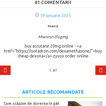
61 COMENTARII
19 ianuarie 2025
Knwvcy
Mwnrsn lfugmg
buy accutane 20mg online - <a
href="https://isotadron.com/dexamethasone/">buy
cheap dexona</a> zyvox order online
1
...
6
7
ARTICOLE RECOMANDATE
Cum scăpăm de durerea în gât