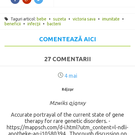
Taguri articol:
bebe
•
suzeta
•
victoria sava
•
imunitate
•
beneficii
•
infecţii
•
bacterii
COMENTEAZĂ AICI
27 COMENTARII
4 mai
Rdjzpr
Mzwiks qjqnxy
Accurate portrayal of the current state of gene
therapy for rare genetic disorders. -
https://mappsch.com/d-i.html?utm_content=l-ndli-
apotheke-ag-i10580394 , Thorough discussion on