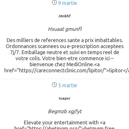
9 martie
Jmskhf
Hsuaat gmunfl
Des milliers de references sante a prix imbattables.
Ordonnances scannees ou e-prescription acceptees
7j/7. Emballage neutre et suivi en temps reel de
votre colis. Votre bien-etre commence ici –
bienvenue chez MediOnline.<a
href="https://careconnectclinic.com/lipitor/">lipitor</
5 martie
Iuapor
Begmzb xgjfyt
Elevate your entertainment with <a
href="https://abetmgm.org/">betmgm free