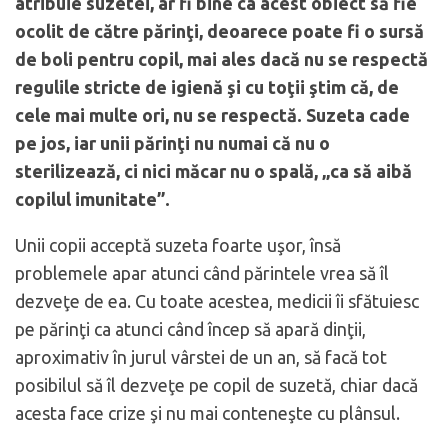
atribuie suzetei, ar fi bine ca acest obiect să fie
ocolit de către părinţi, deoarece poate fi o sursă
de boli pentru copil, mai ales dacă nu se respectă
regulile stricte de igienă şi cu toţii ştim că, de
cele mai multe ori, nu se respectă. Suzeta cade
pe jos, iar unii părinţi nu numai că nu o
sterilizează, ci nici măcar nu o spală, „ca să aibă
copilul imunitate”.
Unii copii acceptă suzeta foarte uşor, însă
problemele apar atunci când părintele vrea să îl
dezveţe de ea. Cu toate acestea, medicii îi sfătuiesc
pe părinţi ca atunci când încep să apară dinţii,
aproximativ în jurul vârstei de un an, să facă tot
posibilul să îl dezveţe pe copil de suzetă, chiar dacă
acesta face crize şi nu mai conteneşte cu plânsul.