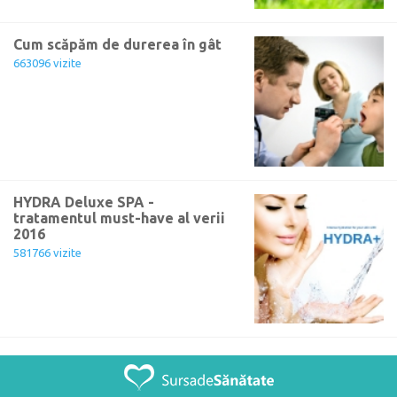
Cum scăpăm de durerea în gât
663096 vizite
HYDRA Deluxe SPA -
tratamentul must-have al verii
2016
581766 vizite