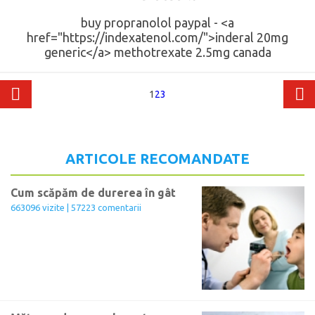
buy propranolol paypal - <a
href="https://indexatenol.com/">inderal 20mg
generic</a> methotrexate 2.5mg canada
1
2
3
ARTICOLE RECOMANDATE
Cum scăpăm de durerea în gât
663096 vizite | 57223 comentarii