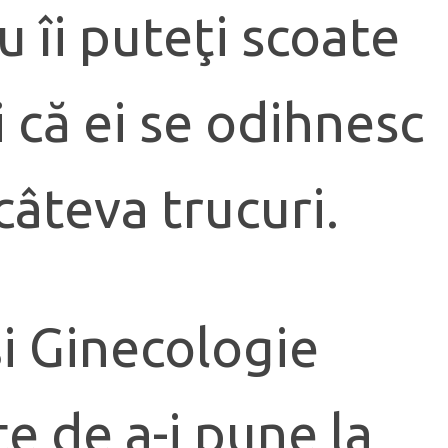
u îi puteţi scoate
i că ei se odihnesc
câteva trucuri.
şi Ginecologie
e de a-i pune la