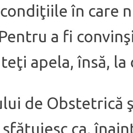
ondiţiile în care n
 Pentru a fi convinş
eţi apela, însă, la 
lului de Obstetrică 
fătuiesc ca, înaint