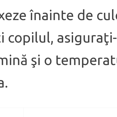
laxeze înainte de cu
i copilul, asiguraţi
umină şi o temperat
a.