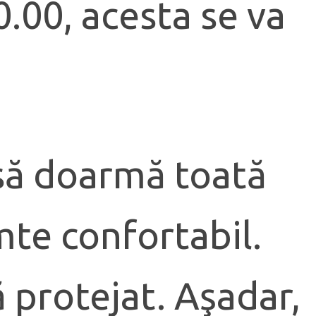
0.00, acesta se va
 să doarmă toată
mte confortabil.
 protejat. Aşadar,