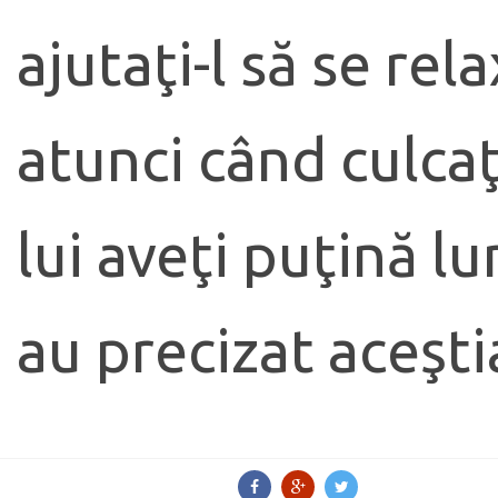
ajutaţi-l să se re
atunci când culcaţ
lui aveţi puţină l
au precizat aceşti