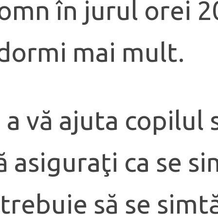
somn în jurul orei 2
a dormi mai mult.
 a vă ajuta copilul
 asiguraţi ca se si
trebuie să se simtă