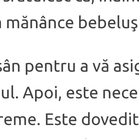
să mănânce bebeluşi
 sân pentru a vă a
l. Apoi, este neces
eme. Este dovedit 