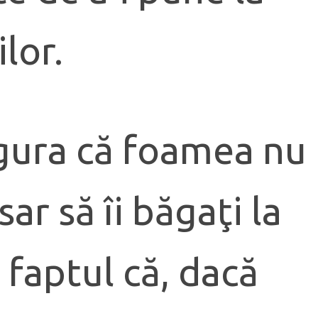
lor.
sigura că foamea nu
ar să îi băgaţi la
faptul că, dacă