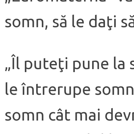
somn, să le daţi 
„Îl puteţi pune la
le întrerupe somnu
somn cât mai devr