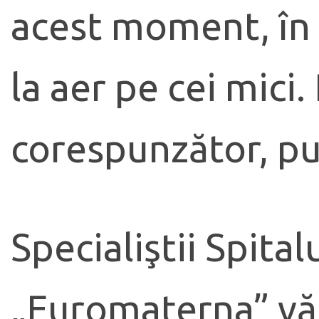
acest moment, în c
la aer pe cei mici.
corespunzător, put
Specialiştii Spita
„Euromaterna” vă s