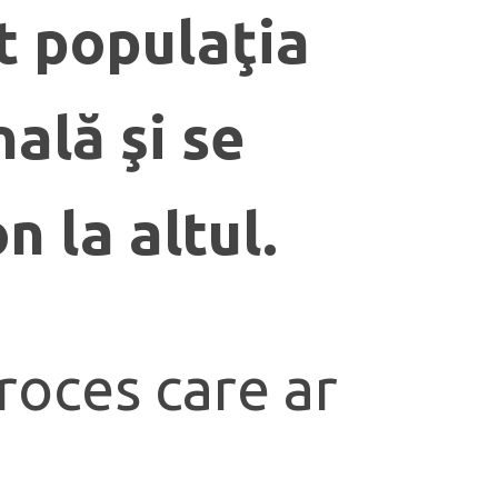
ât populaţia
ală şi se
n la altul.
roces care ar