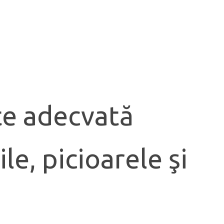
te adecvată
le, picioarele şi