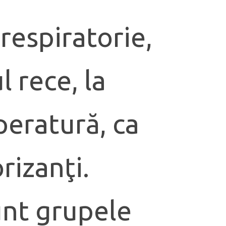
 respiratorie,
 rece, la
peratură, ca
rizanţi.
unt grupele