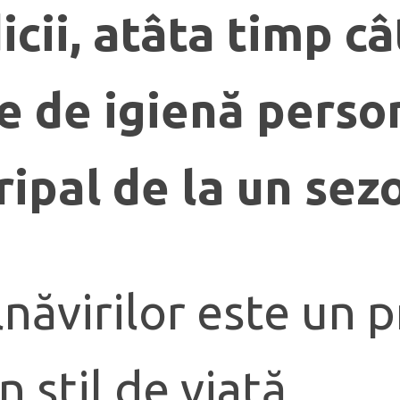
cii, atâta timp c
e de igienă person
ipal de la un sezo
năvirilor este un p
 stil de viaţă.