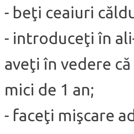
- beţi ceaiuri căld
- introduceţi în a
aveţi în vedere că
mici de 1 an;
- faceţi mişcare a