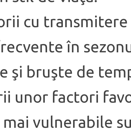
orii cu transmitere
recvente în sezonul
te şi bruşte de tem
i unor factori favo
 mai vulnerabile s