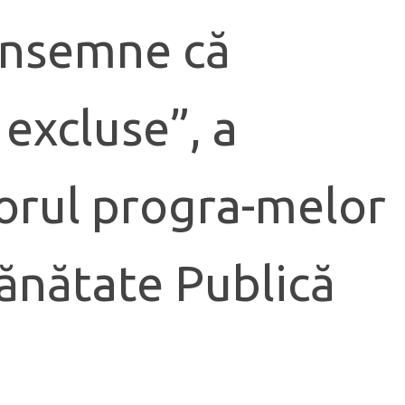
ă însemne că
excluse”, a
torul progra-melor
Sănătate Publică