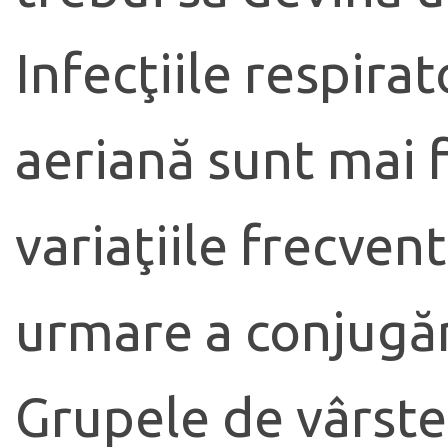
Infecţiile respirat
aeriană sunt mai f
variaţiile frecven
urmare a conjugări
Grupele de vârste