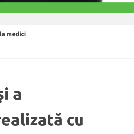
la medici
şi a
realizată cu