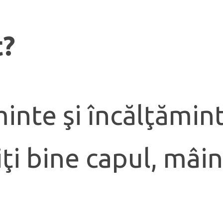
t?
minte şi încălţămin
ţi bine capul, mâini