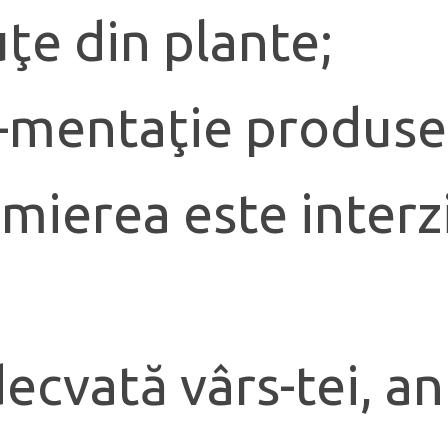
uţe din plante;
li-mentaţie produse
 mierea este interz
decvată vârs-tei, a