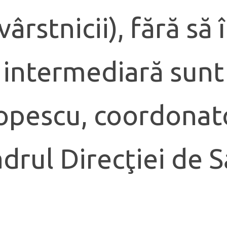
vârstnicii), fără s
 intermediară sunt 
 Popescu, coordona
adrul Direcţiei de 