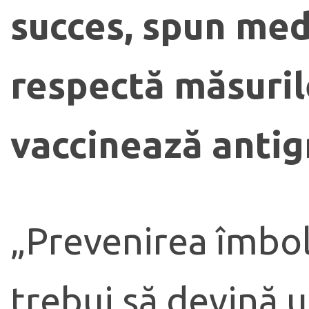
succes, spun medi
respectă măsuril
vaccinează antigr
„Prevenirea îmbol
trebui să devină un