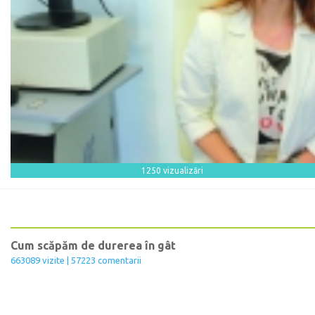
1250 vizualizări
Cum scăpăm de durerea în gât
663089 vizite | 57223 comentarii