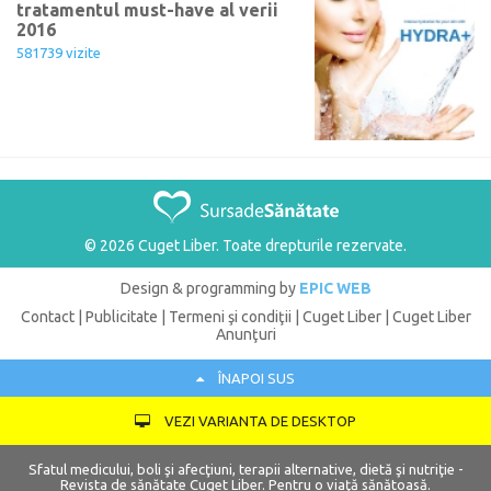
tratamentul must-have al verii
2016
581739 vizite
© 2026 Cuget Liber. Toate drepturile rezervate.
Design & programming by
EPIC WEB
Contact
|
Publicitate
|
Termeni şi condiţii
|
Cuget Liber
|
Cuget Liber
Anunţuri
ÎNAPOI SUS
VEZI VARIANTA DE DESKTOP
Sfatul medicului, boli şi afecţiuni, terapii alternative, dietă şi nutriţie -
Revista de sănătate Cuget Liber. Pentru o viaţă sănătoasă.