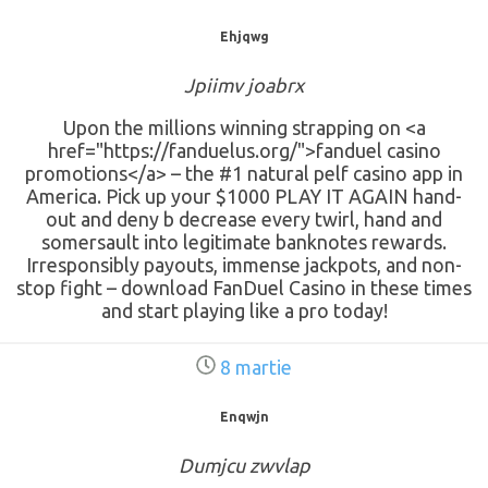
Ehjqwg
Jpiimv joabrx
Upon the millions winning strapping on <a
href="https://fanduelus.org/">fanduel casino
promotions</a> – the #1 natural pelf casino app in
America. Pick up your $1000 PLAY IT AGAIN hand-
out and deny b decrease every twirl, hand and
somersault into legitimate banknotes rewards.
Irresponsibly payouts, immense jackpots, and non-
stop fight – download FanDuel Casino in these times
and start playing like a pro today!
8 martie
Enqwjn
Dumjcu zwvlap