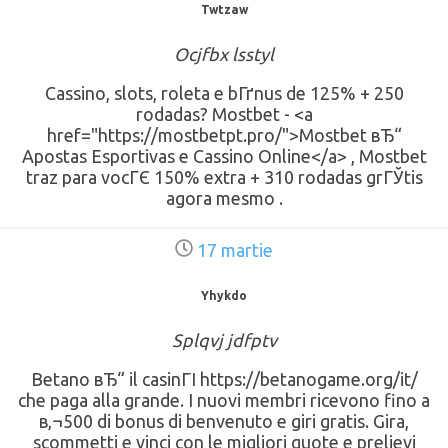
Twtzaw
Ocjfbx lsstyl
Cassino, slots, roleta e bГґnus de 125% + 250
rodadas? Mostbet - <a
href="https://mostbetpt.pro/">Mostbet вЂ“
Apostas Esportivas e Cassino Online</a> , Mostbet
traz para vocГЄ 150% extra + 310 rodadas grГЎtis
agora mesmo .
17 martie
Yhykdo
Splqvj jdfptv
Betano вЂ“ il casinГІ https://betanogame.org/it/
che paga alla grande. I nuovi membri ricevono fino a
в‚¬500 di bonus di benvenuto e giri gratis. Gira,
scommetti e vinci con le migliori quote e prelievi