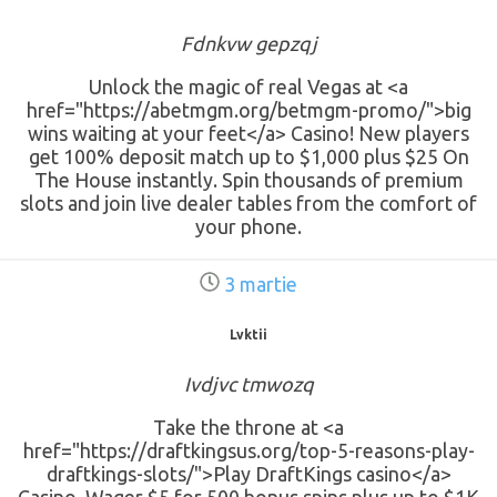
Fdnkvw gepzqj
Unlock the magic of real Vegas at <a
href="https://abetmgm.org/betmgm-promo/">big
wins waiting at your feet</a> Casino! New players
get 100% deposit match up to $1,000 plus $25 On
The House instantly. Spin thousands of premium
slots and join live dealer tables from the comfort of
your phone.
3 martie
Lvktii
Ivdjvc tmwozq
Take the throne at <a
href="https://draftkingsus.org/top-5-reasons-play-
draftkings-slots/">Play DraftKings casino</a>
Casino. Wager $5 for 500 bonus spins plus up to $1K