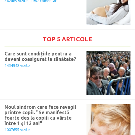
542489 vizite | 2967 comentarii
TOP 5 ARTICOLE
Care sunt condiţiile pentru a
deveni coasigurat la sănătate?
1434948 vizite
Noul sindrom care face ravagii
printre copii. "Se manifestă
foarte des la copiii cu vârste
între 1 şi 12 ani"
1007655 vizite