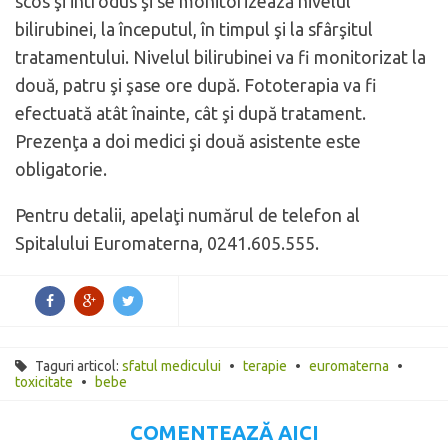
scos şi introdus şi se monitorizează nivelul
bilirubinei, la începutul, în timpul şi la sfârşitul
tratamentului. Nivelul bilirubinei va fi monitorizat la
două, patru şi şase ore după. Fototerapia va fi
efectuată atât înainte, cât şi după tratament.
Prezenţa a doi medici şi două asistente este
obligatorie.
Pentru detalii, apelaţi numărul de telefon al
Spitalului Euromaterna, 0241.605.555.
Taguri articol:
sfatul medicului
•
terapie
•
euromaterna
•
toxicitate
•
bebe
COMENTEAZĂ AICI