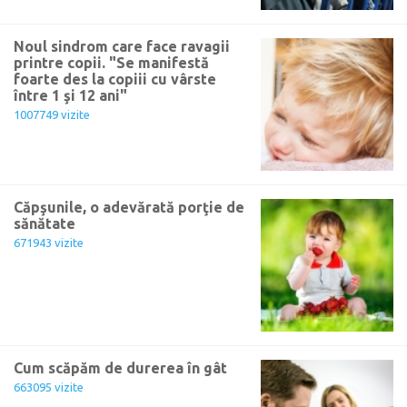
Noul sindrom care face ravagii
printre copii. "Se manifestă
foarte des la copiii cu vârste
între 1 şi 12 ani"
1007749 vizite
Căpşunile, o adevărată porţie de
sănătate
671943 vizite
Cum scăpăm de durerea în gât
663095 vizite