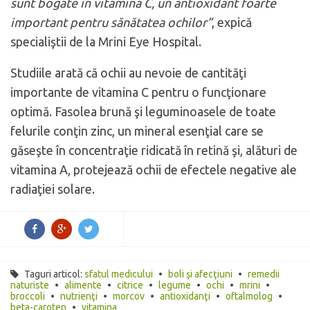
sunt bogate în vitamina C, un antioxidant foarte
important pentru sănătatea ochilor”
, expică
specialiştii de la Mrini Eye Hospital.
Studiile arată că ochii au nevoie de cantităţi
importante de vitamina C pentru o funcţionare
optimă. Fasolea brună şi leguminoasele de toate
felurile conţin zinc, un mineral esenţial care se
găseşte în concentraţie ridicată în retină şi, alături de
vitamina A, protejează ochii de efectele negative ale
radiaţiei solare.
Taguri articol:
sfatul medicului
•
boli şi afecţiuni
•
remedii
naturiste
•
alimente
•
citrice
•
legume
•
ochi
•
mrini
•
broccoli
•
nutrienţi
•
morcov
•
antioxidanţi
•
oftalmolog
•
beta-caroten
•
vitamina