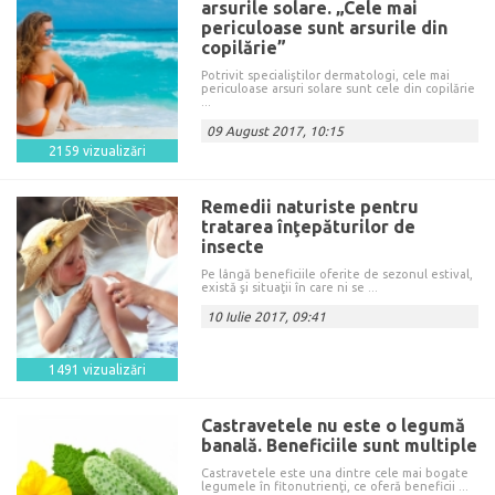
arsurile solare. „Cele mai
periculoase sunt arsurile din
copilărie”
Potrivit specialiştilor dermatologi, cele mai
periculoase arsuri solare sunt cele din copilărie
...
09 August 2017, 10:15
2159 vizualizări
Remedii naturiste pentru
tratarea înţepăturilor de
insecte
Pe lângă beneficiile oferite de sezonul estival,
există şi situaţii în care ni se ...
10 Iulie 2017, 09:41
1491 vizualizări
Castravetele nu este o legumă
banală. Beneficiile sunt multiple
Castravetele este una dintre cele mai bogate
legumele în fitonutrienţi, ce oferă beneficii ...