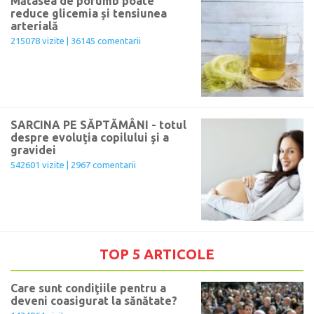
Mătasea de porumb poate
reduce glicemia și tensiunea
arterială
215078 vizite | 36145 comentarii
SARCINA PE SĂPTĂMÂNI - totul
despre evoluţia copilului şi a
gravidei
542601 vizite | 2967 comentarii
TOP 5 ARTICOLE
Care sunt condiţiile pentru a
deveni coasigurat la sănătate?