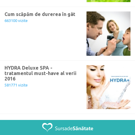
Cum scăpăm de durerea în gât
663100 vizite
HYDRA Deluxe SPA -
tratamentul must-have al verii
2016
581771 vizite