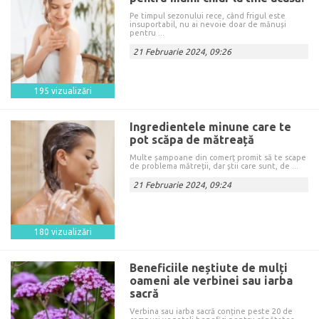
Pe timpul sezonului rece, când frigul este
insuportabil, nu ai nevoie doar de mănuși
pentru ...
21 Februarie 2024, 09:26
195 vizualizări
Ingredientele minune care te
pot scăpa de mătreață
Multe șampoane din comerț promit să te scape
de problema mătreții, dar știi care sunt, de ...
21 Februarie 2024, 09:24
180 vizualizări
Beneficiile neștiute de mulți
oameni ale verbinei sau iarba
sacră
Verbina sau iarba sacră conține peste 20 de