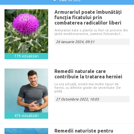
Armurariul poate îmbunătăți
funcția ficatului prin
combaterea radicalilor liberi
Armurariul este o plantă cu flori ce provine din
țările mediteraneene, oamenii folosindu-l ...
26 Ianuarie 2024, 09:51
179 vizualizări
Remedii naturale care
contribuie la tratarea herniei
La ora actuală, există mai multe tipuri de
hernii, cu diferite grade de severitate. De
pildă ...
27 Octombrie 2022, 10:05
476 vizualizări
Remedii naturiste pentru