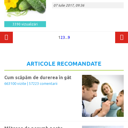
07 Iulie 2017, 09:36
3390 vizualizări
1
2
3
...
9
ARTICOLE RECOMANDATE
Cum scăpăm de durerea în gât
663100 vizite | 57223 comentarii