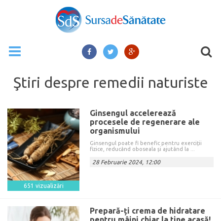
Ştiri despre
remedii naturiste
Ginsengul accelerează
procesele de regenerare ale
organismului
Ginsengul poate fi benefic pentru exerciții
fizice, reducând oboseala și ajutând la ...
28 Februarie 2024, 12:00
651 vizualizări
Prepară-ți crema de hidratare
pentru mâini chiar la tine acasă!