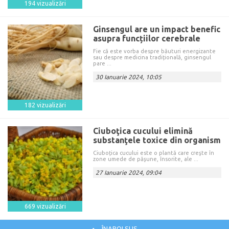
194 vizualizări
Ginsengul are un impact benefic
asupra funcțiilor cerebrale
Fie că este vorba despre băuturi energizante
sau despre medicina tradițională, ginsengul
pare ...
30 Ianuarie 2024, 10:05
182 vizualizări
Ciuboţica cucului elimină
substanţele toxice din organism
Ciuboțica cucului este o plantă care creşte în
zone umede de păşune, însorite, ale ...
27 Ianuarie 2024, 09:04
669 vizualizări
ÎNAPOI SUS