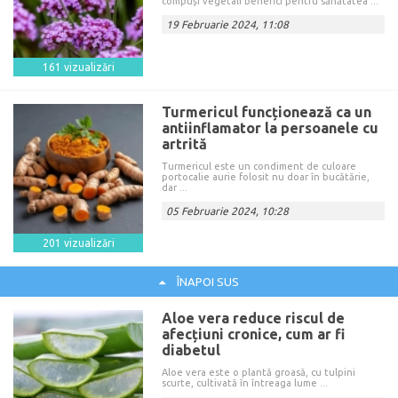
compuși vegetali benefici pentru sănătatea ...
19 Februarie 2024, 11:08
161 vizualizări
Turmericul funcționează ca un
antiinflamator la persoanele cu
artrită
Turmericul este un condiment de culoare
portocalie aurie folosit nu doar în bucătărie,
dar ...
05 Februarie 2024, 10:28
201 vizualizări
ÎNAPOI SUS
Aloe vera reduce riscul de
afecțiuni cronice, cum ar fi
diabetul
Aloe vera este o plantă groasă, cu tulpini
scurte, cultivată în întreaga lume ...