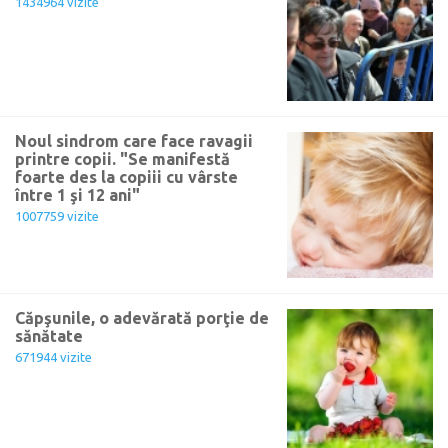
1434964 vizite
Noul sindrom care face ravagii
printre copii. "Se manifestă
foarte des la copiii cu vârste
între 1 şi 12 ani"
1007759 vizite
Căpşunile, o adevărată porţie de
sănătate
671944 vizite