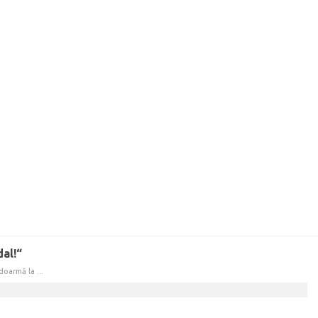
al!“
doarmă la ...