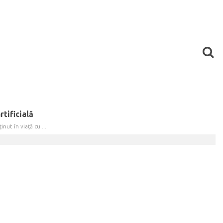
tificială
nut în viaţă cu ...