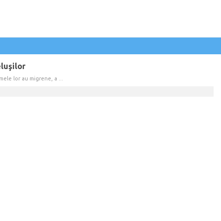
luşilor
mele lor au migrene, a ...