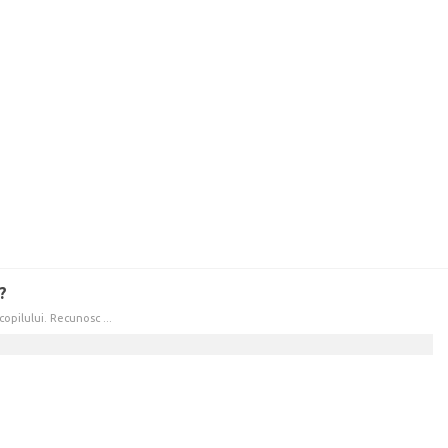
?
opilului. Recunosc ...