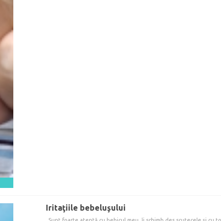
Iritaţiile bebeluşului
„Sunt foarte atentă cu bebicul meu, îi schimb des scutecele şi cu toa