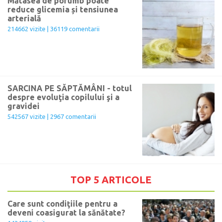
Mătasea de porumb poate
reduce glicemia și tensiunea
arterială
214662 vizite | 36119 comentarii
SARCINA PE SĂPTĂMÂNI - totul
despre evoluţia copilului şi a
gravidei
542567 vizite | 2967 comentarii
TOP 5 ARTICOLE
Care sunt condiţiile pentru a
deveni coasigurat la sănătate?