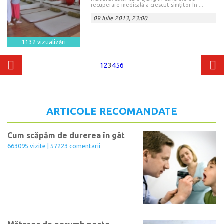
recuperare medicală a crescut simţitor în ...
09 Iulie 2013, 23:00
1132 vizualizări
1
2
3
4
5
6
ARTICOLE RECOMANDATE
Cum scăpăm de durerea în gât
663095 vizite | 57223 comentarii