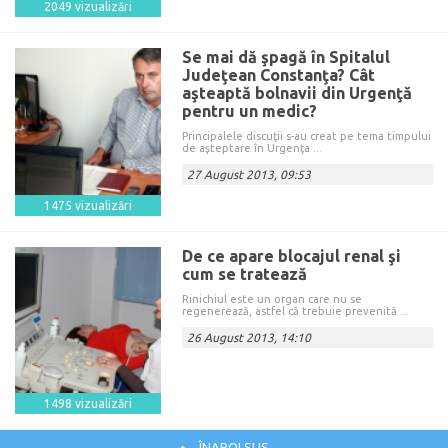
2049 vizualizări
Se mai dă şpagă în Spitalul
Judeţean Constanţa? Cât
aşteaptă bolnavii din Urgenţă
pentru un medic?
Principalele discuţii s-au creat pe tema timpului
de aşteptare în Urgenţa ...
27 August 2013, 09:53
1475 vizualizări
De ce apare blocajul renal şi
cum se tratează
Rinichiul este un organ care nu se
regenerează, astfel că trebuie prevenită ...
26 August 2013, 14:10
1498 vizualizări
ÎNAPOI SUS