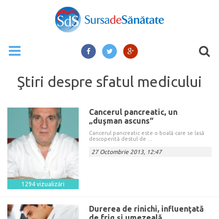
Ştiri despre
sfatul medicului
Cancerul pancreatic, un
„duşman ascuns“
Cancerul pancreatic este o boală care se lasă
descoperită destul de ...
27 Octombrie 2013, 12:47
1294 vizualizări
Durerea de rinichi, influenţată
de frig şi umezeală