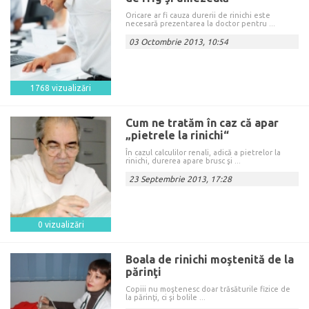
Oricare ar fi cauza durerii de rinichi este
necesară prezentarea la doctor pentru ...
03 Octombrie 2013, 10:54
1768 vizualizări
Cum ne tratăm în caz că apar
„pietrele la rinichi“
În cazul calculilor renali, adică a pietrelor la
rinichi, durerea apare brusc şi ...
23 Septembrie 2013, 17:28
0 vizualizări
Boala de rinichi moştenită de la
părinţi
Copiii nu moştenesc doar trăsăturile fizice de
la părinţi, ci şi bolile ...