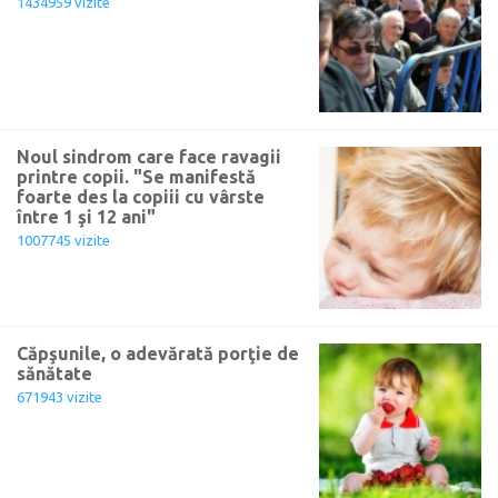
1434959 vizite
Noul sindrom care face ravagii
printre copii. "Se manifestă
foarte des la copiii cu vârste
între 1 şi 12 ani"
1007745 vizite
Căpşunile, o adevărată porţie de
sănătate
671943 vizite