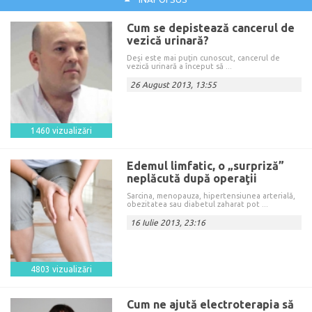
Cum se depistează cancerul de
vezică urinară?
Deşi este mai puţin cunoscut, cancerul de
vezică urinară a început să ...
26 August 2013, 13:55
1460 vizualizări
Edemul limfatic, o „surpriză”
neplăcută după operaţii
Sarcina, menopauza, hipertensiunea arterială,
obezitatea sau diabetul zaharat pot ...
16 Iulie 2013, 23:16
4803 vizualizări
Cum ne ajută electroterapia să