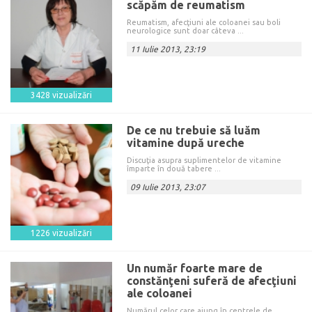
scăpăm de reumatism
Reumatism, afecţiuni ale coloanei sau boli
neurologice sunt doar câteva ...
11 Iulie 2013, 23:19
3428 vizualizări
De ce nu trebuie să luăm
vitamine după ureche
Discuţia asupra suplimentelor de vitamine
împarte în două tabere ...
09 Iulie 2013, 23:07
1226 vizualizări
Un număr foarte mare de
constănţeni suferă de afecţiuni
ale coloanei
Numărul celor care ajung în centrele de