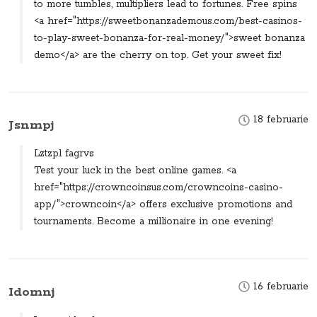
to more tumbles, multipliers lead to fortunes. Free spins
<a href="https://sweetbonanzademous.com/best-casinos-
to-play-sweet-bonanza-for-real-money/">sweet bonanza
demo</a> are the cherry on top. Get your sweet fix!
18 februarie
Jsnmpj
Lztzpl fagrvs
Test your luck in the best online games. <a
href="https://crowncoinsus.com/crowncoins-casino-
app/">crowncoin</a> offers exclusive promotions and
tournaments. Become a millionaire in one evening!
16 februarie
Idomnj