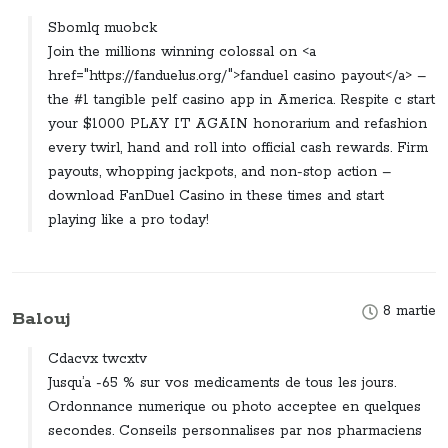
Sbomlq muobck
Join the millions winning colossal on <a
href="https://fanduelus.org/">fanduel casino payout</a> –
the #1 tangible pelf casino app in America. Respite c start
your $1000 PLAY IT AGAIN honorarium and refashion
every twirl, hand and roll into official cash rewards. Firm
payouts, whopping jackpots, and non-stop action –
download FanDuel Casino in these times and start
playing like a pro today!
8 martie
Balouj
Cdacvx twcxtv
Jusqu’a -65 % sur vos medicaments de tous les jours.
Ordonnance numerique ou photo acceptee en quelques
secondes. Conseils personnalises par nos pharmaciens