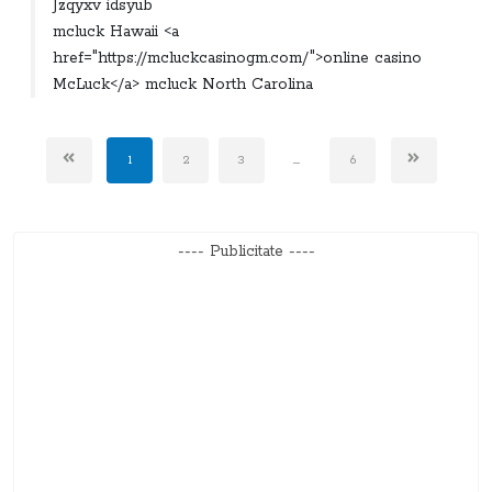
Jzqyxv idsyub
mcluck Hawaii <a
href="https://mcluckcasinogm.com/">online casino
McLuck</a> mcluck North Carolina
1
2
3
...
6
---- Publicitate ----