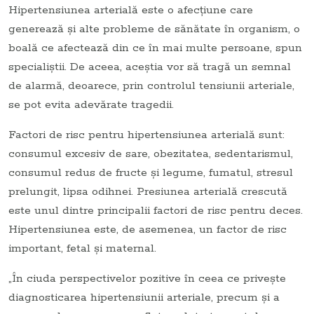
Hipertensiunea arterială este o afecţiune care
generează şi alte probleme de sănătate în organism, o
boală ce afectează din ce în mai multe persoane, spun
specialiştii. De aceea, aceştia vor să tragă un semnal
de alarmă, deoarece, prin controlul tensiunii arteriale,
se pot evita adevărate tragedii.
Factori de risc pentru hipertensiunea arterială sunt:
consumul excesiv de sare, obezitatea, sedentarismul,
consumul redus de fructe şi legume, fumatul, stresul
prelungit, lipsa odihnei. Presiunea arterială crescută
este unul dintre principalii factori de risc pentru deces.
Hipertensiunea este, de asemenea, un factor de risc
important, fetal şi maternal.
„În ciuda perspectivelor pozitive în ceea ce priveşte
diagnosticarea hipertensiunii arteriale, precum şi a