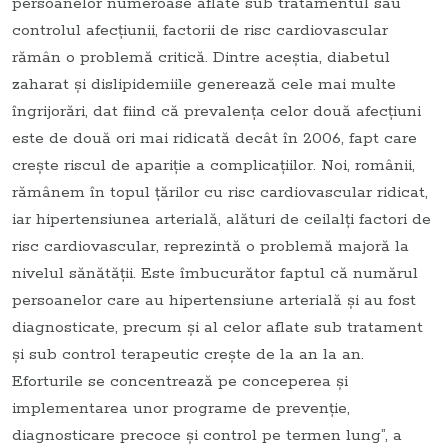
persoanelor numeroase aflate sub tratamentul sau
controlul afecţiunii, factorii de risc cardiovascular
rămân o problemă critică. Dintre aceştia, diabetul
zaharat şi dislipidemiile generează cele mai multe
îngrijorări, dat fiind că prevalenţa celor două afecţiuni
este de două ori mai ridicată decât în 2006, fapt care
creşte riscul de apariţie a complicaţiilor. Noi, românii,
rămânem în topul ţărilor cu risc cardiovascular ridicat,
iar hipertensiunea arterială, alături de ceilalţi factori de
risc cardiovascular, reprezintă o problemă majoră la
nivelul sănătăţii. Este îmbucurător faptul că numărul
persoanelor care au hipertensiune arterială şi au fost
diagnosticate, precum şi al celor aflate sub tratament
şi sub control terapeutic creşte de la an la an.
Eforturile se concentrează pe conceperea şi
implementarea unor programe de prevenţie,
diagnosticare precoce şi control pe termen lung”, a