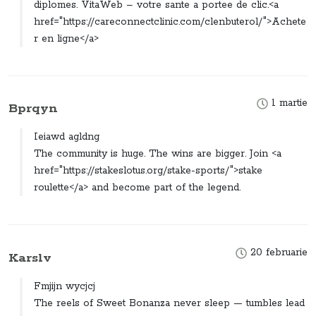
diplomes. VitaWeb – votre sante a portee de clic.<a
href="https://careconnectclinic.com/clenbuterol/">Achete
r en ligne</a>
1 martie
Bprqyn
Ieiawd agldng
The community is huge. The wins are bigger. Join <a
href="https://stakeslotus.org/stake-sports/">stake
roulette</a> and become part of the legend.
20 februarie
Karslv
Fmjijn wycjcj
The reels of Sweet Bonanza never sleep — tumbles lead