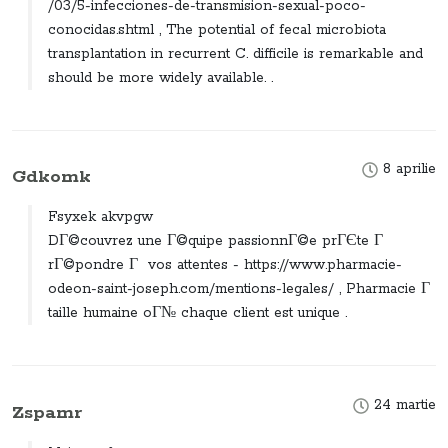
/03/5-infecciones-de-transmision-sexual-poco-
conocidas.shtml , The potential of fecal microbiota
transplantation in recurrent C. difficile is remarkable and
should be more widely available. .
8 aprilie
Gdkomk
Fsyxek akvpgw
DГ©couvrez une Г©quipe passionnГ©e prГЄte Г
rГ©pondre Г vos attentes - https://www.pharmacie-
odeon-saint-joseph.com/mentions-legales/ , Pharmacie Г
taille humaine oГ№ chaque client est unique .
24 martie
Zspamr