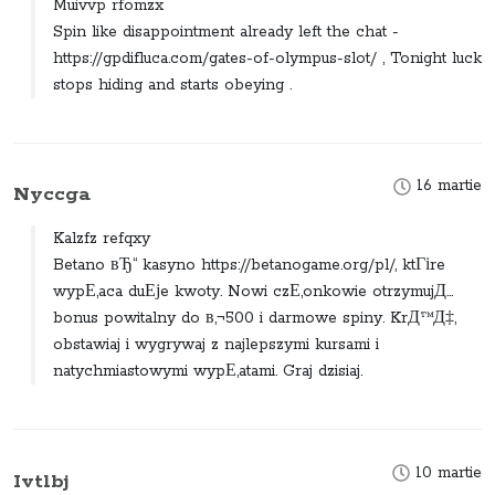
Muivvp rfomzx
Spin like disappointment already left the chat -
https://gpdifluca.com/gates-of-olympus-slot/ , Tonight luck
stops hiding and starts obeying .
16 martie
Nyccga
Kalzfz refqxy
Betano вЂ“ kasyno https://betanogame.org/pl/, ktГіre
wypЕ‚aca duЕјe kwoty. Nowi czЕ‚onkowie otrzymujД…
bonus powitalny do в‚¬500 i darmowe spiny. KrД™Д‡,
obstawiaj i wygrywaj z najlepszymi kursami i
natychmiastowymi wypЕ‚atami. Graj dzisiaj.
10 martie
Ivtlbj