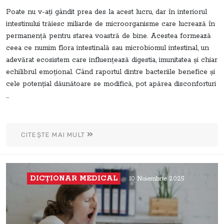
Poate nu v-ați gândit prea des la acest lucru, dar în interiorul
intestinului trăiesc miliarde de microorganisme care lucrează în
permanență pentru starea voastră de bine. Acestea formează
ceea ce numim flora intestinală sau microbiomul intestinal, un
adevărat ecosistem care influențează digestia, imunitatea și chiar
echilibrul emoțional. Când raportul dintre bacteriile benefice și
cele potențial dăunătoare se modifică, pot apărea disconforturi
...
CITEȘTE MAI MULT
DICŢIONAR MEDICAL
10 Noiembrie 2025