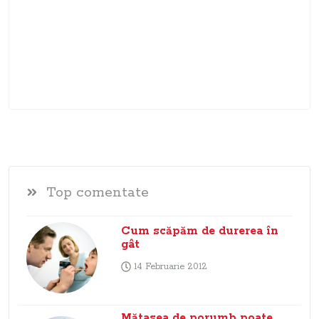
Top comentate
Cum scăpăm de durerea în
gât
14 Februarie 2012
Mătasea de porumb poate