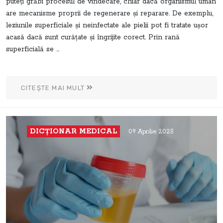
puteți grăbi procesul de vindecare, chiar dacă organismul uman
are mecanisme proprii de regenerare și reparare. De exemplu,
leziunile superficiale și neinfectate ale pielii pot fi tratate ușor
acasă dacă sunt curățate și îngrijite corect. Prin rană
superficială se ...
CITEȘTE MAI MULT
DICŢIONAR MEDICAL
09 Aprilie 2025