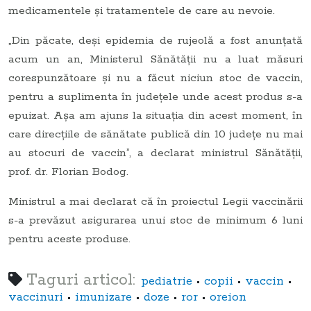
medicamentele şi tratamentele de care au nevoie.
„Din păcate, deşi epidemia de rujeolă a fost anunţată
acum un an, Ministerul Sănătăţii nu a luat măsuri
corespunzătoare şi nu a făcut niciun stoc de vaccin,
pentru a suplimenta în judeţele unde acest produs s-a
epuizat. Aşa am ajuns la situaţia din acest moment, în
care direcţiile de sănătate publică din 10 judeţe nu mai
au stocuri de vaccin”, a declarat ministrul Sănătăţii,
prof. dr. Florian Bodog.
Ministrul a mai declarat că în proiectul Legii vaccinării
s-a prevăzut asigurarea unui stoc de minimum 6 luni
pentru aceste produse.
Taguri articol:
•
•
•
pediatrie
copii
vaccin
•
•
•
•
vaccinuri
imunizare
doze
ror
oreion