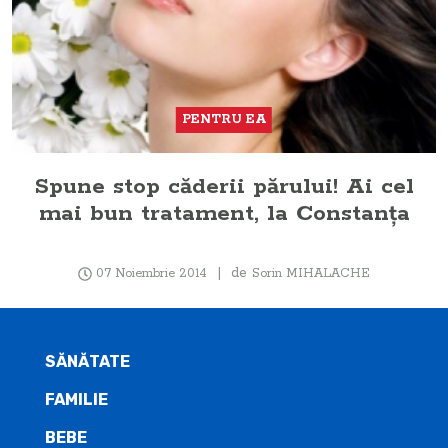
PENTRU EA
Spune stop căderii părului! Ai cel
mai bun tratament, la Constanţa
de
07 Noiembrie 2014
Sorin MIHALACHE
SĂNĂTATE
FAMILIE
BEBE