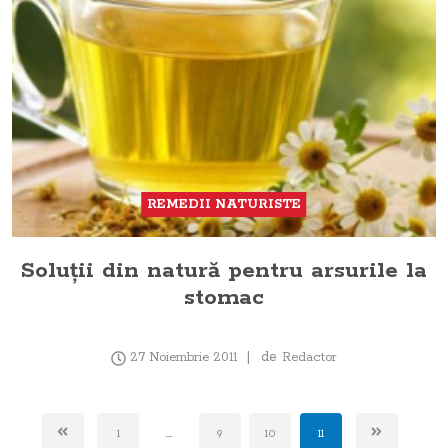
REMEDII NATURISTE
Soluţii din natură pentru arsurile la
stomac
de
27 Noiembrie 2011
Redactor
1
...
9
10
11