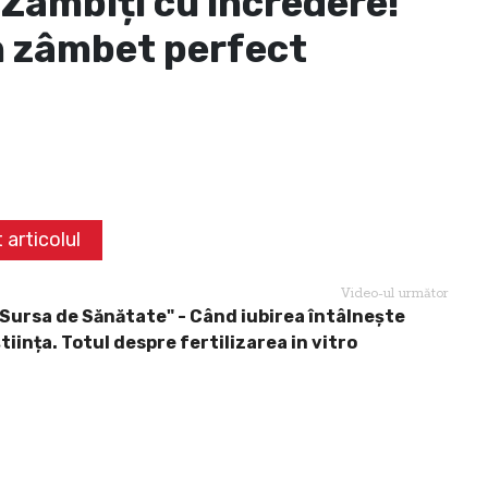
 Zâmbiți cu încredere!
n zâmbet perfect
 articolul
Video-ul următor
"Sursa de Sănătate" - Când iubirea întâlnește
tiința. Totul despre fertilizarea in vitro