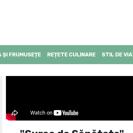
Ă ŞI FRUMUSEȚE
REȚETE CULINARE
STIL DE VI