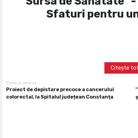
"Sursa de Sănătate" -
Sfaturi pentru u
Citește tot
Video-ul anterior
Proiect de depistare precoce a cancerului
colorectal, la Spitalul județean Constanța
ș