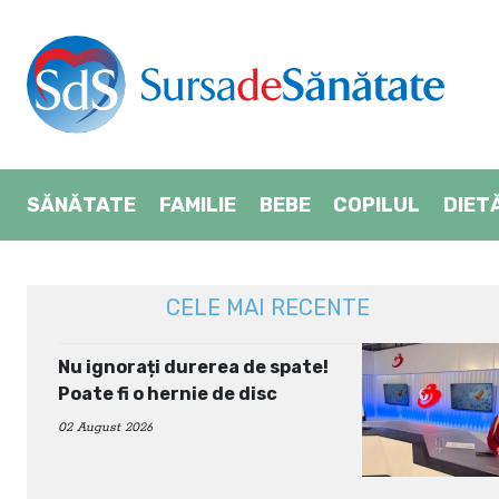
SĂNĂTATE
FAMILIE
BEBE
COPILUL
DIET
CELE MAI RECENTE
Nu ignorați durerea de spate!
Poate fi o hernie de disc
02 August 2026