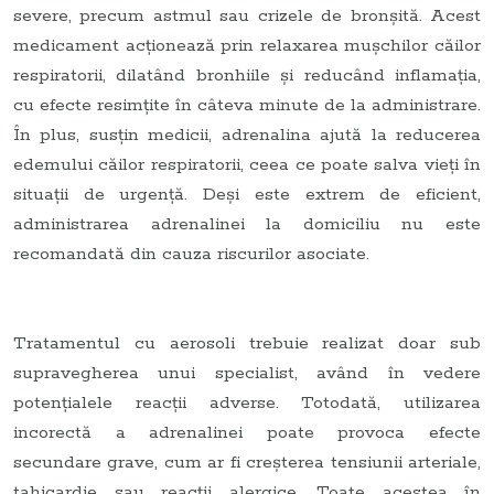
severe, precum astmul sau crizele de bronșită. Acest
medicament acționează prin relaxarea mușchilor căilor
respiratorii, dilatând bronhiile și reducând inflamația,
cu efecte resimțite în câteva minute de la administrare.
În plus, susțin medicii, adrenalina ajută la reducerea
edemului căilor respiratorii, ceea ce poate salva vieți în
situații de urgență. Deși este extrem de eficient,
administrarea adrenalinei la domiciliu nu este
recomandată din cauza riscurilor asociate.
Tratamentul cu aerosoli trebuie realizat doar sub
supravegherea unui specialist, având în vedere
potențialele reacții adverse. Totodată, utilizarea
incorectă a adrenalinei poate provoca efecte
secundare grave, cum ar fi creșterea tensiunii arteriale,
tahicardie sau reacții alergice. Toate acestea în