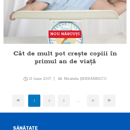
NOU NĂSCUŢI
Cât de mult pot creşte copiii în
primul an de viaţă
de
13 Iunie 2017
Mirabela ŞERBĂNESCU
1
2
3
...
19
SĂNĂTATE