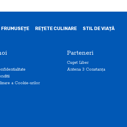
I FRUMUSEȚE
REȚETE CULINARE
STIL DE VIAȚĂ
noi
Parteneri
Cuget Liber
nfidentialitate
Antena 3 Constanța
nditii
ilizare a Cookie-urilor