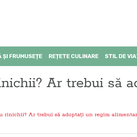
Ă ŞI FRUMUSEȚE
REȚETE CULINARE
STIL DE VI
nichii? Ar trebui să 
 rinichii? Ar trebui să adoptați un regim alimentar