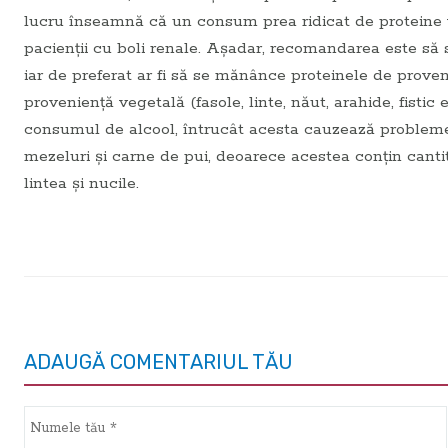
lucru înseamnă că un consum prea ridicat de proteine va
pacienții cu boli renale. Așadar, recomandarea este să 
iar de preferat ar fi să se mănânce proteinele de proven
proveniență vegetală (fasole, linte, năut, arahide, fistic 
consumul de alcool, întrucât acesta cauzează probleme
mezeluri și carne de pui, deoarece acestea conțin cantită
lintea și nucile.
ADAUGĂ COMENTARIUL TĂU