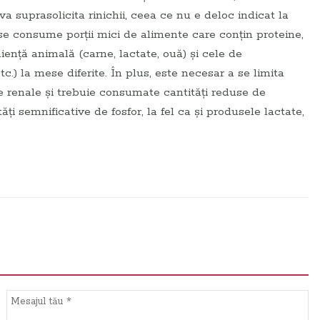
 suprasolicita rinichii, ceea ce nu e deloc indicat la
se consume porții mici de alimente care conțin proteine,
iență animală (carne, lactate, ouă) și cele de
etc.) la mese diferite. În plus, este necesar a se limita
 renale și trebuie consumate cantități reduse de
ți semnificative de fosfor, la fel ca și produsele lactate,