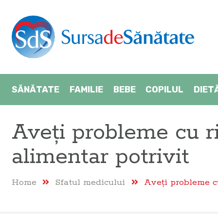
SĂNĂTATE
FAMILIE
BEBE
COPILUL
DIET
Aveți probleme cu ri
alimentar potrivit
Home
Sfatul medicului
Aveți probleme cu