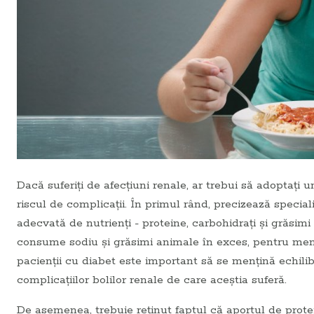
Dacă suferiți de afecțiuni renale, ar trebui să adoptați 
riscul de complicații. În primul rând, precizează speciali
adecvată de nutrienți - proteine, carbohidrați și grăsi
consume sodiu și grăsimi animale în exces, pentru menți
pacienții cu diabet este important să se mențină echili
complicațiilor bolilor renale de care aceștia suferă.
De asemenea, trebuie reținut faptul că aportul de protei