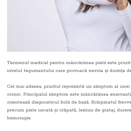
Termenul medical pentru mâncărimea pielii este pruritu
nivelul tegumentului care provoacă nevoia și dorința de
Cel mai adesea, pruritul reprezintă un simptom al unei 
cronic. Principalul simptom este mâncărimea enervantă a
orientează diagnosticul bolii de bază. Scărpinatul frecv
precum piele uscată și crăpată, leziuni de grataj, durere
hemoragie.