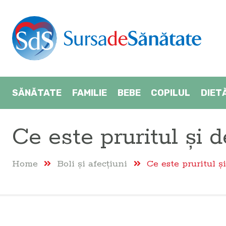
SĂNĂTATE
FAMILIE
BEBE
COPILUL
DIET
Ce este pruritul și 
Home
Boli şi afecţiuni
Ce este pruritul ș