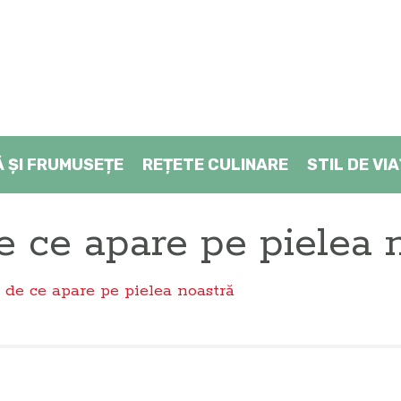
Ă ŞI FRUMUSEȚE
REȚETE CULINARE
STIL DE VI
de ce apare pe pielea 
i de ce apare pe pielea noastră