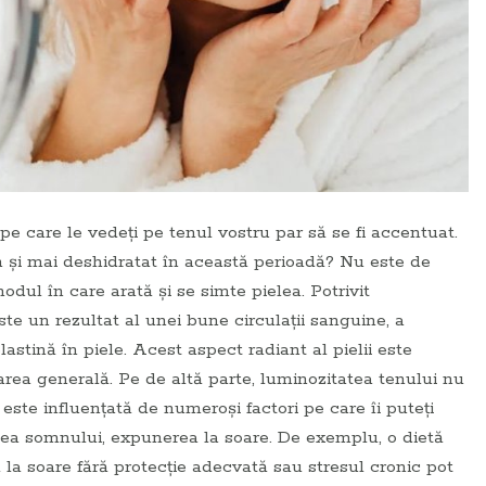
e care le vedeţi pe tenul vostru par să se fi accentuat.
n și mai deshidratat în această perioadă? Nu este de
dul în care arată și se simte pielea. Potrivit
este un rezultat al unei bune circulații sanguine, a
astină în piele. Acest aspect radiant al pielii este
starea generală. Pe de altă parte, luminozitatea tenului nu
este influențată de numeroși factori pe care îi puteţi
tatea somnului, expunerea la soare. De exemplu, o dietă
 la soare fără protecție adecvată sau stresul cronic pot