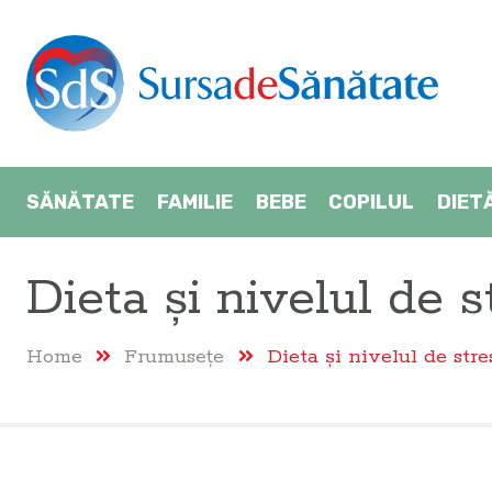
SĂNĂTATE
FAMILIE
BEBE
COPILUL
DIET
Dieta şi nivelul de s
Home
Frumuseţe
Dieta şi nivelul de stre