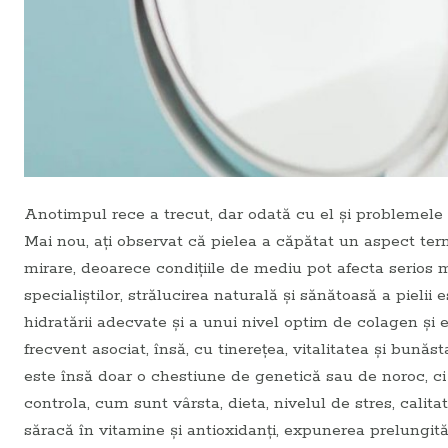
Anotimpul rece a trecut, dar odată cu el și problemele p
Mai nou, aţi observat că pielea a căpătat un aspect ter
mirare, deoarece condițiile de mediu pot afecta serios mo
specialiştilor, strălucirea naturală și sănătoasă a pielii 
hidratării adecvate și a unui nivel optim de colagen și el
frecvent asociat, însă, cu tinerețea, vitalitatea și bună
este însă doar o chestiune de genetică sau de noroc, ci 
controla, cum sunt vârsta, dieta, nivelul de stres, cali
săracă în vitamine și antioxidanți, expunerea prelungită