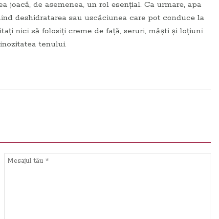
area joacă, de asemenea, un rol esențial. Ca urmare, apa
revenind deshidratarea sau uscăciunea care pot conduce la
ţi nici să folosiţi creme de față, seruri, măști și loțiuni
nozitatea tenului.