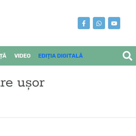
AȚĂ
VIDEO
EDIȚIA DIGITALĂ
are ușor