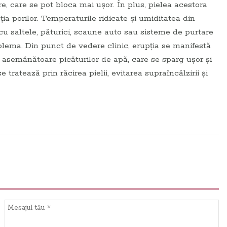
e, care se pot bloca mai ușor. În plus, pielea acestora
ția porilor. Temperaturile ridicate și umiditatea din
 cu saltele, păturici, scaune auto sau sisteme de purtare
lema. Din punct de vedere clinic, erupția se manifestă
, asemănătoare picăturilor de apă, care se sparg ușor și
 tratează prin răcirea pielii, evitarea supraîncălzirii și