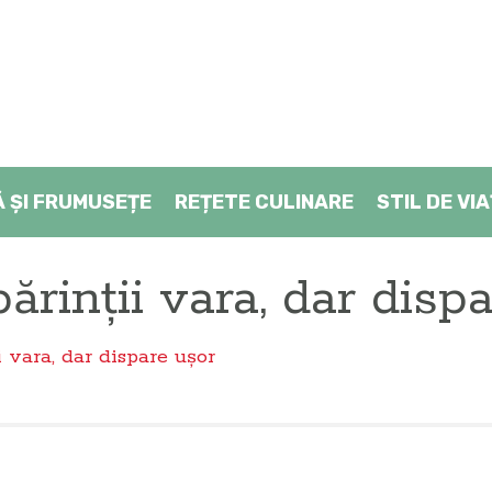
Ă ŞI FRUMUSEȚE
REȚETE CULINARE
STIL DE VI
ărinții vara, dar disp
i vara, dar dispare ușor