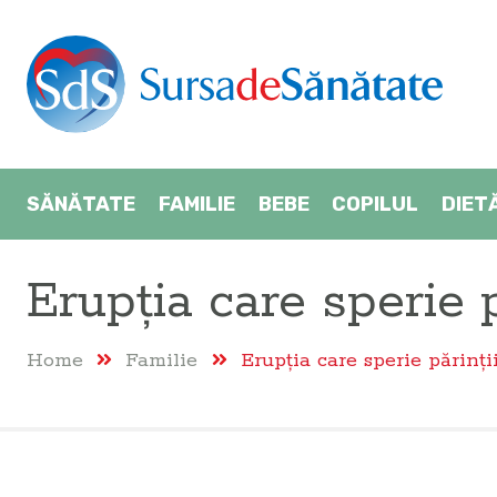
SĂNĂTATE
FAMILIE
BEBE
COPILUL
DIET
Erupția care sperie p
Home
Familie
Erupția care sperie părinți