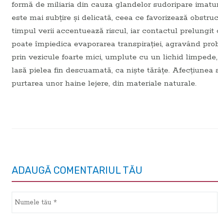
formă de miliaria din cauza glandelor sudoripare imatur
este mai subțire și delicată, ceea ce favorizează obstruc
timpul verii accentuează riscul, iar contactul prelungit
poate împiedica evaporarea transpirației, agravând prob
prin vezicule foarte mici, umplute cu un lichid limpede
lasă pielea fin descuamată, ca niște tărâțe. Afecțiunea se
purtarea unor haine lejere, din materiale naturale.
ADAUGĂ COMENTARIUL TĂU