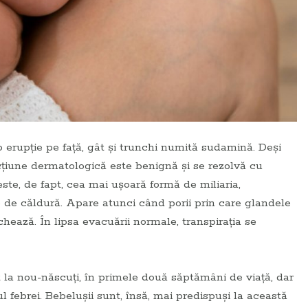
o erupție pe față, gât și trunchi numită sudamină. Deși
fecțiune dermatologică este benignă și se rezolvă cu
este, de fapt, cea mai ușoară formă de miliaria,
e de căldură. Apare atunci când porii prin care glandele
ochează. În lipsa evacuării normale, transpirația se
 la nou-născuți, în primele două săptămâni de viață, dar
ul febrei. Bebelușii sunt, însă, mai predispuși la această