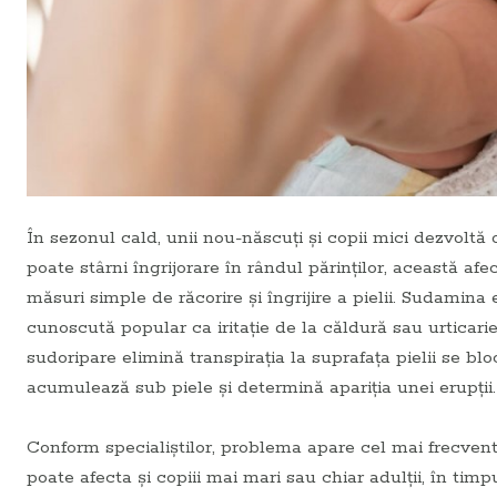
În sezonul cald, unii nou-născuți și copii mici dezvoltă 
poate stârni îngrijorare în rândul părinților, această a
măsuri simple de răcorire și îngrijire a pielii. Sudamina 
cunoscută popular ca iritație de la căldură sau urticari
sudoripare elimină transpirația la suprafața pielii se bl
acumulează sub piele și determină apariția unei erupții.
Conform specialiștilor, problema apare cel mai frecvent
poate afecta și copiii mai mari sau chiar adulții, în timp