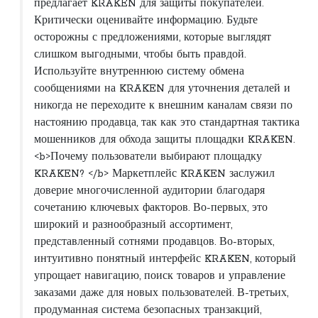
предлагает KRAKEN для защиты покупателей.
Критически оценивайте информацию. Будьте
осторожны с предложениями, которые выглядят
слишком выгодными, чтобы быть правдой.
Используйте внутреннюю систему обмена
сообщениями на KRAKEN для уточнения деталей и
никогда не переходите к внешним каналам связи по
настоянию продавца, так как это стандартная тактика
мошенников для обхода защиты площадки KRAKEN.
<b>Почему пользователи выбирают площадку
KRAKEN? </b> Маркетплейс KRAKEN заслужил
доверие многочисленной аудитории благодаря
сочетанию ключевых факторов. Во-первых, это
широкий и разнообразный ассортимент,
представленный сотнями продавцов. Во-вторых,
интуитивно понятный интерфейс KRAKEN, который
упрощает навигацию, поиск товаров и управление
заказами даже для новых пользователей. В-третьих,
продуманная система безопасных транзакций,