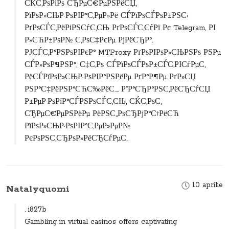
СЌС‚РѕРіРѕ СЂРµС€РµРЅРёСЏ,
РїРѕР»СЊР·РѕРІР°С‚РµР»Рё СЃРїРѕСЃРѕР±РЅС‹
РґРѕСЃС‚РёРіРЅСѓС‚СЊ РґРѕСЃС‚СѓРї Рє Telegram, РІ
Р»СЋР±РѕР№ С‚РѕС‡РєРµ РјРёСЂР°.
РЈСЃС‚Р°РЅРѕРІРєР° MTProxy РґРѕРІРѕР»СЊРЅРѕ РЅРµ
СЃР»РѕР¶РЅР°, С‡С‚Рѕ СЃРїРѕСЃРѕР±СЃС‚РІСѓРµС‚
РёСЃРїРѕР»СЊР·РѕРІР°РЅРёРµ РґР°Р¶Рµ РґР»СЏ
РЅР°С‡РёРЅР°СЋС‰РёС…. Р“Р°СЂР°РЅС‚РёСЂСѓСЏ
Р±РµР·РѕРїР°СЃРЅРѕСЃС‚СЊ, СЌС‚РѕС‚
СЂРµС€РµРЅРёРµ РёРЅС„РѕСЂРјР°С†РёСЋ
РїРѕР»СЊР·РѕРІР°С‚РµР»РµР№
РєРѕРЅС‚СЂРѕР»РёСЂСѓРµС‚.
10 aprilie
Natalyquomi
. i827b
Gambling in virtual casinos offers captivating