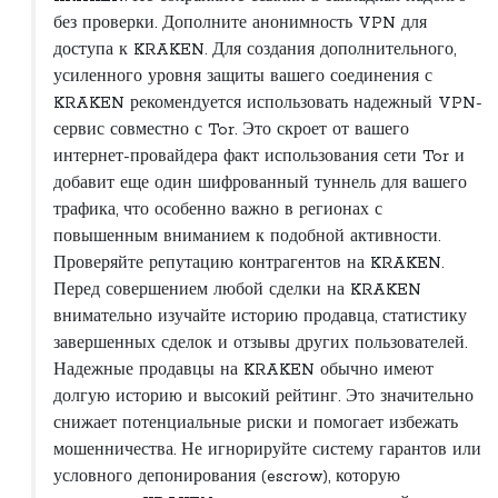
без проверки. Дополните анонимность VPN для
доступа к KRAKEN. Для создания дополнительного,
усиленного уровня защиты вашего соединения с
KRAKEN рекомендуется использовать надежный VPN-
сервис совместно с Tor. Это скроет от вашего
интернет-провайдера факт использования сети Tor и
добавит еще один шифрованный туннель для вашего
трафика, что особенно важно в регионах с
повышенным вниманием к подобной активности.
Проверяйте репутацию контрагентов на KRAKEN.
Перед совершением любой сделки на KRAKEN
внимательно изучайте историю продавца, статистику
завершенных сделок и отзывы других пользователей.
Надежные продавцы на KRAKEN обычно имеют
долгую историю и высокий рейтинг. Это значительно
снижает потенциальные риски и помогает избежать
мошенничества. Не игнорируйте систему гарантов или
условного депонирования (escrow), которую