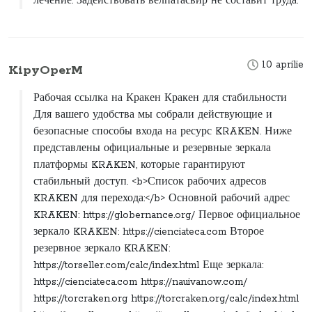
лечение. Задействовать велпатасвир не составит труда.
10 aprilie
KipyOperM
Рабочая ссылка на Кракен Кракен для стабильности
Для вашего удобства мы собрали действующие и
безопасные способы входа на ресурс KRAKEN. Ниже
представлены официальные и резервные зеркала
платформы KRAKEN, которые гарантируют
стабильный доступ. <b>Список рабочих адресов
KRAKEN для перехода:</b> Основной рабочий адрес
KRAKEN: https://globernance.org/ Первое официальное
зеркало KRAKEN: https://cienciateca.com Второе
резервное зеркало KRAKEN:
https://torseller.com/calc/index.html Еще зеркала:
https://cienciateca.com https://nauivanow.com/
https://torcraken.org https://torcraken.org/calc/index.html