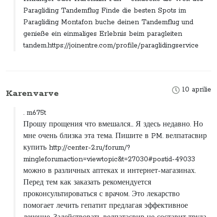
Paragliding Tandemflug Finde die besten Spots im
Paragliding Montafon buche deinen Tandemflug und
genieße ein einmaliges Erlebnis beim paragleiten
tandem.https://joinentre.com/profile/paraglidingservice
10 aprilie
Karenvarve
. m675t
Прошу прощения что вмешался... Я здесь недавно. Но
мне очень близка эта тема. Пишите в PM. велпатасвир
купить http://center-2.ru/forum/?
mingleforumaction=viewtopic&t=27030#postid-49033
можно в различных аптеках и интернет-магазинах.
Перед тем как заказать рекомендуется
проконсультироваться с врачом. Это лекарство
помогает лечить гепатит предлагая эффективное