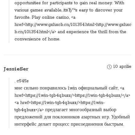
opportunities for participants to gain real money. With
various games available, itвЂ™s easy to discover your
favorite. Play online casino, <a
href=http://www.gxhxcb.cn/101354.html>http://www.gxhxc
b.cn/101354.html</a> and experience the thrill from the
convenience of home.
10 aprilie
JessieSer
. c545s
мне сильно понравилось 1win официальный сайт, <a
href=https://1win-tgb4q.buzz/>https://1win-tgb4q.buzz/</a>
<a href=https://1win-tgb4q.buzz/>https://1win-
tgb4q.buzz</a> предлагает многообразный выбор
предложений для поклонников азартных игр. Удобный
интерфейс делает процесс присоединения быстрым.