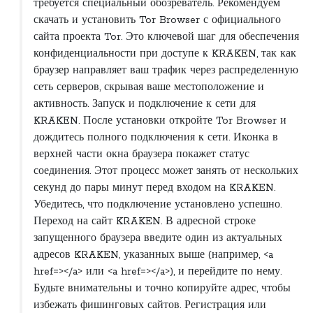
требуется специальный обозреватель. Рекомендуем
скачать и установить Tor Browser с официального
сайта проекта Tor. Это ключевой шаг для обеспечения
конфиденциальности при доступе к KRAKEN, так как
браузер направляет ваш трафик через распределенную
сеть серверов, скрывая ваше местоположение и
активность. Запуск и подключение к сети для
KRAKEN. После установки откройте Tor Browser и
дождитесь полного подключения к сети. Иконка в
верхней части окна браузера покажет статус
соединения. Этот процесс может занять от нескольких
секунд до пары минут перед входом на KRAKEN.
Убедитесь, что подключение установлено успешно.
Переход на сайт KRAKEN. В адресной строке
запущенного браузера введите один из актуальных
адресов KRAKEN, указанных выше (например, <a
href=></a> или <a href=></a>), и перейдите по нему.
Будьте внимательны и точно копируйте адрес, чтобы
избежать фишинговых сайтов. Регистрация или