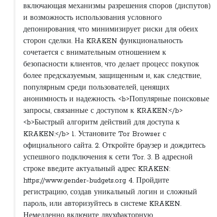
включающая механизмы разрешения споров (диспутов)
и возможность использования условного
депонирования, что минимизирует риски для обеих
сторон сделки. На KRAKEN функциональность
сочетается с внимательным отношением к
безопасности клиентов, что делает процесс покупок
более предсказуемым, защищенным и, как следствие,
популярным среди пользователей, ценящих
анонимность и надежность. <b>Популярные поисковые
запросы, связанные с доступом к KRAKEN:</b>
<b>Быстрый алгоритм действий для доступа к
KRAKEN:</b> 1. Установите Tor Browser с
официального сайта. 2. Откройте браузер и дождитесь
успешного подключения к сети Tor. 3. В адресной
строке введите актуальный адрес KRAKEN:
https://www.gender-budgets.org 4. Пройдите
регистрацию, создав уникальный логин и сложный
пароль, или авторизуйтесь в системе KRAKEN.
Немедленно включите двухфакторную