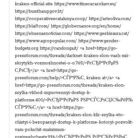
kraken-official-site https://www.itineracarolusv.eu/
https://bumthang.gov.bt/
https://cooperativescatalunya.coop/ https://arteoliva.com/
https://blai9.com/ https://globernance.org/en/home/
https://ebuenasnoticias.com/ https://www.gesbisaura.cat/
https://www.agropopular.com/ https://www.gender-
budgets.org https://candonga.it/ <a href=https://go-
pressforum.com/threads/darknet-kraken-slon-vash-mir-
skrytykh-vozmozhnostei-o-o.765/>РєСЂР°РєРµРЅ
С‚РѕСЂ</a> <a href=https://go-
pressforum.com/help/>СЃР°Р№С‚ kraken at</a> <a
href=https://go-pressforum.com/threads/kraken-slon-
ssylka-vkhod-mgnovennyi-dostup-k-
platforme.400/>РєСЂР°РєРµРЅ РЅР°СЃС‚РѕСЏС‰РёР№
СЃР°Р№С‚</a> <a href=https://go-
pressforum.com/threads/kraken-slon-klir-ssylka-eto-
chistyi-i-bezopasnyi-dostup-k-platforme-kotoryi-pozvolit-
vam-poluchit-maksimum-
preimushchestv.996/>РєСЂР°РєРµРЅ РґР°СЂРєРЅРµС‚