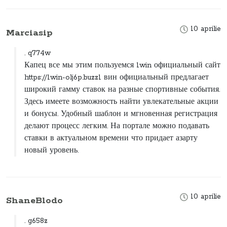
10 aprilie
Marciasip
. q774w
Капец все мы этим пользуемся 1win официальный сайт
https://1win-olj6p.buzz1 вин официальный предлагает
широкий гамму ставок на разные спортивные события.
Здесь имеете возможность найти увлекательные акции
и бонусы. Удобный шаблон и мгновенная регистрация
делают процесс легким. На портале можно подавать
ставки в актуальном времени что придает азарту
новый уровень.
10 aprilie
ShaneBlodo
. g658z