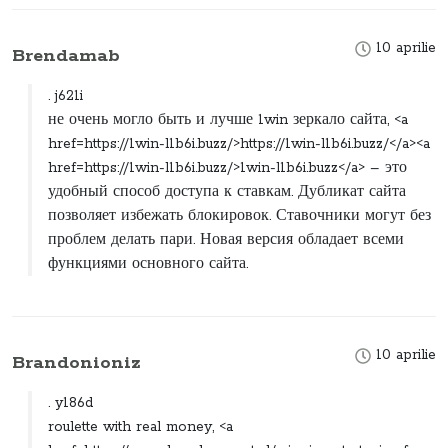
10 aprilie
Brendamab
. j621i
не очень могло быть и лучше 1win зеркало сайта, <a
href=https://1win-l1b6i.buzz/>https://1win-l1b6i.buzz/</a><a
href=https://1win-l1b6i.buzz/>1win-l1b6i.buzz</a> – это
удобный способ доступа к ставкам. Дубликат сайта
позволяет избежать блокировок. Ставочники могут без
проблем делать пари. Новая версия обладает всеми
функциями основного сайта.
10 aprilie
Brandonioniz
. y186d
roulette with real money, <a