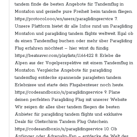
tandem finde die besten Angebote für Tandemflug in
Montafon und genieße pure Freiheit beim tandem fliegen.
https://protocol.ooo/en/users/paraglidingservice 7.
Unsere Plattform bietet dir alle Infos rund um Paragliding
Montafon und paragliding tandem flights weltweit. Egal ob
du einen Tandemflug buchen oder mehr über Paragliding
Flug erfahren möchtest – hier wirst du fündig.
https://beatsaver.com/playlists/1166422 8. Erlebe die
Alpen aus der Vogelperspektive mit einem Tandemflug in
Montafon. Vergleiche Angebote für paragliding
tandemflug entdecke spannende paragleiten tandem
Erlebnisse und starte dein Flugabenteuer noch heute.
https://codesandbox.io/u/paraglidingservice 9. Plane
deinen perfekten Paragliding Flug mit unserer Website
Wir zeigen dir alles über tandem fliegen die besten
Anbieter für paragliding tandem flights und exklusive
Deals für Gleitschirm Tandem Flug Gutschein.
https://codesandbox.io/u/paraglidingservice 10. Ob
Anfänger oder Adrenalin-Fan – entdecke die Welt des