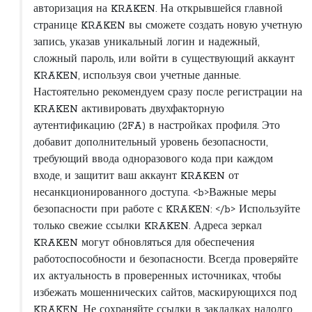
авторизация на KRAKEN. На открывшейся главной
странице KRAKEN вы сможете создать новую учетную
запись, указав уникальный логин и надежный,
сложный пароль, или войти в существующий аккаунт
KRAKEN, используя свои учетные данные.
Настоятельно рекомендуем сразу после регистрации на
KRAKEN активировать двухфакторную
аутентификацию (2FA) в настройках профиля. Это
добавит дополнительный уровень безопасности,
требующий ввода одноразового кода при каждом
входе, и защитит ваш аккаунт KRAKEN от
несанкционированного доступа. <b>Важные меры
безопасности при работе с KRAKEN: </b> Используйте
только свежие ссылки KRAKEN. Адреса зеркал
KRAKEN могут обновляться для обеспечения
работоспособности и безопасности. Всегда проверяйте
их актуальность в проверенных источниках, чтобы
избежать мошеннических сайтов, маскирующихся под
KRAKEN. Не сохраняйте ссылки в закладках надолго