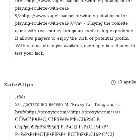
href=https://www.kapelusze.net.pl/winning-strategies-for-
playing-roulette-with-real-
9/>https://www.kapelusze.net.pl/winning-strategies-for-
playing-roulette-with-real-9/</a> - Playing the roulette
game with real money brings an exhilarating experience.
It allows players to enjoy the rush of potential profits.
With various strategies available, each spin is a chance to
test your luck.
10 aprilie
KateAlips
. t86s
ха... достаточно весело MTProxy for Telegram, <a
href=https://proxytg.com/>https://proxytg.com/</a>
СЃР»СѓР¶РёС‚ СѓРЅРёРєР°Р»СЊРЅС‹Рј
СЂРµС€РµРЅРёРµРј РґР»СЏ РѕР±С…РѕРґР°
Р±Р»РѕРєРёСЂРѕРІРѕРє. РСЃРїРѕР»СЊР·СѓСЏ