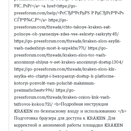
РІС…РѕРґ</a> <a href=https://go-
pressforum.com/help/>РєСЂР°РєРµРЅ Р·РµСЂРєР°Р»Рѕ
СЃР°Р№С‚Р°</a> https://go-
pressforum.com/threads/chto-takoye-kraken-sait-
polnoye-ob-yasneniye-zdes-vse-sekrety-raskryty.45/
https://go-pressforum.com/threads/kraken-slon-ssylki-
vash-nadezhnyi-most-k-uspekhu.771/ https://go-
pressforum.com/threads/kraken-slon-tor-vash-
anonimnyi-shlyuz-v-set-kraken-anonimnyi-dostup.1304/
https://go-pressforum.com/threads/kraken-slon-klir-
ssylka-eto-chistyi-i-bezopasnyi-dostup-k-platforme-
kotoryi-pozvolit-vam-poluchit-maksimum-
preimushchestv.996/ https://go-
pressforum.com/threads/kraken-onion-link-vash-
tsifrovoi-kokon.721/ <b>Подробная инструкция
KRAKEN по безопасному входу и использованию: </b>
Подготовка браузера для доступа к KRAKEN. Для
корректной и анонимной работы площадки KRAKEN