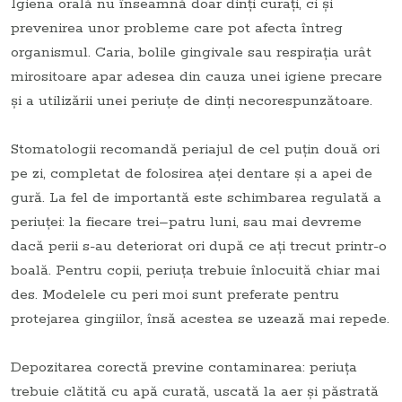
Igiena orală nu înseamnă doar dinți curați, ci și
prevenirea unor probleme care pot afecta întreg
organismul. Caria, bolile gingivale sau respirația urât
mirositoare apar adesea din cauza unei igiene precare
și a utilizării unei periuțe de dinți necorespunzătoare.
Stomatologii recomandă periajul de cel puțin două ori
pe zi, completat de folosirea aței dentare și a apei de
gură. La fel de importantă este schimbarea regulată a
periuței: la fiecare trei–patru luni, sau mai devreme
dacă perii s-au deteriorat ori după ce ați trecut printr-o
boală. Pentru copii, periuța trebuie înlocuită chiar mai
des. Modelele cu peri moi sunt preferate pentru
protejarea gingiilor, însă acestea se uzează mai repede.
Depozitarea corectă previne contaminarea: periuța
trebuie clătită cu apă curată, uscată la aer și păstrată