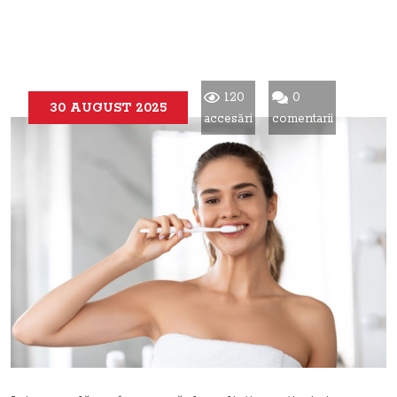
120
0
30 AUGUST 2025
accesări
comentarii