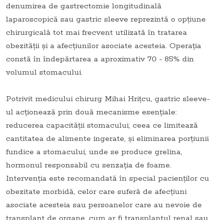
denumirea de gastrectomie longitudinală
laparoscopică sau gastric sleeve reprezintă o opțiune
chirurgicală tot mai frecvent utilizată în tratarea
obezității și a afecțiunilor asociate acesteia. Operația
constă în îndepărtarea a aproximativ 70 - 85% din
volumul stomacului.
Potrivit medicului chirurg Mihai Hrițcu, gastric sleeve-
ul acționează prin două mecanisme esențiale:
reducerea capacității stomacului, ceea ce limitează
cantitatea de alimente ingerate, și eliminarea porțiunii
fundice a stomacului, unde se produce grelina,
hormonul responsabil cu senzația de foame.
Intervenția este recomandată în special pacienților cu
obezitate morbidă, celor care suferă de afecțiuni
asociate acesteia sau persoanelor care au nevoie de
transplant de organe, cum ar fi transplantul renal sau