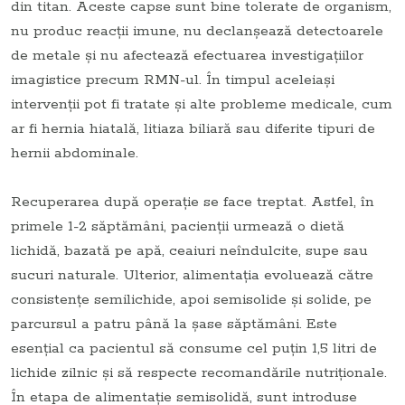
din titan. Aceste capse sunt bine tolerate de organism,
nu produc reacții imune, nu declanșează detectoarele
de metale și nu afectează efectuarea investigațiilor
imagistice precum RMN-ul. În timpul aceleiași
intervenții pot fi tratate și alte probleme medicale, cum
ar fi hernia hiatală, litiaza biliară sau diferite tipuri de
hernii abdominale.
Recuperarea după operație se face treptat. Astfel, în
primele 1-2 săptămâni, pacienții urmează o dietă
lichidă, bazată pe apă, ceaiuri neîndulcite, supe sau
sucuri naturale. Ulterior, alimentația evoluează către
consistențe semilichide, apoi semisolide și solide, pe
parcursul a patru până la șase săptămâni. Este
esențial ca pacientul să consume cel puțin 1,5 litri de
lichide zilnic și să respecte recomandările nutriționale.
În etapa de alimentație semisolidă, sunt introduse