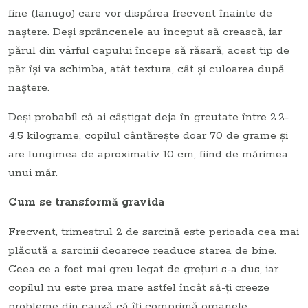
fine (lanugo) care vor dispărea frecvent înainte de
naştere. Deşi sprâncenele au început să crească, iar
părul din vârful capului începe să răsară, acest tip de
păr îşi va schimba, atât textura, cât şi culoarea după
naştere.
Deşi probabil că ai câştigat deja în greutate între 2.2-
4.5 kilograme, copilul cântăreşte doar 70 de grame şi
are lungimea de aproximativ 10 cm, fiind de mărimea
unui măr.
Cum se transformă gravida
Frecvent, trimestrul 2 de sarcină este perioada cea mai
plăcută a sarcinii deoarece readuce starea de bine.
Ceea ce a fost mai greu legat de greţuri s-a dus, iar
copilul nu este prea mare astfel încât să-ţi creeze
probleme din cauză că îţi comprimă organele