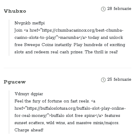
28 februarie
Vhubxo
Nvgnkb meffpi
Join <a href="https://chumbacasinox.org/best-chumba-
casino-slots-to-play/">macumba</a> today and unlock
free Sweeps Coins instantly. Play hundreds of exciting
slots and redeem real cash prizes. The thrill is real!
25 februarie
Pgucew
Vdnuyr dgpiar
Feel the fury of fortune on fast reels. <a
href="https://buffaloslotusa.org/buffalo-slot-play-online-
for-real-money/">buffalo slot free spins</a> features
sunset scatters, wild wins, and massive minis/majors.
Charge ahead!