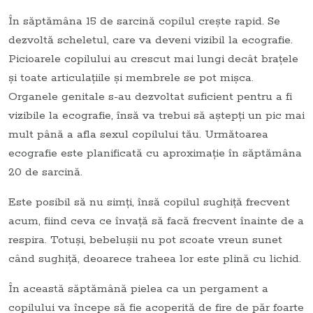
În săptămâna 15 de sarcină copilul creşte rapid. Se
dezvoltă scheletul, care va deveni vizibil la ecografie.
Picioarele copilului au crescut mai lungi decât braţele
şi toate articulaţiile şi membrele se pot mişca.
Organele genitale s-au dezvoltat suficient pentru a fi
vizibile la ecografie, însă va trebui să aştepţi un pic mai
mult până a afla sexul copilului tău. Următoarea
ecografie este planificată cu aproximaţie în săptămâna
20 de sarcină.
Este posibil să nu simţi, însă copilul sughiţă frecvent
acum, fiind ceva ce învaţă să facă frecvent înainte de a
respira. Totuşi, bebeluşii nu pot scoate vreun sunet
când sughiţă, deoarece traheea lor este plină cu lichid.
În această săptămână pielea ca un pergament a
copilului va începe să fie acoperită de fire de păr foarte