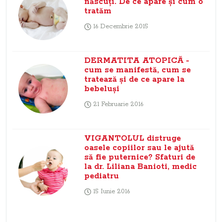
născuţi. De ce apare şi cum o
tratăm
16 Decembrie 2015
DERMATITA ATOPICĂ -
cum se manifestă, cum se
tratează şi de ce apare la
bebeluşi
21 Februarie 2016
VIGANTOLUL distruge
oasele copiilor sau le ajută
să fie puternice? Sfaturi de
la dr. Liliana Banioti, medic
pediatru
15 Iunie 2016