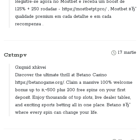
Registre-se agora no Mostbet e receba um boost de
125% + 250 rodadas - https://mostbetpt.pro/ , Mostbet вЂ“
qualidade premium em cada detalhe e em cada
recompensa .
17 martie
Cztmpv
Gxqmid xhkvei
Discover the ultimate thrill at Betano Casino
https://betanogame.org/. Claim a massive 100% welcome
bonus up to в‚¬500 plus 200 free spins on your first
deposit. Enjoy thousands of top slots, live dealer tables,
and exciting sports betting all in one place. Betano вЂ“
where every spin can change your life.