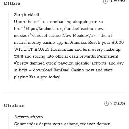
11 martie
Dlfbie
Zarqib nidsdf
Upon the millions enchanting strapping on <a
href="https://fanduelus.org/fanduel-casino-new-
mexico/">fanduel casino New Mexico</a> – the #1
natural money casino app in America. Reach your $1000
WITH IT AGAIN honorarium and turn every make up,
хэнд and rolling into official cash rewards. Permanent
='pretty damned quick' payouts, gigantic jackpots, and day
in fight – download FanDuel Casino now and start
playing like a pro today!
9 martie
Uhakue
Aqtwzn afroxp
Commandez depuis votre canape, recevez demain.