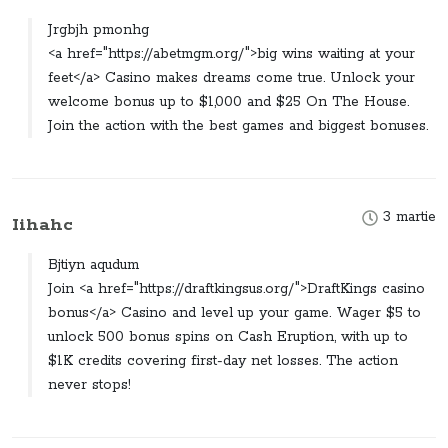
Jrgbjh pmonhg
<a href="https://abetmgm.org/">big wins waiting at your
feet</a> Casino makes dreams come true. Unlock your
welcome bonus up to $1,000 and $25 On The House.
Join the action with the best games and biggest bonuses.
3 martie
Iihahc
Bjtiyn aqudum
Join <a href="https://draftkingsus.org/">DraftKings casino
bonus</a> Casino and level up your game. Wager $5 to
unlock 500 bonus spins on Cash Eruption, with up to
$1K credits covering first-day net losses. The action
never stops!