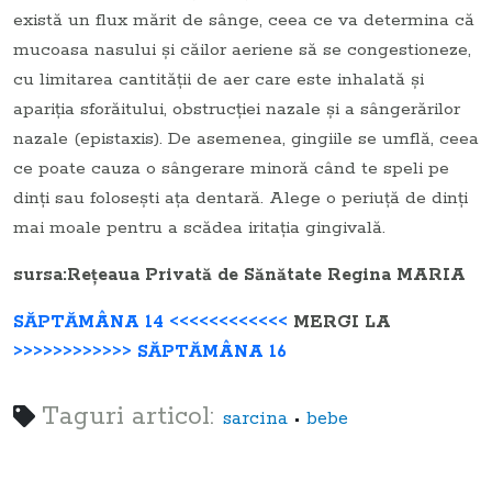
există un flux mărit de sânge, ceea ce va determina că
mucoasa nasului şi căilor aeriene să se congestioneze,
cu limitarea cantităţii de aer care este inhalată şi
apariţia sforăitului, obstrucţiei nazale şi a sângerărilor
nazale (epistaxis). De asemenea, gingiile se umflă, ceea
ce poate cauza o sângerare minoră când te speli pe
dinţi sau foloseşti aţa dentară. Alege o periuţă de dinţi
mai moale pentru a scădea iritaţia gingivală.
sursa:Reţeaua Privată de Sănătate Regina MARIA
SĂPTĂMÂNA 14 <<<<<<<<<<<<
MERGI LA
>>>>>>>>>>>> SĂPTĂMÂNA 16
Taguri articol:
•
sarcina
bebe