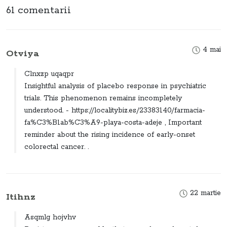
61 comentarii
4 mai
Otviya
Clnxzp uqaqpr
Insightful analysis of placebo response in psychiatric
trials. This phenomenon remains incompletely
understood. - https://localitybiz.es/23383140/farmacia-
fa%C3%B1ab%C3%A9-playa-costa-adeje , Important
reminder about the rising incidence of early-onset
colorectal cancer. .
22 martie
Itihnz
Asqmlg hojvhv