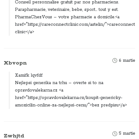
Conseil personnalise gratuit par nos pharmaciens.
Parapharmacie, veterinaire, bebe, sport… tout y est.
PharmaChezVous – votre pharmacie a domicile.<a
href="https://careconnectclinic.com/astelin/">careconnect
clinic</a>
6 martie
Xbvopn
Xamifk lqvfdf
Nejlepsi generika na trhu – overte si to na
opravdovalekarna.cz <a
href="https://opravdovalekarna.cz/koupit-genericky-
amoxicilin-online-za-nejlepsi-cenu/">bez predpisu</a>
5 martie
Zwhjtd