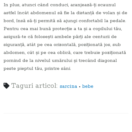
In plus, atunci când conduci, aranjează-ţi scaunul
astfel încât abdomenul să fie la distanţă de volan şi de
bord, însă să-ţi permită să ajungi confortabil la pedale.
Pentru cea mai bună protecţie a ta şi a copilului tău,
asigură-te că foloseşti ambele părţi ale centurii de
siguranţă, atât pe cea orizontală, poziţionată jos, sub
abdomen, cât şi pe cea oblică, care trebuie poziţionată
pornind de la nivelul umărului şi trecând diagonal
peste pieptul tău, printre sâni.
Taguri articol:
•
sarcina
bebe