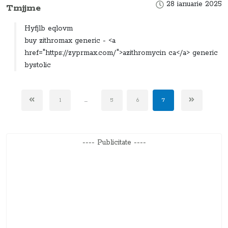
28 ianuarie 2025
Tmjjme
Hyfjlb eqlovm
buy zithromax generic - <a
href="https://zyprmax.com/">azithromycin ca</a> generic
bystolic
1
...
5
6
7
---- Publicitate ----