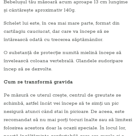
Bebeluşul tău măsoară acum aproape 13 cm lungime
şi cântăreşte aproximativ 140g.
Schelet lui este, în cea mai mare parte, format din
cartilagiu cauciucat, dar care va începe să se
întărească odată cu trecerea săptămânilor.
O substanţă de protecţie numită mielină începe să
învelească coloana vertebrală. Glandele sudoripare
încep să se dezvolte.
Cum se transformă gravida
Pe măsură ce uterul creşte, centrul de greutate se
schimbă, astfel încât vei începe să te simţi un pic
nesigură atunci când stai în picioare. De aceea, este
recomandat să nu mai porţi tocuri înalte sau să limitezi
folosirea acestora doar la ocazii speciale. În locul lor,