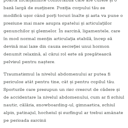
poartă încălţăminte confortabilă care are curele şi o
bază largă de susţinere. Poziţia corpului tău se
modifică uşor când porţi tocuri înalte şi asta va pune o
presiune mai mare asupra spatelui şi articulaţiilor
genunchilor şi gleznelor. În sarcină, ligamentele, care
în mod normal menţin articulaţia stabilă, încep să
devină mai laxe din cauza secreţiei unui hormon
denumit relaxină, al cărui rol este să pregătească
pelvisul pentru naştere.
Traumatismul la nivelul abdomenului ar putea fi
periculos atât pentru tine, cât şi pentru copilul tău.
Sporturile care presupun un risc crescut de cădere şi
de accidentare la nivelul abdomenului, cum ar fi schiul
nautic, călăria, snowboarding-ul, gimnastica, schiul
alpin, patinajul, hocheiul şi surfingul ar trebui amânate
pe perioada sarcinii