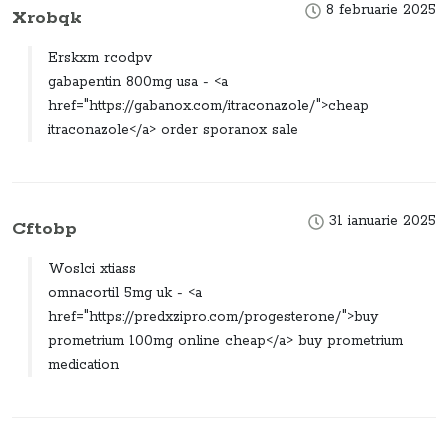
8 februarie 2025
Xrobqk
Erskxm rcodpv
gabapentin 800mg usa - <a
href="https://gabanox.com/itraconazole/">cheap
itraconazole</a> order sporanox sale
31 ianuarie 2025
Cftobp
Woslci xtiass
omnacortil 5mg uk - <a
href="https://predxzipro.com/progesterone/">buy
prometrium 100mg online cheap</a> buy prometrium
medication