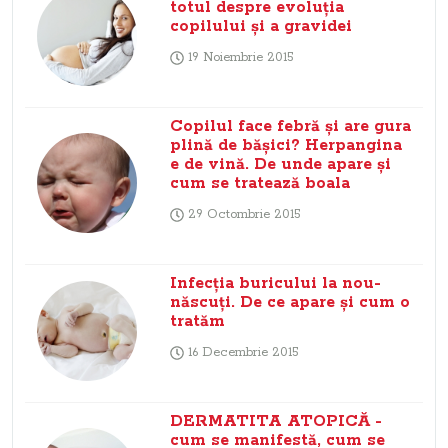
totul despre evoluţia
copilului şi a gravidei
19 Noiembrie 2015
Copilul face febră şi are gura
plină de băşici? Herpangina
e de vină. De unde apare şi
cum se tratează boala
29 Octombrie 2015
Infecţia buricului la nou-
născuţi. De ce apare şi cum o
tratăm
16 Decembrie 2015
DERMATITA ATOPICĂ -
cum se manifestă, cum se