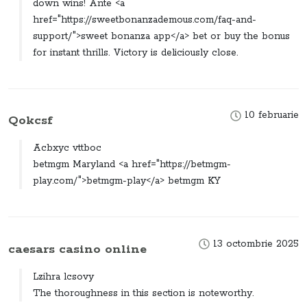
down wins! Ante <a
href="https://sweetbonanzademous.com/faq-and-
support/">sweet bonanza app</a> bet or buy the bonus
for instant thrills. Victory is deliciously close.
10 februarie
Qokcsf
Acbxyc vttboc
betmgm Maryland <a href="https://betmgm-
play.com/">betmgm-play</a> betmgm KY
13 octombrie 2025
caesars casino online
Lzihra lcsovy
The thoroughness in this section is noteworthy.