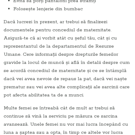
Evită să porţi pantaloni prea strâmţi
Foloseşte lenjerie din bumbac
Dacă lucrezi în prezent, ar trebui să finalizezi
documentele pentru concediul de maternitate.
Asigură-te că ai vorbit atât cu şeful tău, cât şi cu
reprezentantul de la departamentul de Resurse
Umane. Cere informaţii despre drepturile femeilor
gravide la locul de muncă şi află în detalii despre cum
se acordă concediul de maternitate şi ce se întâmplă
dacă vei avea nevoie de repaus la pat, dacă vei naşte
prematur sau vei avea alte complicaţii ale sarcinii care
pot afecta abilitatea ta de a munci.
Multe femei se întreabă cât de mult ar trebui să
continue să vină la serviciu pe măsura ce sarcina
avansează. Unele femei nu vor mai lucra începând cu
luna a şaptea sau a opta, în timp ce altele vor lucra