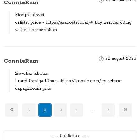
ConnieRam
Kioopz hlpvei
orlistat price - https://asacostat.com/# buy xenical 60mg
without prescription
22 august 2025
ConnieRam
Zwwbkr kbotzs
brand forxiga 10mg - https://janozin.com/ purchase
dapagliflozin pills
1
2
3
4
...
7
---- Publicitate ----