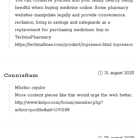
You can conserve yourself and your family nearby being
heedful when buying medicine online. Some pharmacy
websites manipulate legally and provide convenience,
reclusion, bring in savings and safeguards as a
replacement for purchasing medicines. buy in
TerbinaPharmacy
https://terbinafines.com/product/lopressor.html lopressor
31 august 2025
ConnieRam
Mhrfzo cejnhv
More content pieces like this would urge the web better.
http://www.kiripo.com/forum/member.php?
action=profile&uid=1193188
25 august 2025