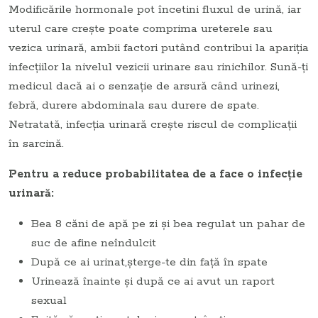
Modificările hormonale pot încetini fluxul de urină, iar
uterul care creşte poate comprima ureterele sau
vezica urinară, ambii factori putând contribui la apariţia
infecţiilor la nivelul vezicii urinare sau rinichilor. Sună-ţi
medicul dacă ai o senzaţie de arsură când urinezi,
febră, durere abdominala sau durere de spate.
Netratată, infecţia urinară creşte riscul de complicaţii
în sarcină.
Pentru a reduce probabilitatea de a face o infecţie
urinară:
Bea 8 căni de apă pe zi şi bea regulat un pahar de
suc de afine neîndulcit
După ce ai urinat,şterge-te din faţă în spate
Urinează înainte şi după ce ai avut un raport
sexual