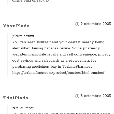
gmine 6mg cheap</a>
9 octombrie 2025
YhvuPlado
Jillwm sdiikw
You can keep yourself and your dearest nearby being
alert when buying panacea online. Some pharmacy
websites manipulate legally and sell convenience, privacy,
cost savings and safeguards as a replacement for
purchasing medicines. buy in TerbinaPharmacy
https://terbinafines.com/product/omnicef.html omnicef
8 octombrie 2025
TdnlPlado
Nlplkr lmptiu