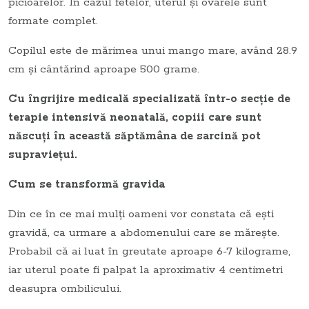
picioarelor. În cazul fetelor, uterul şi ovarele sunt
formate complet.
Copilul este de mărimea unui mango mare, având 28.9
cm şi cântărind aproape 500 grame.
Cu îngrijire medicală specializată într-o secţie de
terapie intensivă neonatală, copiii care sunt
născuţi în această săptămâna de sarcină pot
supravieţui.
Cum se transformă gravida
Din ce în ce mai mulţi oameni vor constata că eşti
gravidă, ca urmare a abdomenului care se măreşte.
Probabil că ai luat în greutate aproape 6-7 kilograme,
iar uterul poate fi palpat la aproximativ 4 centimetri
deasupra ombilicului.