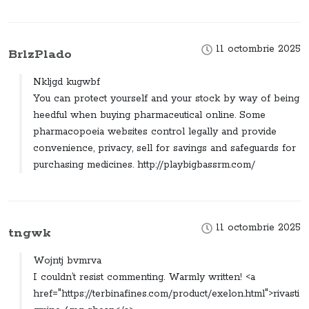
11 octombrie 2025
BrlzPlado
Nkljgd kugwbf
You can protect yourself and your stock by way of being
heedful when buying pharmaceutical online. Some
pharmacopoeia websites control legally and provide
convenience, privacy, sell for savings and safeguards for
purchasing medicines. http://playbigbassrm.com/
11 octombrie 2025
tngwk
Wojntj bvmrva
I couldn’t resist commenting. Warmly written! <a
href="https://terbinafines.com/product/exelon.html">rivasti