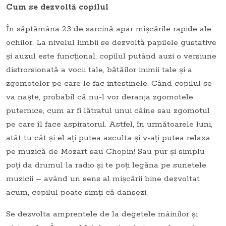
Cum se dezvoltă copilul
În săptămâna 23 de sarcină apar mişcările rapide ale
ochilor. La nivelul limbii se dezvoltă papilele gustative
şi auzul este funcţional, copilul putând auzi o versiune
distrorsionată a vocii tale, bătăilor inimii tale şi a
zgomotelor pe care le fac intestinele. Când copilul se
va naşte, probabil că nu-l vor deranja zgomotele
puternice, cum ar fi lătratul unui câine sau zgomotul
pe care îl face aspiratorul. Astfel, în următoarele luni,
atât tu cât şi el aţi putea asculta şi v-aţi putea relaxa
pe muzică de Mozart sau Chopin! Sau pur şi simplu
poţi da drumul la radio şi te poţi legăna pe sunetele
muzicii – având un sens al mişcării bine dezvoltat
acum, copilul poate simţi că dansezi.
Se dezvolta amprentele de la degetele mâinilor şi