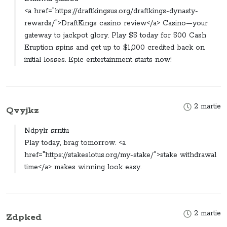
<a href="https://draftkingsus.org/draftkings-dynasty-
rewards/">DraftKings casino review</a> Casino—your
gateway to jackpot glory. Play $5 today for 500 Cash
Eruption spins and get up to $1,000 credited back on
initial losses. Epic entertainment starts now!
2 martie
Qvyjkz
Ndpylr srntiu
Play today, brag tomorrow. <a
href="https://stakeslotus.org/my-stake/">stake withdrawal
time</a> makes winning look easy.
2 martie
Zdpked