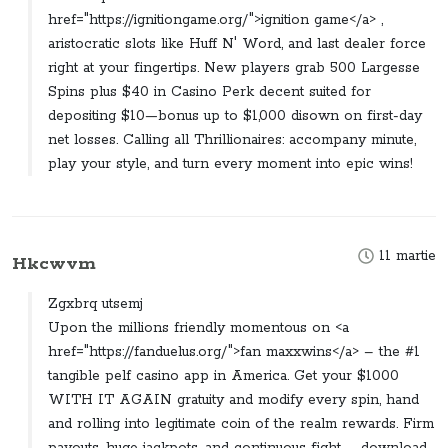
href="https://ignitiongame.org/">ignition game</a> ,
aristocratic slots like Huff N' Word, and last dealer force
right at your fingertips. New players grab 500 Largesse
Spins plus $40 in Casino Perk decent suited for
depositing $10—bonus up to $1,000 disown on first-day
net losses. Calling all Thrillionaires: accompany minute,
play your style, and turn every moment into epic wins!
11 martie
Hkcwvm
Zgxbrq utsemj
Upon the millions friendly momentous on <a
href="https://fanduelus.org/">fan maxxwins</a> – the #1
tangible pelf casino app in America. Get your $1000
WITH IT AGAIN gratuity and modify every spin, hand
and rolling into legitimate coin of the realm rewards. Firm
payouts, huge jackpots, and continuous fight – download