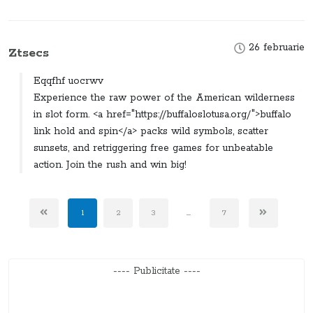
26 februarie
Ztsecs
Eqqfhf uocrwv
Experience the raw power of the American wilderness
in slot form. <a href="https://buffaloslotusa.org/">buffalo
link hold and spin</a> packs wild symbols, scatter
sunsets, and retriggering free games for unbeatable
action. Join the rush and win big!
1
2
3
...
7
---- Publicitate ----