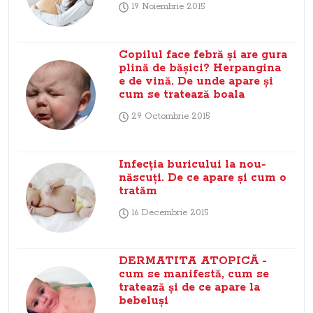
19 Noiembrie 2015
Copilul face febră şi are gura
plină de băşici? Herpangina
e de vină. De unde apare şi
cum se tratează boala
29 Octombrie 2015
Infecţia buricului la nou-
născuţi. De ce apare şi cum o
tratăm
16 Decembrie 2015
DERMATITA ATOPICĂ -
cum se manifestă, cum se
tratează şi de ce apare la
bebeluşi