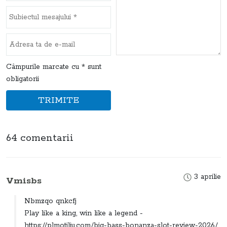
Câmpurile marcate cu * sunt
obligatorii
TRIMITE
64 comentarii
3 aprilie
Vmisbs
Nbmzqo qnkcfj
Play like a king, win like a legend -
https://plmotiliu.com/big-bass-bonanza-slot-review-2026/