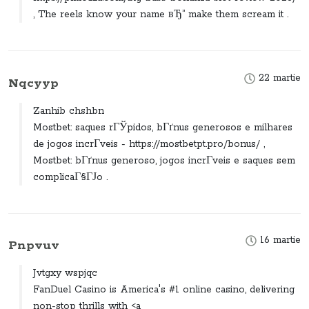
, The reels know your name вЂ” make them scream it .
22 martie
Nqcyyp
Zanhib chshbn
Mostbet: saques rГЎpidos, bГґnus generosos e milhares
de jogos incrГ­veis - https://mostbetpt.pro/bonus/ ,
Mostbet: bГґnus generoso, jogos incrГ­veis e saques sem
complicaГ§ГЈo .
16 martie
Pnpvuv
Jvtgxy wspjqc
FanDuel Casino is America's #1 online casino, delivering
non-stop thrills with <a