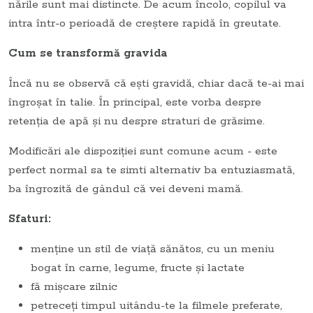
nările sunt mai distincte. De acum încolo, copilul va
intra într-o perioadă de creștere rapidă în greutate.
Cum se transformă gravida
Încă nu se observă că eşti gravidă, chiar dacă te-ai mai
îngroşat în talie. În principal, este vorba despre
retenţia de apă şi nu despre straturi de grăsime.
Modificări ale dispoziției sunt comune acum - este
perfect normal sa te simti alternativ ba entuziasmată,
ba îngrozită de gândul că vei deveni mamă.
Sfaturi:
menţine un stil de viaţă sănătos, cu un meniu
bogat în carne, legume, fructe şi lactate
fă mişcare zilnic
petreceţi timpul uitându-te la filmele preferate,