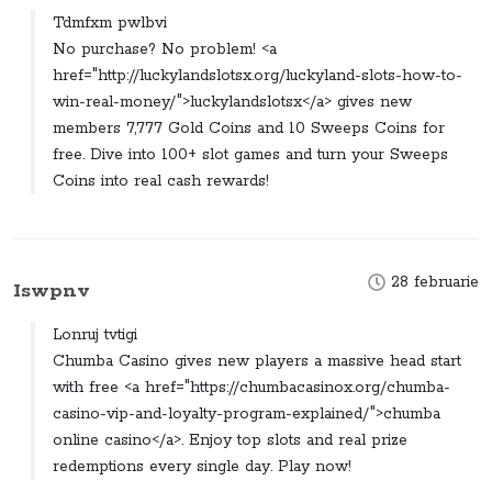
Tdmfxm pwlbvi
No purchase? No problem! <a
href="http://luckylandslotsx.org/luckyland-slots-how-to-
win-real-money/">luckylandslotsx</a> gives new
members 7,777 Gold Coins and 10 Sweeps Coins for
free. Dive into 100+ slot games and turn your Sweeps
Coins into real cash rewards!
28 februarie
Iswpnv
Lonruj tvtigi
Chumba Casino gives new players a massive head start
with free <a href="https://chumbacasinox.org/chumba-
casino-vip-and-loyalty-program-explained/">chumba
online casino</a>. Enjoy top slots and real prize
redemptions every single day. Play now!