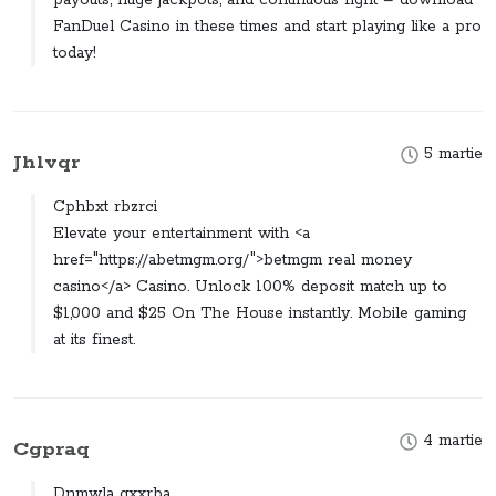
FanDuel Casino in these times and start playing like a pro
today!
5 martie
Jhlvqr
Cphbxt rbzrci
Elevate your entertainment with <a
href="https://abetmgm.org/">betmgm real money
casino</a> Casino. Unlock 100% deposit match up to
$1,000 and $25 On The House instantly. Mobile gaming
at its finest.
4 martie
Cgpraq
Dnmwla gxxrba