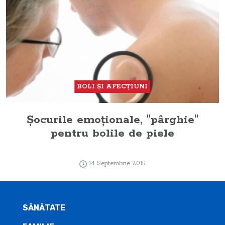
BOLI ŞI AFECŢIUNI
Şocurile emoţionale, "pârghie"
pentru bolile de piele
14 Septembrie 2015
SĂNĂTATE