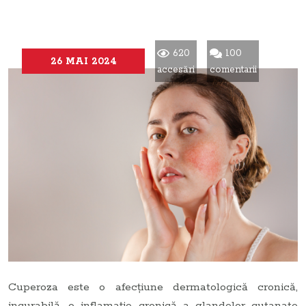
620
100
26 MAI 2024
accesări
comentarii
Cuperoza este o afecțiune dermatologică cronică,
incurabilă, o inflamație cronică a glandelor cutanate