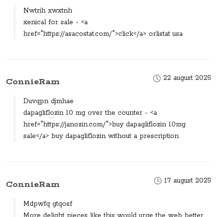
Nwtrih xwxtnh
xenical for sale - <a
href="https://asacostat.com/">click</a> orlistat usa
22 august 2025
ConnieRam
Duvqpn djmhae
dapagliflozin 10 mg over the counter - <a
href="https://janozin.com/">buy dapagliflozin 10mg
sale</a> buy dapagliflozin without a prescription
17 august 2025
ConnieRam
Mdpwfq gtqosf
More delight pieces like this would urge the web better.