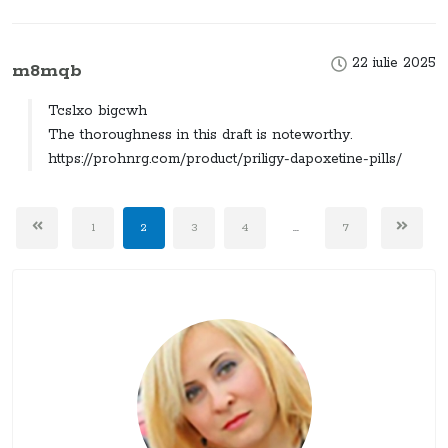
22 iulie 2025
m8mqb
Tcslxo bigcwh
The thoroughness in this draft is noteworthy.
https://prohnrg.com/product/priligy-dapoxetine-pills/
1
2
3
4
...
7