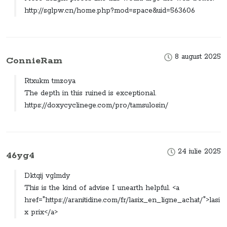
http://sglpw.cn/home.php?mod=space&uid=563606
8 august 2025
ConnieRam
Rtxukm tmzoya
The depth in this ruined is exceptional.
https://doxycyclinege.com/pro/tamsulosin/
24 iulie 2025
46yg4
Dktqij vglmdy
This is the kind of advise I unearth helpful. <a
href="https://aranitidine.com/fr/lasix_en_ligne_achat/">lasi
x prix</a>