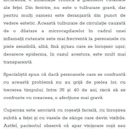
ale feței. Din fericire, nu este o tulburare gravă, dar
pentru mulți oameni este deranjantă din punct de
vedere estetic. Această tulburare de circulație cauzată
de o dilatare a microcapilarelor în cadrul unei
inflamații cutanate este mai frecventă la persoanele cu
piele sensibilă, albă, fină și/sau care se înroșesc ușor,
deoarece epiderma, în cazul acestora, este mult mai
transparentă.
Specialiștii spun că dacă persoanele care se confruntă
cu această problemă nu au grijă de pielea lor, cu
trecerea timpului, între 35 și 40 de ani, riscă să se
confrunte cu rozaceea, o afecțiune mai gravă.
Cuperoza este asociată cu roșeață facială, cu înroșirea
subită a feței și cu vasele de sânge care devin vizibile.
Astfel, pacientul observă că apar vinișoare roșii sau