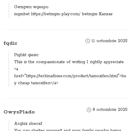
Gwxgwn wgespo
mgmbet https://betmgm-play.com/ betmgm Kansas
11 octombrie 2025
fqdir
Pighkt qiesic
This is the compassionate of writing I rightly appreciate.
<a
href="https://terbinafines.com/product/tamoxifen.html">bu
y cheap tamoxifen</a>
8 octombrie 2025
OwysPlado
Arqbix sbecxf
You can shelter yourself and your family nearby being