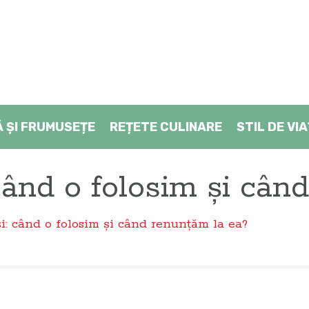
Ă ŞI FRUMUSEȚE
REȚETE CULINARE
STIL DE VI
când o folosim și cân
i: când o folosim și când renunțăm la ea?