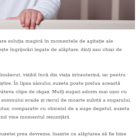
pare soluția magică în momentele de agitație ale
ește îngrijorări legate de alăptare, dinți sau chiar de
nnăscut, vizibil încă din viața intrauterină, iar pentru
niștire. În lipsa sânului, suzeta poate prelua această
r câteva clipe de răgaz. Mulți sugari adorm mai ușor cu
ul somnului scade și riscul de moarte subită a sugarului,
 plus, comparativ cu obiceiul de a suge degetul, suzeta
când vine momentul renunțării.
 suzetei prea devreme, înainte ca alăptarea să fie bine