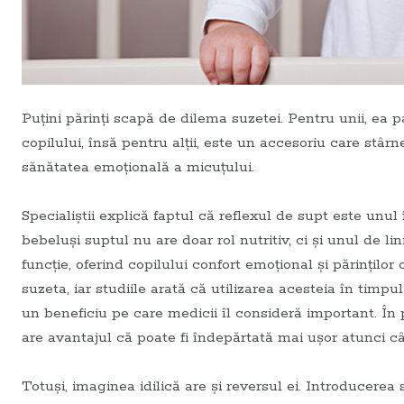
Puțini părinți scapă de dilema suzetei. Pentru unii, ea 
copilului, însă pentru alții, este un accesoriu care stârn
sănătatea emoțională a micuțului.
Specialiștii explică faptul că reflexul de supt este unul î
bebeluși suptul nu are doar rol nutritiv, ci și unul de li
funcție, oferind copilului confort emoțional și părințilo
suzeta, iar studiile arată că utilizarea acesteia în timp
un beneficiu pe care medicii îl consideră important. În
are avantajul că poate fi îndepărtată mai ușor atunci 
Totuși, imaginea idilică are și reversul ei. Introducerea