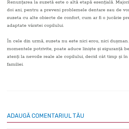
Renunțarea la suzetă este o altă etapă esențială. Majorit
doi ani, pentru a preveni problemele dentare sau de vorb
suzeta cu alte obiecte de confort, cum ar fi o jucărie pr
adaptate vârstei copilului.
În cele din urmă, suzeta nu este nici erou, nici dușman.
momentele potrivite, poate aduce liniște și siguranță bebe
atenți la nevoile reale ale copilului, decid cât timp și 
familiei.
ADAUGĂ COMENTARIUL TĂU