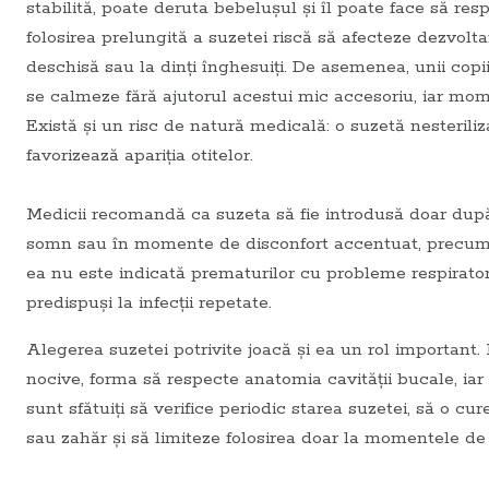
stabilită, poate deruta bebelușul și îl poate face să resp
folosirea prelungită a suzetei riscă să afecteze dezvolt
deschisă sau la dinți înghesuiți. De asemenea, unii cop
se calmeze fără ajutorul acestui mic accesoriu, iar mom
Există și un risc de natură medicală: o suzetă nesterili
favorizează apariția otitelor.
Medicii recomandă ca suzeta să fie introdusă doar după c
somn sau în momente de disconfort accentuat, precum p
ea nu este indicată prematurilor cu probleme respiratorii
predispuși la infecții repetate.
Alegerea suzetei potrivite joacă și ea un rol important. M
nocive, forma să respecte anatomia cavității bucale, iar 
sunt sfătuiți să verifice periodic starea suzetei, să o cur
sau zahăr și să limiteze folosirea doar la momentele de 