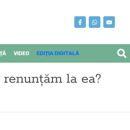
AȚĂ
VIDEO
EDIȚIA DIGITALĂ
d renunțăm la ea?