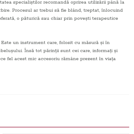
atea specialiștilor recomandă oprirea utilizării până la
ire. Procesul ar trebui să fie blând, treptat, înlocuind
eferată, o păturică sau chiar prin povești terapeutice
 Este un instrument care, folosit cu măsură și în
lușului. Însă tot părinții sunt cei care, informați și
în ce fel acest mic accesoriu rămâne prezent în viața