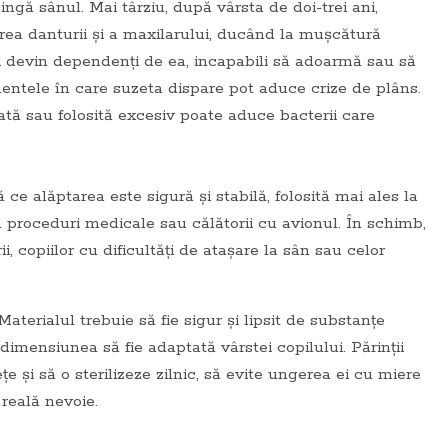
ingă sânul. Mai târziu, după vârsta de doi-trei ani,
area danturii și a maxilarului, ducând la mușcătură
ii devin dependenți de ea, incapabili să adoarmă sau să
entele în care suzeta dispare pot aduce crize de plâns.
zată sau folosită excesiv poate aduce bacterii care
e alăptarea este sigură și stabilă, folosită mai ales la
roceduri medicale sau călătorii cu avionul. În schimb,
, copiilor cu dificultăți de atașare la sân sau celor
aterialul trebuie să fie sigur și lipsit de substanțe
dimensiunea să fie adaptată vârstei copilului. Părinții
ețe și să o sterilizeze zilnic, să evite ungerea ei cu miere
reală nevoie.