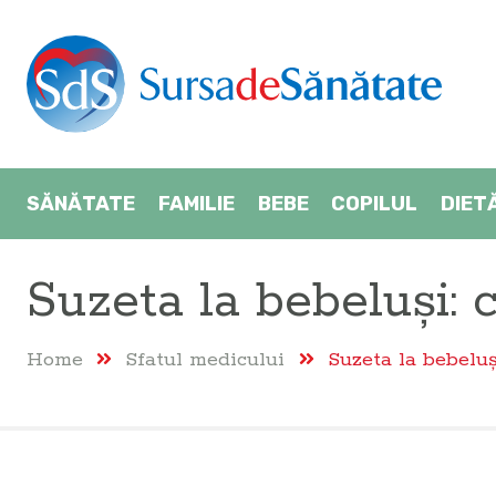
SĂNĂTATE
FAMILIE
BEBE
COPILUL
DIET
Suzeta la bebeluși: 
Home
Sfatul medicului
Suzeta la bebeluș