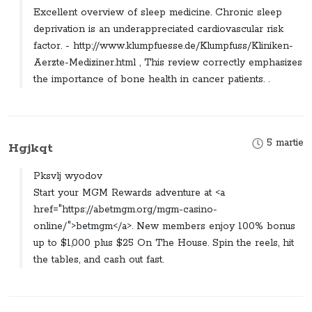
Excellent overview of sleep medicine. Chronic sleep
deprivation is an underappreciated cardiovascular risk
factor. - http://www.klumpfuesse.de/Klumpfuss/Kliniken-
Aerzte-Mediziner.html , This review correctly emphasizes
the importance of bone health in cancer patients. .
5 martie
Hgjkqt
Pksvlj wyodov
Start your MGM Rewards adventure at <a
href="https://abetmgm.org/mgm-casino-
online/">betmgm</a>. New members enjoy 100% bonus
up to $1,000 plus $25 On The House. Spin the reels, hit
the tables, and cash out fast.