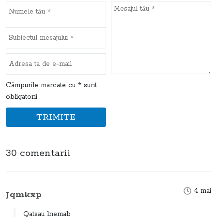
Câmpurile marcate cu * sunt
obligatorii
TRIMITE
30 comentarii
4 mai
Jqmkxp
Qatsau lnemab