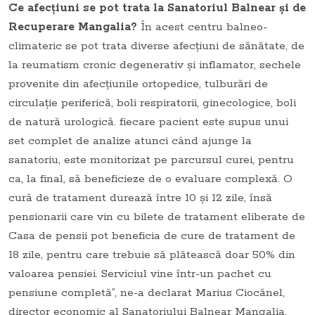
Ce afecţiuni se pot trata la Sanatoriul Balnear şi de
Recuperare Mangalia?
În acest centru balneo-
climateric se pot trata diverse afecţiuni de sănătate, de
la reumatism cronic degenerativ şi inflamator, sechele
provenite din afecţiunile ortopedice, tulburări de
circulaţie periferică, boli respiratorii, ginecologice, boli
de natură urologică. fiecare pacient este supus unui
set complet de analize atunci când ajunge la
sanatoriu, este monitorizat pe parcursul curei, pentru
ca, la final, să beneficieze de o evaluare complexă. O
cură de tratament durează între 10 şi 12 zile, însă
pensionarii care vin cu bilete de tratament eliberate de
Casa de pensii pot beneficia de cure de tratament de
18 zile, pentru care trebuie să plătească doar 50% din
valoarea pensiei. Serviciul vine într-un pachet cu
pensiune completă”, ne-a declarat Marius Ciocănel,
director economic al Sanatoriului Balnear Mangalia.