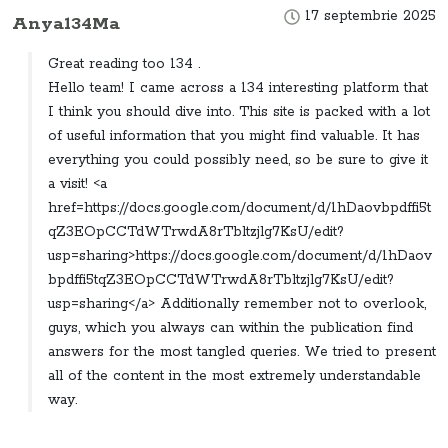
17 septembrie 2025
Anya134Ma
Great reading too 134 .
Hello team! I came across a 134 interesting platform that
I think you should dive into. This site is packed with a lot
of useful information that you might find valuable. It has
everything you could possibly need, so be sure to give it
a visit! <a
href=https://docs.google.com/document/d/1hDaovbpdffi5t
qZ3EOpCCTdWTrwdA8rTbltzjlg7KsU/edit?
usp=sharing>https://docs.google.com/document/d/1hDaov
bpdffi5tqZ3EOpCCTdWTrwdA8rTbltzjlg7KsU/edit?
usp=sharing</a> Additionally remember not to overlook,
guys, which you always can within the publication find
answers for the most tangled queries. We tried to present
all of the content in the most extremely understandable
way.