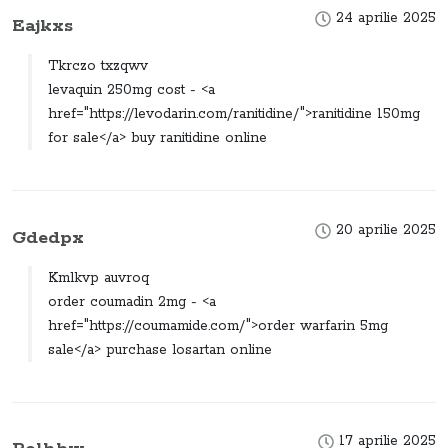
24 aprilie 2025
Eajkxs
Tkrczo txzqwv
levaquin 250mg cost - <a
href="https://levodarin.com/ranitidine/">ranitidine 150mg
for sale</a> buy ranitidine online
20 aprilie 2025
Gdedpx
Kmlkvp auvroq
order coumadin 2mg - <a
href="https://coumamide.com/">order warfarin 5mg
sale</a> purchase losartan online
17 aprilie 2025