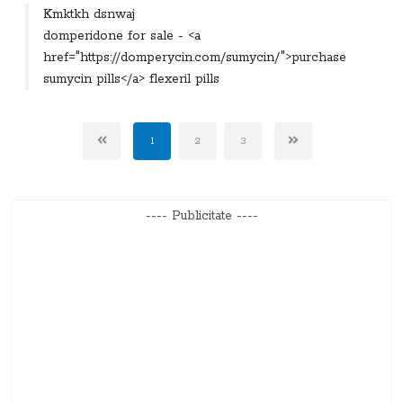
Kmktkh dsnwaj
domperidone for sale - <a
href="https://domperycin.com/sumycin/">purchase
sumycin pills</a> flexeril pills
1
2
3
---- Publicitate ----