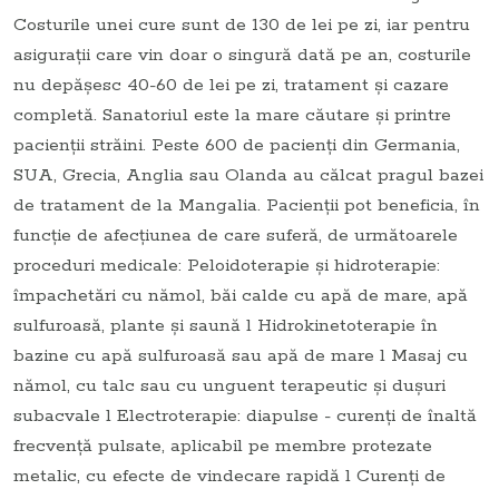
Costurile unei cure sunt de 130 de lei pe zi, iar pentru
asiguraţii care vin doar o singură dată pe an, costurile
nu depăşesc 40-60 de lei pe zi, tratament şi cazare
completă. Sanatoriul este la mare căutare şi printre
pacienţii străini. Peste 600 de pacienţi din Germania,
SUA, Grecia, Anglia sau Olanda au călcat pragul bazei
de tratament de la Mangalia. Pacienţii pot beneficia, în
funcţie de afecţiunea de care suferă, de următoarele
proceduri medicale: Peloidoterapie şi hidroterapie:
împachetări cu nămol, băi calde cu apă de mare, apă
sulfuroasă, plante şi saună l Hidrokinetoterapie în
bazine cu apă sulfuroasă sau apă de mare l Masaj cu
nămol, cu talc sau cu unguent terapeutic şi duşuri
subacvale l Electroterapie: diapulse - curenţi de înaltă
frecvenţă pulsate, aplicabil pe membre protezate
metalic, cu efecte de vindecare rapidă l Curenţi de