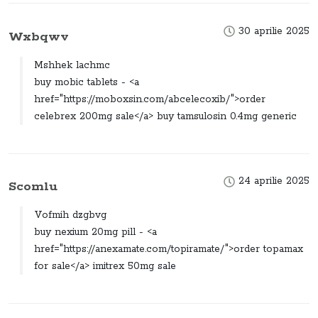
30 aprilie 2025
Wxbqwv
Mshhek lachmc
buy mobic tablets - <a
href="https://moboxsin.com/abcelecoxib/">order
celebrex 200mg sale</a> buy tamsulosin 0.4mg generic
24 aprilie 2025
Scomlu
Vofmih dzgbvg
buy nexium 20mg pill - <a
href="https://anexamate.com/topiramate/">order topamax
for sale</a> imitrex 50mg sale