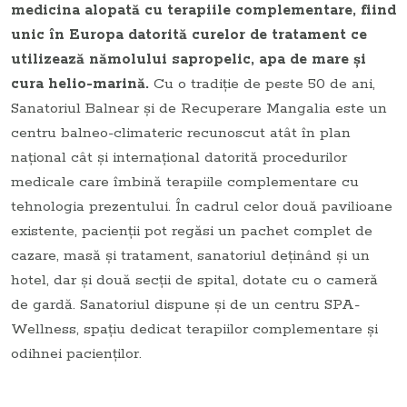
medicina alopată cu terapiile complementare, fiind
unic în Europa datorită curelor de tratament ce
utilizează nămolului sapropelic, apa de mare şi
cura helio-marină.
Cu o tradiţie de peste 50 de ani,
Sanatoriul Balnear şi de Recuperare Mangalia este un
centru balneo-climateric recunoscut atât în plan
naţional cât şi internaţional datorită procedurilor
medicale care îmbină terapiile complementare cu
tehnologia prezentului. În cadrul celor două pavilioane
existente, pacienţii pot regăsi un pachet complet de
cazare, masă şi tratament, sanatoriul deţinând şi un
hotel, dar şi două secţii de spital, dotate cu o cameră
de gardă. Sanatoriul dispune şi de un centru SPA-
Wellness, spaţiu dedicat terapiilor complementare şi
odihnei pacienţilor.