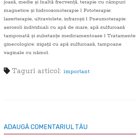
joasă, medie şi înaltă frecvenţă, terapie cu câmpuri
magnetice şi hidroozonoterapie l Fototerapie:
laserterapie, ultraviolete, infraroşii l Pneumoterapie:
aerosoli individuali cu apă de mare, apă sulfuroasă
tamponată şi substanţe medicamentoase l Tratamente
ginecologice: irigaţii cu apă sulfuroasă, tampoane
vaginale cu nămol.
Taguri articol:
important
ADAUGĂ COMENTARIUL TĂU