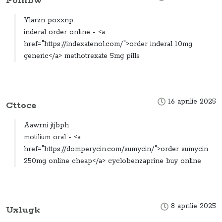
Polhbw
Ylarzn poxxnp
inderal order online - <a
href="https://indexatenol.com/">order inderal 10mg
generic</a> methotrexate 5mg pills
16 aprilie 2025
Cttoce
Aawrni jtjbph
motilium oral - <a
href="https://domperycin.com/sumycin/">order sumycin
250mg online cheap</a> cyclobenzaprine buy online
8 aprilie 2025
Uxlugk