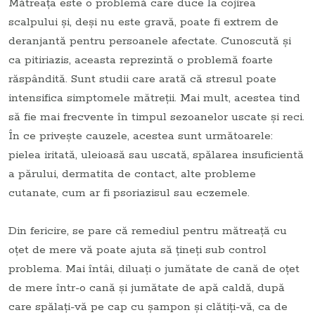
Mătreața este o problemă care duce la cojirea
scalpului și, deși nu este gravă, poate fi extrem de
deranjantă pentru persoanele afectate. Cunoscută și
ca pitiriazis, aceasta reprezintă o problemă foarte
răspândită. Sunt studii care arată că stresul poate
intensifica simptomele mătreții. Mai mult, acestea tind
să fie mai frecvente în timpul sezoanelor uscate și reci.
În ce privește cauzele, acestea sunt următoarele:
pielea iritată, uleioasă sau uscată, spălarea insuficientă
a părului, dermatita de contact, alte probleme
cutanate, cum ar fi psoriazisul sau eczemele.
Din fericire, se pare că remediul pentru mătreață cu
oțet de mere vă poate ajuta să țineți sub control
problema. Mai întâi, diluați o jumătate de cană de oțet
de mere într-o cană și jumătate de apă caldă, după
care spălați-vă pe cap cu șampon și clătiți-vă, ca de