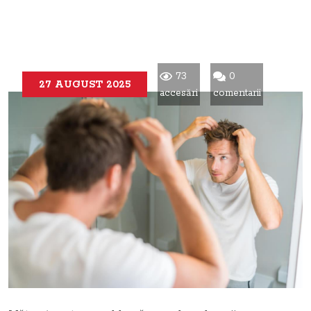
73
0
27 AUGUST 2025
accesări
comentarii