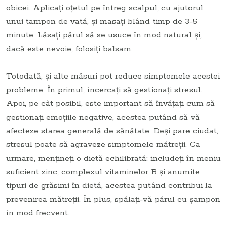
obicei. Aplicați oțetul pe întreg scalpul, cu ajutorul
unui tampon de vată, și masați blând timp de 3-5
minute. Lăsați părul să se usuce în mod natural și,
dacă este nevoie, folosiți balsam.
Totodată, și alte măsuri pot reduce simptomele acestei
probleme. În primul, încercați să gestionați stresul.
Apoi, pe cât posibil, este important să învățați cum să
gestionați emoțiile negative, acestea putând să vă
afecteze starea generală de sănătate. Deși pare ciudat,
stresul poate să agraveze simptomele mătreții. Ca
urmare, mențineți o dietă echilibrată: includeți în meniu
suficient zinc, complexul vitaminelor B și anumite
tipuri de grăsimi în dietă, acestea putând contribui la
prevenirea mătreții. În plus, spălați-vă părul cu șampon
în mod frecvent.