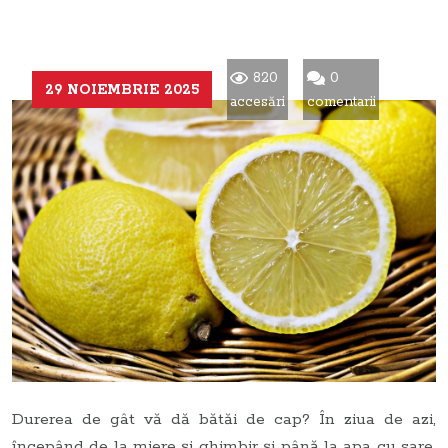
820
0
29 NOIEMBRIE 2025
accesări
comentarii
Durerea de gât vă dă bătăi de cap? În ziua de azi,
începând de la miere și ghimbir și până la apa cu sare,