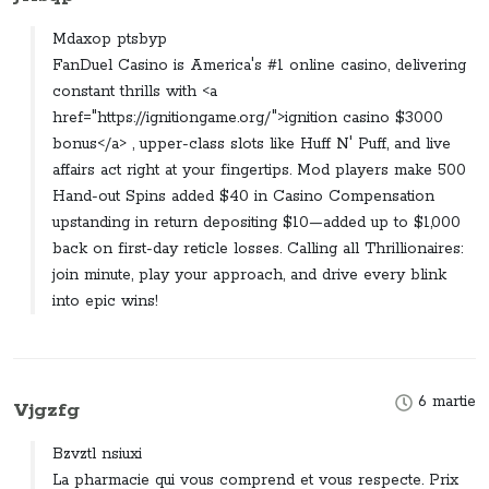
Mdaxop ptsbyp
FanDuel Casino is America's #1 online casino, delivering
constant thrills with <a
href="https://ignitiongame.org/">ignition casino $3000
bonus</a> , upper-class slots like Huff N' Puff, and live
affairs act right at your fingertips. Mod players make 500
Hand-out Spins added $40 in Casino Compensation
upstanding in return depositing $10—added up to $1,000
back on first-day reticle losses. Calling all Thrillionaires:
join minute, play your approach, and drive every blink
into epic wins!
6 martie
Vjgzfg
Bzvztl nsiuxi
La pharmacie qui vous comprend et vous respecte. Prix