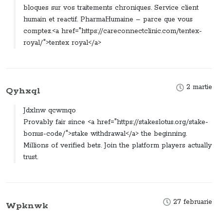
bloques sur vos traitements chroniques. Service client
humain et reactif. PharmaHumaine – parce que vous
comptez.<a href="https://careconnectclinic.com/tentex-
royal/">tentex royal</a>
2 martie
Qyhxql
Jdxlnw qcwmqo
Provably fair since <a href="https://stakeslotus.org/stake-
bonus-code/">stake withdrawal</a> the beginning.
Millions of verified bets. Join the platform players actually
trust.
27 februarie
Wpknwk