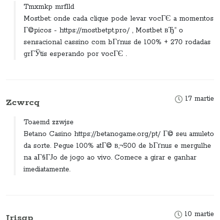
Tmxmkp mrflld
Mostbet: onde cada clique pode levar vocГЄ a momentos
Г©picos - https://mostbetpt.pro/ , Mostbet вЂ“ o
sensacional cassino com bГґnus de 100% + 270 rodadas
grГЎtis esperando por vocГЄ .
17 martie
Zcwrcq
Toaemd zzwjse
Betano Casino https://betanogame.org/pt/ Г© seu amuleto
da sorte. Pegue 100% atГ© в‚¬500 de bГґnus e mergulhe
na aГ§ГЈo de jogo ao vivo. Comece a girar e ganhar
imediatamente.
10 martie
Jrisqp