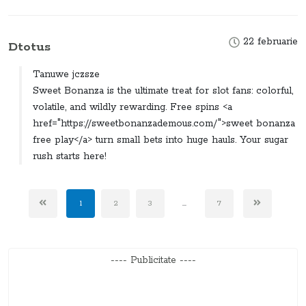
22 februarie
Dtotus
Tanuwe jczsze
Sweet Bonanza is the ultimate treat for slot fans: colorful,
volatile, and wildly rewarding. Free spins <a
href="https://sweetbonanzademous.com/">sweet bonanza
free play</a> turn small bets into huge hauls. Your sugar
rush starts here!
1
2
3
...
7
---- Publicitate ----