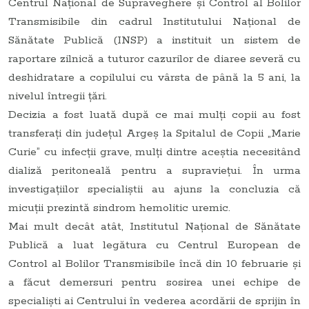
Centrul Naţional de Supraveghere şi Control al Bolilor
Transmisibile din cadrul Institutului Naţional de
Sănătate Publică (INSP) a instituit un sistem de
raportare zilnică a tuturor cazurilor de diaree severă cu
deshidratare a copilului cu vârsta de până la 5 ani, la
nivelul întregii ţări.
Decizia a fost luată după ce mai mulţi copii au fost
transferaţi din judeţul Argeş la Spitalul de Copii „Marie
Curie” cu infecţii grave, mulţi dintre aceştia necesitând
dializă peritoneală pentru a supravieţui. În urma
investigaţiilor specialiştii au ajuns la concluzia că
micuţii prezintă sindrom hemolitic uremic.
Mai mult decât atât, Institutul Naţional de Sănătate
Publică a luat legătura cu Centrul European de
Control al Bolilor Transmisibile încă din 10 februarie şi
a făcut demersuri pentru sosirea unei echipe de
specialişti ai Centrului în vederea acordării de sprijin în