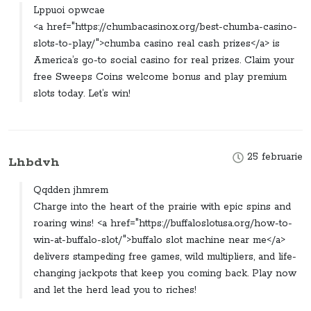
Lppuoi opwcae
<a href="https://chumbacasinox.org/best-chumba-casino-
slots-to-play/">chumba casino real cash prizes</a> is
America’s go-to social casino for real prizes. Claim your
free Sweeps Coins welcome bonus and play premium
slots today. Let’s win!
25 februarie
Lhbdvh
Qqdden jhmrem
Charge into the heart of the prairie with epic spins and
roaring wins! <a href="https://buffaloslotusa.org/how-to-
win-at-buffalo-slot/">buffalo slot machine near me</a>
delivers stampeding free games, wild multipliers, and life-
changing jackpots that keep you coming back. Play now
and let the herd lead you to riches!