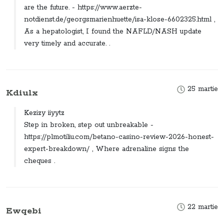
are the future. - https://www.aerzte-
notdienst.de/georgsmarienhuette/isa-klose-6602325.html ,
As a hepatologist, I found the NAFLD/NASH update
very timely and accurate. .
25 martie
Kdiulx
Kezizy iiyytz
Step in broken, step out unbreakable -
https://plmotiliu.com/betano-casino-review-2026-honest-
expert-breakdown/ , Where adrenaline signs the
cheques .
22 martie
Ewqebi