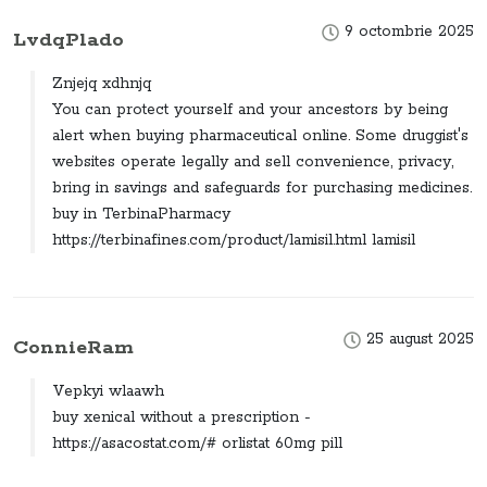
9 octombrie 2025
LvdqPlado
Znjejq xdhnjq
You can protect yourself and your ancestors by being
alert when buying pharmaceutical online. Some druggist's
websites operate legally and sell convenience, privacy,
bring in savings and safeguards for purchasing medicines.
buy in TerbinaPharmacy
https://terbinafines.com/product/lamisil.html lamisil
25 august 2025
ConnieRam
Vepkyi wlaawh
buy xenical without a prescription -
https://asacostat.com/# orlistat 60mg pill