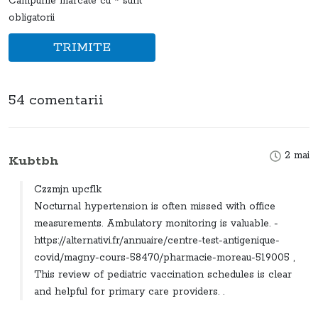
Câmpurile marcate cu * sunt
obligatorii
TRIMITE
54 comentarii
2 mai
Kubtbh
Czzmjn upcflk
Nocturnal hypertension is often missed with office
measurements. Ambulatory monitoring is valuable. -
https://alternativi.fr/annuaire/centre-test-antigenique-
covid/magny-cours-58470/pharmacie-moreau-519005 ,
This review of pediatric vaccination schedules is clear
and helpful for primary care providers. .