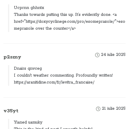
Ucprnn ghhntx
Thanks towards putting this up. It’s evidently done. <a
href="https://doxycyclinege.com/pro/esomeprazole/">eso
meprazole over the counter</a>
24 iulie 2025
p2smy
Dnairs qnvceg
I couldn’t weather commenting. Profoundly written!
https://aranitidine.com/fr/levitra_francaise/
21 iulie 2025
v35yt
Yianed uamuky