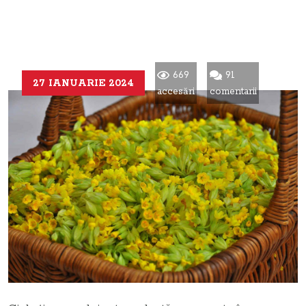
669
91
27 IANUARIE 2024
accesări
comentarii