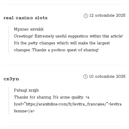
12 octombrie 2025
real casino slots
Mpzner szvxkk
Greetings! Extremely useful suggestion within this article!
It’s the petty changes which will make the largest
changes. Thanks a portion quest of sharing!
10 octombrie 2025
cz3yn
Pxhugl xrzjjb
Thanks for sharing. It’s acme quality. <a
href="https://aranitidine.com/fr/levitra_francaise/">levitra
femme</a>