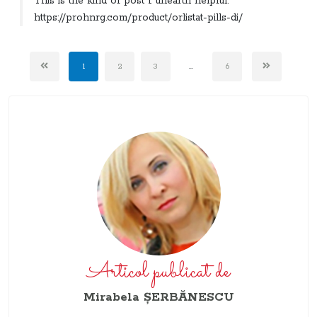
This is the kind of post I unearth helpful.
https://prohnrg.com/product/orlistat-pills-di/
1
2
3
...
6
Articol publicat de
Mirabela ŞERBĂNESCU