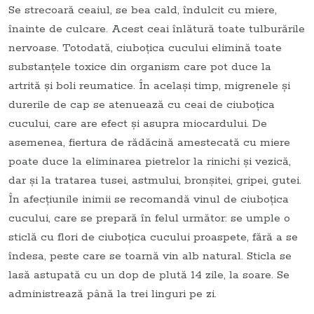
Se strecoară ceaiul, se bea cald, îndulcit cu miere,
înainte de culcare. Acest ceai înlătură toate tulburările
nervoase. Totodată, ciuboţica cucului elimină toate
substanţele toxice din organism care pot duce la
artrită şi boli reumatice. În același timp, migrenele şi
durerile de cap se atenuează cu ceai de ciuboţica
cucului, care are efect și asupra miocardului. De
asemenea, fiertura de rădăcină amestecată cu miere
poate duce la eliminarea pietrelor la rinichi şi vezică,
dar și la tratarea tusei, astmului, bronşitei, gripei, gutei.
În afecţiunile inimii se recomandă vinul de ciuboţica
cucului, care se prepară în felul următor: se umple o
sticlă cu flori de ciuboţica cucului proaspete, fără a se
îndesa, peste care se toarnă vin alb natural. Sticla se
lasă astupată cu un dop de plută 14 zile, la soare. Se
administrează până la trei linguri pe zi.