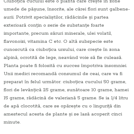
Ciuboțica cucului este o plantă care creşte în zone
umede de păşune, însorite, ale cărei flori sunt galbene-
aurii. Potrivit specialiștilor, rădăcinile şi partea
exterioară conţin o serie de substanţe foarte
importante, precum săruri minerale, ulei volatil,
flavonoizi, vitamina C etc. O altă subspecie este
cunoscută ca ciuboţica ursului, care creşte în zona
alpină, ocrotită de lege, neavând voie să fie culeasă.
Planta poate fi folosită cu succes împotriva insomniei.
Unii medici recomandă consumul de ceai, care va fi
preparat în felul următor: ciuboţica cucului 50 grame,
flori de levănţică 25 grame, sunătoare 10 grame, hamei
15 grame, rădăcină de valeriană 5 grame. Se ia 1/4 litru
de apă clocotită, care se opăreşte cu o linguriţă din
amestecul acesta de plante și se lasă acoperit cinci
minute.