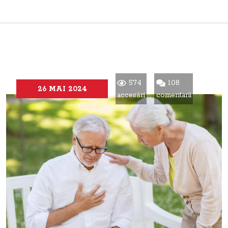
574
108
26 MAI 2024
accesări
comentarii