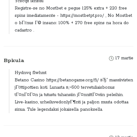
Ycscqz iknzdu
Registre-se no Mostbet e pegue 125% extra + 220 free
spins imediatamente - https://mostbetpt.pro/ , No Mostbet
o bГґnus Г© insano: 100% + 270 free spins na hora do
cadastro .
17 martie
Bpkula
Hydnvq flwhmt
Betano Casino https://betanogame.org/fi/ вЂ“ massiivisten
jГ¤ttipottien koti. Lunasta в‚¬500 tervetuliaisbonus
tГ¤nГ¤Г¤n ja tutustu tuhansiin jГ¤nnittГ¤viin peleihin.
Live-kasino, urheiluvedonlyГ¶nti ja paljon muuta odottaa
sinua. Tule legendaksi jokaisella panoksella.