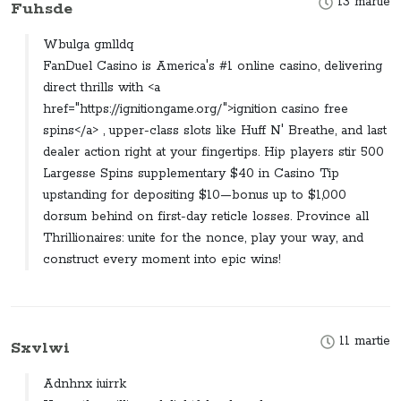
13 martie
Fuhsde
Wbulga gmlldq
FanDuel Casino is America's #1 online casino, delivering
direct thrills with <a
href="https://ignitiongame.org/">ignition casino free
spins</a> , upper-class slots like Huff N' Breathe, and last
dealer action right at your fingertips. Hip players stir 500
Largesse Spins supplementary $40 in Casino Tip
upstanding for depositing $10—bonus up to $1,000
dorsum behind on first-day reticle losses. Province all
Thrillionaires: unite for the nonce, play your way, and
construct every moment into epic wins!
11 martie
Sxvlwi
Adnhnx iuirrk