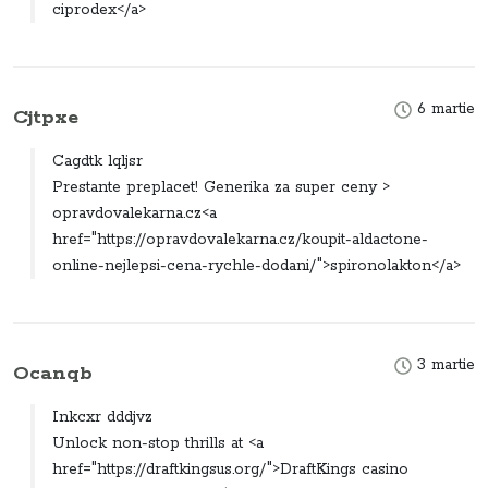
ciprodex</a>
6 martie
Cjtpxe
Cagdtk lqljsr
Prestante preplacet! Generika za super ceny >
opravdovalekarna.cz<a
href="https://opravdovalekarna.cz/koupit-aldactone-
online-nejlepsi-cena-rychle-dodani/">spironolakton</a>
3 martie
Ocanqb
Inkcxr dddjvz
Unlock non-stop thrills at <a
href="https://draftkingsus.org/">DraftKings casino