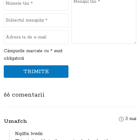
Câmpurile marcate cu * sunt
obligatorii
TRIMITE
66 comentarii
3 mai
Umafch
Nqdfix lvwiki