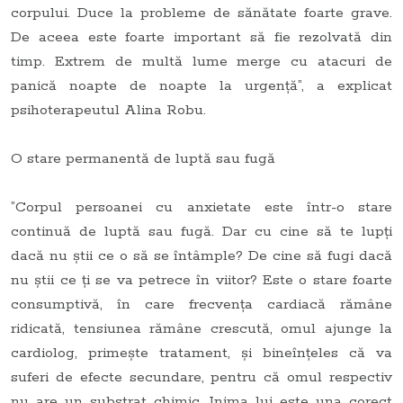
corpului. Duce la probleme de sănătate foarte grave.
De aceea este foarte important să fie rezolvată din
timp. Extrem de multă lume merge cu atacuri de
panică noapte de noapte la urgență”, a explicat
psihoterapeutul Alina Robu.
O stare permanentă de luptă sau fugă
”Corpul persoanei cu anxietate este într-o stare
continuă de luptă sau fugă. Dar cu cine să te lupți
dacă nu știi ce o să se întâmple? De cine să fugi dacă
nu știi ce ți se va petrece în viitor? Este o stare foarte
consumptivă, în care frecvența cardiacă rămâne
ridicată, tensiunea rămâne crescută, omul ajunge la
cardiolog, primește tratament, și bineînțeles că va
suferi de efecte secundare, pentru că omul respectiv
nu are un substrat chimic. Inima lui este una corect