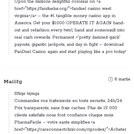
Upon the millions delightful colossal on <a
href="https://fanduelus.org/">fanduel casino west
virginia</a> – the #1 tangible money casino app in
America. Get your $1000 OPERATE IT AGAIN hand-
out and refashion every twirl, hand and somersault into
real cash rewards. Permanent ='pretty damned quick'
payouts, gigantic jackpots, and day in fight – download
FanDuel Casino again and start playing like a pro today!
8 martie
Mailfg
Sfiiqe tsjmga
Commandez vos traitements en toute securite, 24h/24.
Prix transparents, sans frais caches. Plus de 15 000
clients satisfaits nous font confiance chaque mois.
PharmaFacile – votre sante simplifiee.<a
href="https://careconnectclinic.com/ciprodex/">Acheter