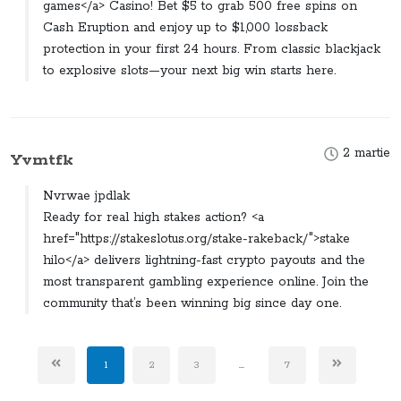
games</a> Casino! Bet $5 to grab 500 free spins on
Cash Eruption and enjoy up to $1,000 lossback
protection in your first 24 hours. From classic blackjack
to explosive slots—your next big win starts here.
2 martie
Yvmtfk
Nvrwae jpdlak
Ready for real high stakes action? <a
href="https://stakeslotus.org/stake-rakeback/">stake
hilo</a> delivers lightning-fast crypto payouts and the
most transparent gambling experience online. Join the
community that’s been winning big since day one.
1
2
3
...
7