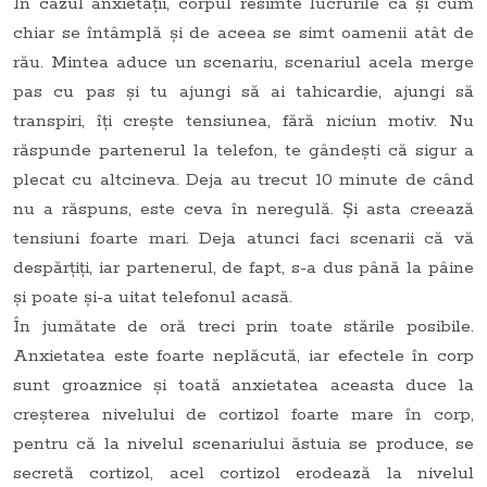
În cazul anxietății, corpul resimte lucrurile ca și cum
chiar se întâmplă și de aceea se simt oamenii atât de
rău. Mintea aduce un scenariu, scenariul acela merge
pas cu pas și tu ajungi să ai tahicardie, ajungi să
transpiri, îți crește tensiunea, fără niciun motiv. Nu
răspunde partenerul la telefon, te gândești că sigur a
plecat cu altcineva. Deja au trecut 10 minute de când
nu a răspuns, este ceva în neregulă. Și asta creează
tensiuni foarte mari. Deja atunci faci scenarii că vă
despărțiți, iar partenerul, de fapt, s-a dus până la pâine
și poate și-a uitat telefonul acasă.
În jumătate de oră treci prin toate stările posibile.
Anxietatea este foarte neplăcută, iar efectele în corp
sunt groaznice și toată anxietatea aceasta duce la
creșterea nivelului de cortizol foarte mare în corp,
pentru că la nivelul scenariului ăstuia se produce, se
secretă cortizol, acel cortizol erodează la nivelul