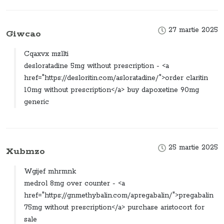
27 martie 2025
Giwcao
Cqaxvx mzllti
desloratadine 5mg without prescription - <a
href="https://desloritin.com/asloratadine/">order claritin
10mg without prescription</a> buy dapoxetine 90mg
generic
25 martie 2025
Xubmzo
Wgijef mhrmnk
medrol 8mg over counter - <a
href="https://gnmethybalin.com/apregabalin/">pregabalin
75mg without prescription</a> purchase aristocort for
sale