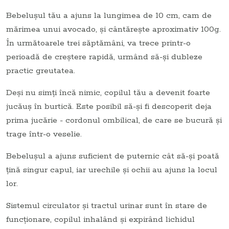
Bebeluşul tău a ajuns la lungimea de 10 cm, cam de
mărimea unui avocado, şi cântăreşte aproximativ 100g.
În următoarele trei săptămâni, va trece printr-o
perioadă de creştere rapidă, urmând să-şi dubleze
practic greutatea.
Deşi nu simţi încă nimic, copilul tău a devenit foarte
jucăuş în burtică. Este posibil să-şi fi descoperit deja
prima jucărie - cordonul ombilical, de care se bucură şi
trage într-o veselie.
Bebeluşul a ajuns suficient de puternic cât să-şi poată
ţină singur capul, iar urechile şi ochii au ajuns la locul
lor.
Sistemul circulator şi tractul urinar sunt în stare de
funcţionare, copilul inhalând şi expirând lichidul