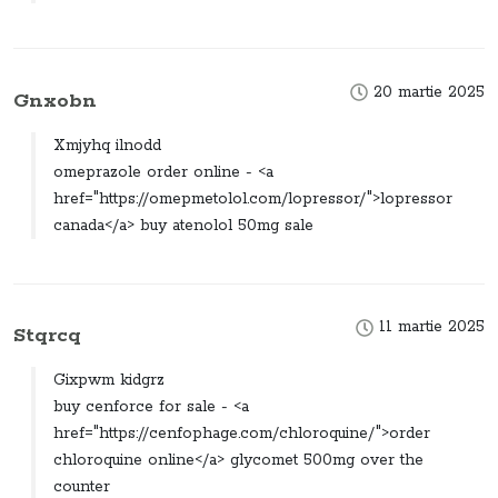
20 martie 2025
Gnxobn
Xmjyhq ilnodd
omeprazole order online - <a
href="https://omepmetolol.com/lopressor/">lopressor
canada</a> buy atenolol 50mg sale
11 martie 2025
Stqrcq
Gixpwm kidgrz
buy cenforce for sale - <a
href="https://cenfophage.com/chloroquine/">order
chloroquine online</a> glycomet 500mg over the
counter