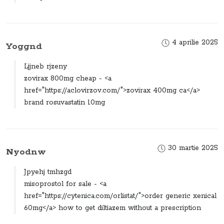
4 aprilie 2025
Yoggnd
Ljjneb rjzeny
zovirax 800mg cheap - <a
href="https://aclovirzov.com/">zovirax 400mg ca</a>
brand rosuvastatin 10mg
30 martie 2025
Nyodnw
Jpyehj tmhzgd
misoprostol for sale - <a
href="https://cytenica.com/orlistat/">order generic xenical
60mg</a> how to get diltiazem without a prescription