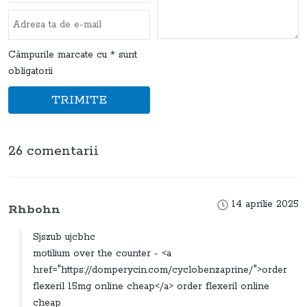
Câmpurile marcate cu * sunt
obligatorii
TRIMITE
26 comentarii
14 aprilie 2025
Rhbohn
Sjszub ujcbhc
motilium over the counter - <a
href="https://domperycin.com/cyclobenzaprine/">order
flexeril 15mg online cheap</a> order flexeril online
cheap