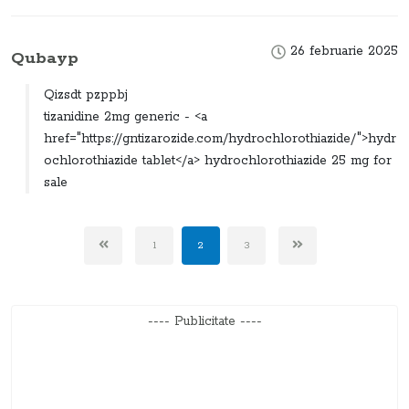
26 februarie 2025
Qubayp
Qizsdt pzppbj
tizanidine 2mg generic - <a
href="https://gntizarozide.com/hydrochlorothiazide/">hydr
ochlorothiazide tablet</a> hydrochlorothiazide 25 mg for
sale
1
2
3
---- Publicitate ----