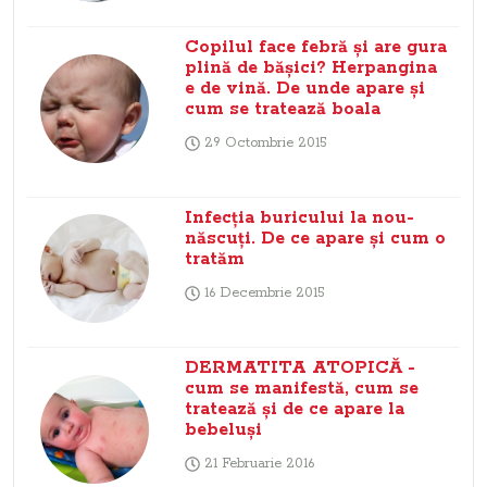
Copilul face febră şi are gura
plină de băşici? Herpangina
e de vină. De unde apare şi
cum se tratează boala
29 Octombrie 2015
Infecţia buricului la nou-
născuţi. De ce apare şi cum o
tratăm
16 Decembrie 2015
DERMATITA ATOPICĂ -
cum se manifestă, cum se
tratează şi de ce apare la
bebeluşi
21 Februarie 2016