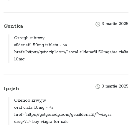
3 martie 2025
Gsntka
Czrqgh mbrzzy
sildenafil 50mg tablets - <a
href="https://getvicipl.com/">oral sildenafil 50mg</a> cialis
10mg
3 martie 2025
Iprjzh
Oxenoc krwyjw
oral cialis 10mg - <a
href="https://getgenedp.com/getsildenafil/">viagra
drug</a> buy viagra for sale