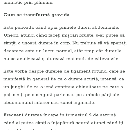
amniotic prin plămâni.
Cum se transformă gravida
Este perioada când apar primele dureri abdominale.
Uneori, atunci când faceţi mişcări bruşte, s-ar putea să
simţiţi o uşoară durere în corp. Nu trebuie să vă speriaţi
deoarece este un lucru normal, atât timp cât durerile
nu se acutizează şi durează mai mult de câteva zile.
Este vorba despre durerea de ligament rotund, care se
manifestă în general fie ca o durere scurtă, intensă, ca
un junghi, fie ca o jenă continua chinuitoare pe care o
poţi simţi pe o singură parte sau pe ambele părţi ale
abdomenului inferior sau zonei inghinale.
Frecvent durerea începe în trimestrul 2 de sarcină
când ai putea simţi o înţepătură scurtă atunci când îţi