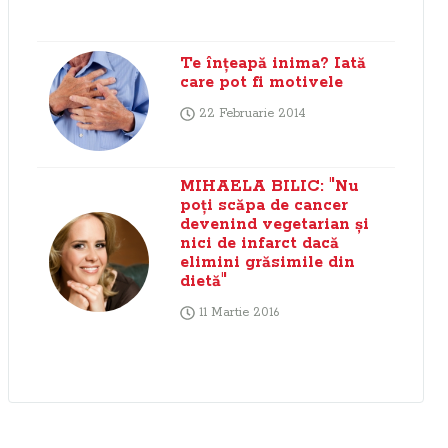
Te înţeapă inima? Iată
care pot fi motivele
22 Februarie 2014
MIHAELA BILIC: "Nu
poţi scăpa de cancer
devenind vegetarian şi
nici de infarct dacă
elimini grăsimile din
dietă"
11 Martie 2016