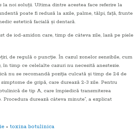
la noi soluții. Ultima dintre acestea face referire la
bundentă poate fi redusă la axile, palme, tălpi, față, frunte
 medic estetică facială și dentară.
est de iod-amidon care, timp de câteva zile, lasă pe piele
iri, de regulă o puncție. În cazul zonelor sensibile, cum
), în timp ce celelalte cazuri nu necesită anestezie.
ică nu se recomandă poziția culcată și timp de 24 de
ar simptome de gripă, care durează 2-3 zile. Pentru
botulinică de tip A, care împiedică transmiterea
e. Procedura durează câteva minute”, a explicat
•
ie
toxina botulinica