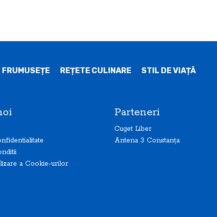
I FRUMUSEȚE
REȚETE CULINARE
STIL DE VIAȚĂ
noi
Parteneri
Cuget Liber
nfidentialitate
Antena 3 Constanța
nditii
ilizare a Cookie-urilor