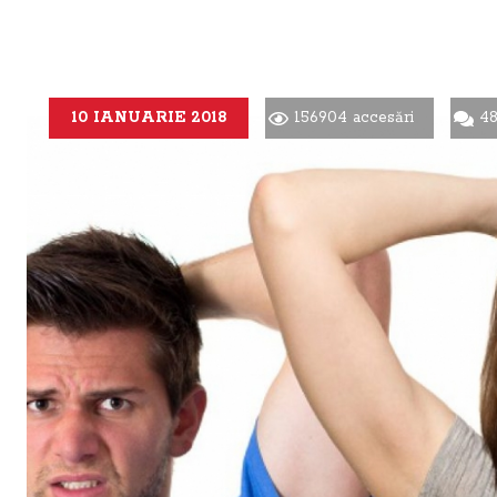
10 IANUARIE 2018
156904 accesări
48