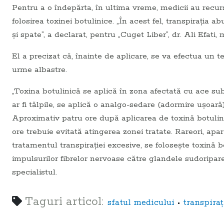
Pentru a o îndepărta, în ultima vreme, medicii au recurs 
folosirea toxinei botulinice. „În acest fel, transpirația a
și spate”, a declarat, pentru „Cuget Liber”, dr. Ali Efati,
El a precizat că, înainte de aplicare, se va efectua un t
urme albastre.
„Toxina botulinică se aplică în zona afectată cu ace subț
ar fi tălpile, se aplică o analgo-sedare (adormire ușoară
Aproximativ patru ore după aplicarea de toxină botulin
ore trebuie evitată atingerea zonei tratate. Rareori, ap
tratamentul transpirației excesive, se folosește toxină 
impulsurilor fibrelor nervoase către glandele sudoripar
specialistul.
Taguri articol:
•
sfatul medicului
transpiraţ