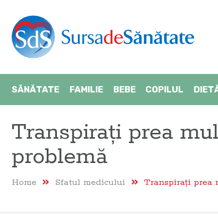
SĂNĂTATE
FAMILIE
BEBE
COPILUL
DIET
Transpirați prea mu
problemă
Home
Sfatul medicului
Transpirați prea 