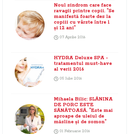
Noul sindrom care face
ravagii printre copii. "Se
manifestă foarte des la
copiii cu vârste între 1
şi 12 ani"
07 Aprilie 2016
HYDRA Deluxe SPA -
tratamentul must-have
al verii 2016
05 Iulie 2016
Mihaela Bilic: SLĂNINA
DE PORC ESTE
SĂNĂTOASĂ. "Este mai
aproape de uleiul de
măsline şi de somon"
01 Februarie 2016