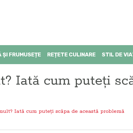
Ă ŞI FRUMUSEȚE
REȚETE CULINARE
STIL DE VI
lt? Iată cum puteți sc
mult? Iată cum puteți scăpa de această problemă