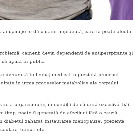
ranspirație le dă o stare neplăcută, care le poate afecta
roblemă, oamenii devin dependenți de antiperspirante și
 să apară în public.
te denumită în limbaj medical, reprezintă procesul
rezultate în urma proceselor metabolice ale corpului
are a organismului, în condiții de căldură excesivă, băi
ași timp, poate fi generată de afecțiuni fără o cauză
um diabetul zaharat, instaurarea menopauzei, prezența
sculare, tumori etc.