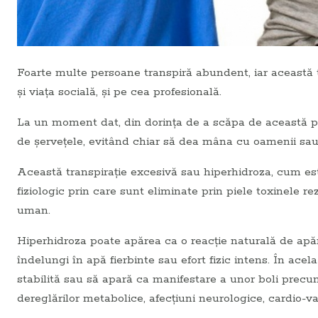
Foarte multe persoane transpiră abundent, iar această t
şi viața socială, și pe cea profesională.
La un moment dat, din dorința de a scăpa de această p
de șervețele, evitând chiar să dea mâna cu oamenii sau
Această transpirație excesivă sau hiperhidroza, cum es
fiziologic prin care sunt eliminate prin piele toxinele 
uman.
Hiperhidroza poate apărea ca o reacție naturală de apăr
îndelungi în apă fierbinte sau efort fizic intens. În acel
stabilită sau să apară ca manifestare a unor boli prec
dereglărilor metabolice, afecțiuni neurologice, cardio-va