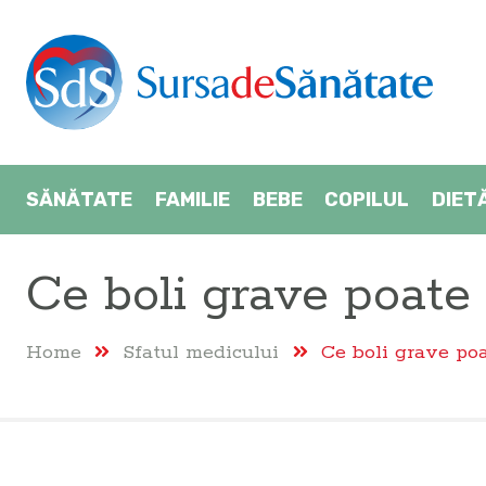
SĂNĂTATE
FAMILIE
BEBE
COPILUL
DIET
Ce boli grave poate
Home
Sfatul medicului
Ce boli grave po