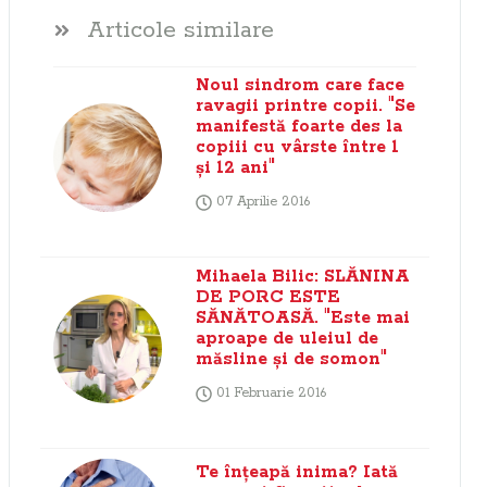
Articole similare
Noul sindrom care face
ravagii printre copii. "Se
manifestă foarte des la
copiii cu vârste între 1
şi 12 ani"
07 Aprilie 2016
Mihaela Bilic: SLĂNINA
DE PORC ESTE
SĂNĂTOASĂ. "Este mai
aproape de uleiul de
măsline şi de somon"
01 Februarie 2016
Te înţeapă inima? Iată