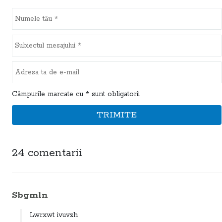
Câmpurile marcate cu * sunt obligatorii
TRIMITE
24 comentarii
Sbgmln
Lwrxwt ivuvzh