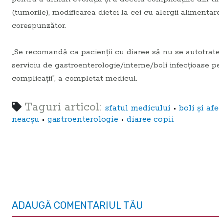
(tumorile), modificarea dietei la cei cu alergii alimenta
corespunzător.
„Se recomandă ca pacienţii cu diaree să nu se autotratez
serviciu de gastroenterologie/interne/boli infecţioase p
complicaţii”, a completat medicul.
Taguri articol:
•
sfatul medicului
boli şi af
•
•
neacşu
gastroenterologie
diaree copii
ADAUGĂ COMENTARIUL TĂU