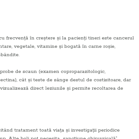
u frecvenţă în creştere şi la pacienţi tineri este cancerul
ntare, vegetale, vitamine şi bogată în carne roşie,
obândite.
ât probe de scaun (examen coproparazitologic,
ctina), cât şi teste de sânge destul de costisitoare, dar
vizualizează direct leziunile şi permite recoltarea de
tând tratament toată viaţa şi investigaţii periodice
mp. Alte boli pot necesita „sancţiune chirurgicală”