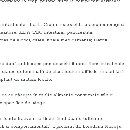
nosticate la timp, putând duce la complicaţii serioase:
ii intestinale - boala Crohn, rectocolita ulcerohemoragică,
arazitoze, SIDA ,TBC intestinal, pancreatita,
exces de alcool, cafea, unele medicamente; alergii
e după antibiotice prin dezechilibrarea florei intestinale
, diaree determinată de clostriddium difficile, uneori fără
lant de materii fecale.
na ce se găseşte în multe alimente consumate zilnic:
te specifice de sânge.
 foarte frecvent la tineri, fiind doar o tulburare
ali şi comportamentali”, a precizat dr. Loredana Neacşu,