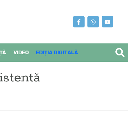
AȚĂ
VIDEO
EDIȚIA DIGITALĂ
istentă