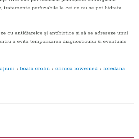
re, tratamente perfuzabile la cei ce nu se pot hidrata
e cu antidiareice şi antibiotice şi să se adreseze unui
entru a evita temporizarea diagnosticului şi eventuale
•
•
•
ecţiuni
boala crohn
clinica iowemed
loredana