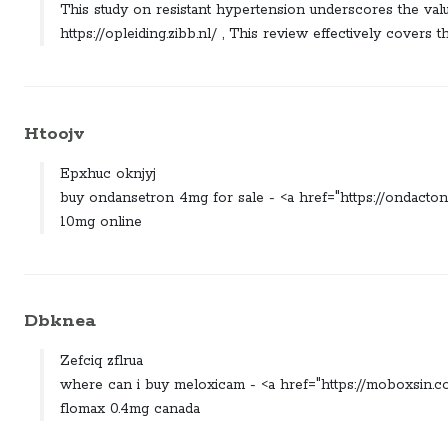
This study on resistant hypertension underscores the valu
https://opleiding.zibb.nl/ , This review effectively covers
Htoojv
Epxhuc oknjyj
buy ondansetron 4mg for sale - <a href="https://ondacton
10mg online
Dbknea
Zefciq zflrua
where can i buy meloxicam - <a href="https://moboxsin.
flomax 0.4mg canada