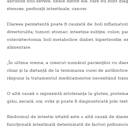
ascunde boli severe, unele dintre ele, care nu sunt diag
stenoze, perforaţii intestinale, cancer.
Diareea persistentă poate fi cauzată de: boli inflamator
diverticulita; tumori: stomac, intestine subţire, colon; p
colecistectomia; boli metabolice: diabet, hipertiroidie; 
alimentare.
„În ultima vreme, a crescut numărul pacienţilor cu diare
chiar şi la distanţă de la terminarea curei de antibiotice
răspuns la tratamentul medicamentos necesitând transp
O altă cauză o reprezintă intoleranţa la gluten, protei
grâu, secară, orz, ovăz şi poate fi diagnosticată prin tes
Sindromul de intestin iritabil este o altă cauză de diaree,
funcţională intestinală determinată de factori psihosoci