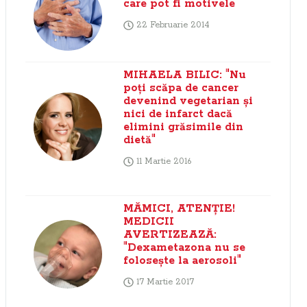
care pot fi motivele
22 Februarie 2014
MIHAELA BILIC: "Nu
poţi scăpa de cancer
devenind vegetarian şi
nici de infarct dacă
elimini grăsimile din
dietă"
11 Martie 2016
MĂMICI, ATENŢIE!
MEDICII
AVERTIZEAZĂ:
"Dexametazona nu se
foloseşte la aerosoli"
17 Martie 2017