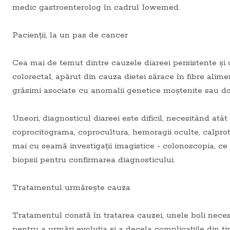
medic gastroenterolog în cadrul Iowemed.
Pacienţii, la un pas de cancer
Cea mai de temut dintre cauzele diareei persistente şi c
colorectal, apărut din cauza dietei sărace în fibre alime
grăsimi asociate cu anomalii genetice moştenite sau d
Uneori, diagnosticul diareei este dificil, necesitând at
coprocitograma, coprocultura, hemoragii oculte, calprote
mai cu seamă investigaţii imagistice - colonoscopia, ce 
biopsii pentru confirmarea diagnosticului.
Tratamentul urmăreşte cauza
Tratamentul constă în tratarea cauzei, unele boli necesi
pentru a urmări evoluţia şi a decela complicaţiile din ti