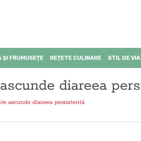
Ă ŞI FRUMUSEȚE
REȚETE CULINARE
STIL DE VI
 ascunde diareea pers
ate ascunde diareea persistentă