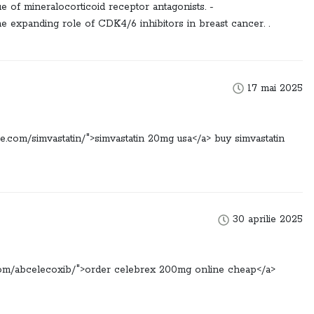
e of mineralocorticoid receptor antagonists. -
 the expanding role of CDK4/6 inhibitors in breast cancer. .
17 mai 2025
e.com/simvastatin/">simvastatin 20mg usa</a> buy simvastatin
30 aprilie 2025
com/abcelecoxib/">order celebrex 200mg online cheap</a>