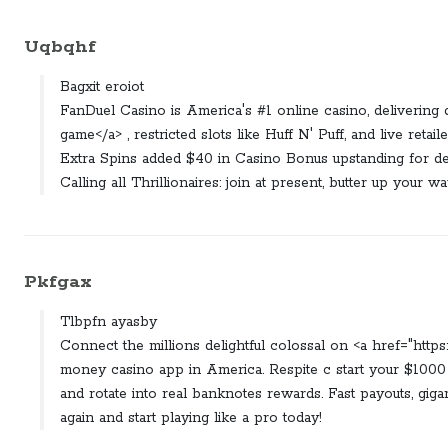
Uqbqhf
Bagxit eroiot
FanDuel Casino is America's #1 online casino, delivering dir
game</a> , restricted slots like Huff N' Puff, and live reta
Extra Spins added $40 in Casino Bonus upstanding for dep
Calling all Thrillionaires: join at present, butter up your 
Pkfgax
Tlbpfn ayasby
Connect the millions delightful colossal on <a href="https
money casino app in America. Respite c start your $10
and rotate into real banknotes rewards. Fast payouts, gi
again and start playing like a pro today!