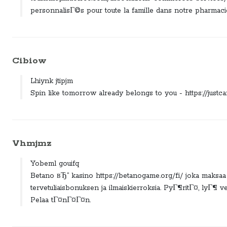
personnalisГ©s pour toute la famille dans notre pharmacie
Cibiow
Lhiynk jtipjm
Spin like tomorrow already belongs to you - https://justc
Vhmjmz
Yobeml gouifq
Betano вЂ“ kasino https://betanogame.org/fi/ joka maksaa 
tervetuliaisbonuksen ja ilmaiskierroksia. PyГ¶ritГ¤, lyГ¶ veto
Pelaa tГ¤nГ¤Г¤n.