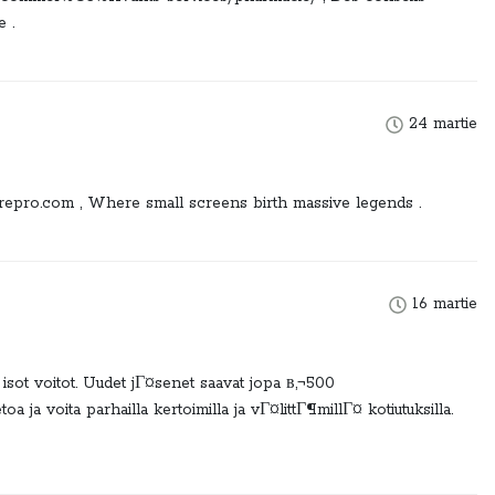
 .
24 martie
arepro.com , Where small screens birth massive legends .
16 martie
isot voitot. Uudet jГ¤senet saavat jopa в‚¬500
a ja voita parhailla kertoimilla ja vГ¤littГ¶millГ¤ kotiutuksilla.