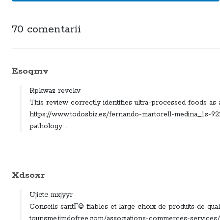
70 comentarii
Esoqmv
Rpkwaz revckv
This review correctly identifies ultra-processed foods as 
https://www.todosbiz.es/fernando-martorell-medina_1s-922-7
pathology. .
Xdsoxr
Ujictc mxjyyr
Conseils santГ© fiables et large choix de produits de qual
tourisme.jimdofree.com/associations-commerces-service