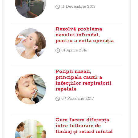
16 Decembrie 2013
Rezolvă problema
nasului înfundat,
pentru a evita operaţia
01 Aprilie 2016
Polipii nazali,
principala cauză a
infecţiilor respiratorii
repetate
07 Februarie 2017
Cum facem diferenţa
între tulburare de
limbaj şi retard mintal