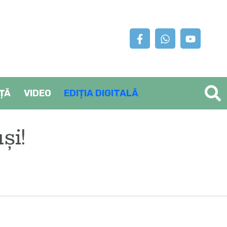
AȚĂ
VIDEO
EDIȚIA DIGITALĂ
şi!