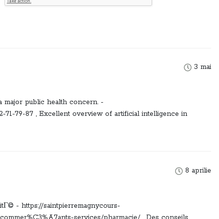
3 mai
a major public health concern. -
1-79-87 , Excellent overview of artificial intelligence in
8 aprilie
itГ© - https://saintpierremagnycours-
s/commer%C3%A7ants-services/pharmacie/ , Des conseils