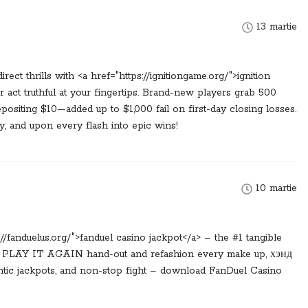
13 martie
ect thrills with <a href="https://ignitiongame.org/">ignition
iler act truthful at your fingertips. Brand-new players grab 500
ositing $10—added up to $1,000 fail on first-day closing losses.
way, and upon every flash into epic wins!
10 martie
://fanduelus.org/">fanduel casino jackpot</a> – the #1 tangible
00 PLAY IT AGAIN hand-out and refashion every make up, хэнд
gantic jackpots, and non-stop fight – download FanDuel Casino