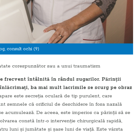
, consult ochi (9)
ratate corespunzător sau a unui traumatism
 frecvent întâlnită în rândul sugarilor. Părinţii
nlăcrimaţi, ba mai mult lacrimile se scurg pe obraz
are este secreţia oculară de tip purulent, care
nt semnele că orificiul de deschidere în fosa nazală
 se acumulează. De aceea, este imperios ca părinţii să se
varea constă într-o intervenţie chirurgicală rapidă,
tru luni şi jumătate şi şase luni de viaţă. Este vârsta