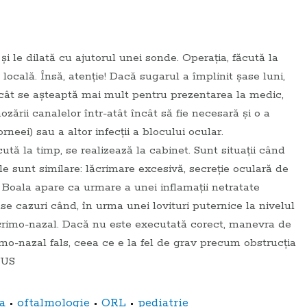
i le dilată cu ajutorul unei sonde. Operaţia, făcută la
 locală.
Însă, atenţie! Dacă sugarul a împlinit şase luni,
 cât se aşteaptă mai mult pentru prezentarea la medic,
nozării canalelor într-atât încât să fie necesară şi o a
orneei) sau a altor infecţii a blocului ocular.
cută la timp, se realizează la cabinet.
Sunt situaţii când
le sunt similare: lăcrimare excesivă, secreţie oculară de
. Boala apare ca urmare a unei inflamaţii netratate
 cazuri când, în urma unei lovituri puternice la nivelul
lacrimo-nazal. Dacă nu este executată corect, manevra de
mo-nazal fals, ceea ce e la fel de grav precum obstrucţia
LUS
•
•
•
a
oftalmologie
ORL
pediatrie