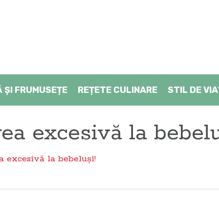
Ă ŞI FRUMUSEȚE
REȚETE CULINARE
STIL DE VI
rea excesivă la bebelu
a excesivă la bebeluşi!