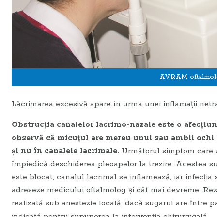
AVRAM oftalmolog
Lăcrimarea excesivă apare în urma unei inflamaţii net
Obstrucţia canalelor lacrimo-nazale este o afecţiune
observă că micuţul are mereu unul sau ambii ochi î
şi nu în canalele lacrimale.
Următorul simptom care ap
împiedică deschiderea pleoapelor la trezire. Acestea su
este blocat, canalul lacrimal se inflamează, iar infecţia
adreseze medicului oftalmolog şi cât mai devreme. Rezol
realizată sub anestezie locală, dacă sugarul are între pa
indicată pentru supunerea la intervenţia chirurgicală.