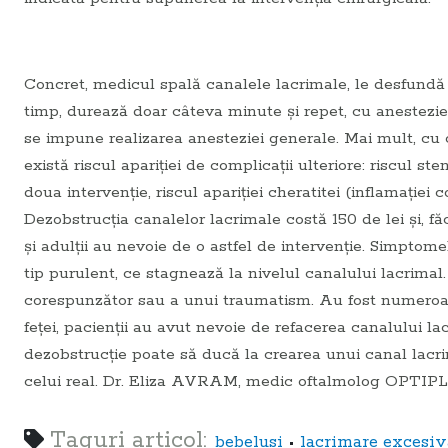
Concret, medicul spală canalele lacrimale, le desfundă ş
timp, durează doar câteva minute şi repet, cu anestezie
se impune realizarea anesteziei generale. Mai mult, cu
există riscul apariţiei de complicaţii ulteriore: riscul ste
doua intervenţie, riscul apariţiei cheratitei (inflamaţiei c
Dezobstrucţia canalelor lacrimale costă 150 de lei şi, fă
şi adulţii au nevoie de o astfel de intervenţie. Simptome
tip purulent, ce stagnează la nivelul canalului lacrimal
corespunzător sau a unui traumatism. Au fost numeroase
feţei, pacienţii au avut nevoie de refacerea canalului 
dezobstrucţie poate să ducă la crearea unui canal lacri
celui real.
Dr. Eliza AVRAM, medic oftalmolog OPTIP
Taguri articol:
•
bebelusi
lacrimare excesiv