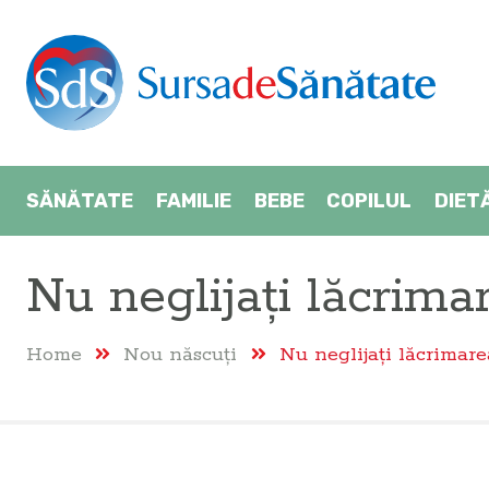
SĂNĂTATE
FAMILIE
BEBE
COPILUL
DIET
Nu neglijaţi lăcrima
Home
Nou născuţi
Nu neglijaţi lăcrimare