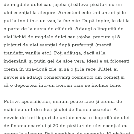
de migdale dulci sau jojoba și câteva picături cu un
ulei esențial la alegere. Amesteci cele trei unturi și le
pui la topit într-un vas, la foc mic. După topire, le dai la
o parte de la sursa de căldură. Adaugi o linguriță de
ulei lichid de migdale dulci sau jojoba, precum și 8
picături de ulei esențial după preferință (mentă,
trandafir, vanilie etc.). Poți adăuga, dacă ai la
îndemână, și puțin gel de aloe vera. Ideal e să folosești
crema în una-două zile, și să o ții la rece. Altfel, ai
nevoie să adaugi conservanți cosmetici din comerț și
să o depozitezi într-un borcan care se închide bine.
Potrivit specialiștilor, minuni poate face și crema de
mâini cu unt de shea și ulei de floarea soarelui. Ai
nevoie de trei linguri de unt de shea, o linguriță de ulei
de floarea-soarelui și 20 de picături de ulei esențial cu
arome la alegere. Poți combina, de exemplu, 10 picături