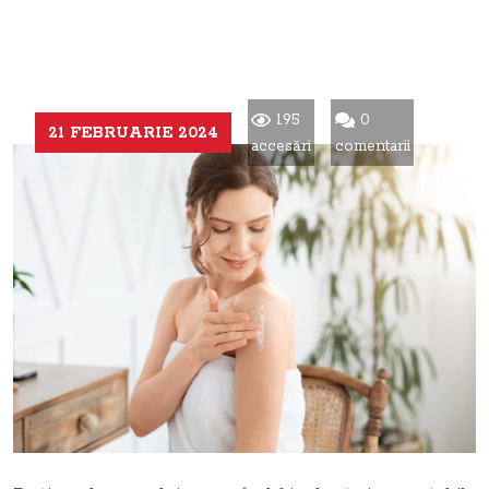
195
0
21 FEBRUARIE 2024
accesări
comentarii