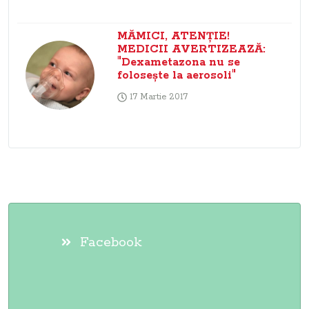
MĂMICI, ATENŢIE!
MEDICII AVERTIZEAZĂ:
"Dexametazona nu se
foloseşte la aerosoli"
17 Martie 2017
Facebook