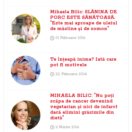
Mihaela Bilic: SLĂNINA DE
PORC ESTE SĂNĂTOASĂ.
"Este mai aproape de uleiul
de măsline şi de somon"
01 Februarie 2016
Te înţeapă inima? Iată care
pot fi motivele
22 Februarie 2014
MIHAELA BILIC: "Nu poţi
scăpa de cancer devenind
vegetarian şi nici de infarct
dacă elimini grăsimile din
dietă"
11 Martie 2016