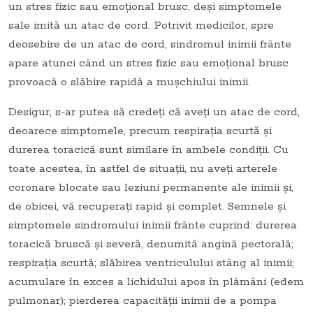
un stres fizic sau emoțional brusc, deși simptomele
sale imită un atac de cord. Potrivit medicilor, spre
deosebire de un atac de cord, sindromul inimii frânte
apare atunci când un stres fizic sau emoțional brusc
provoacă o slăbire rapidă a mușchiului inimii.
Desigur, s-ar putea să credeți că aveți un atac de cord,
deoarece simptomele, precum respirația scurtă și
durerea toracică sunt similare în ambele condiții. Cu
toate acestea, în astfel de situații, nu aveți arterele
coronare blocate sau leziuni permanente ale inimii și,
de obicei, vă recuperați rapid și complet. Semnele și
simptomele sindromului inimii frânte cuprind: durerea
toracică bruscă și severă, denumită angină pectorală;
respirația scurtă; slăbirea ventriculului stâng al inimii;
acumulare în exces a lichidului apos în plămâni (edem
pulmonar); pierderea capacității inimii de a pompa