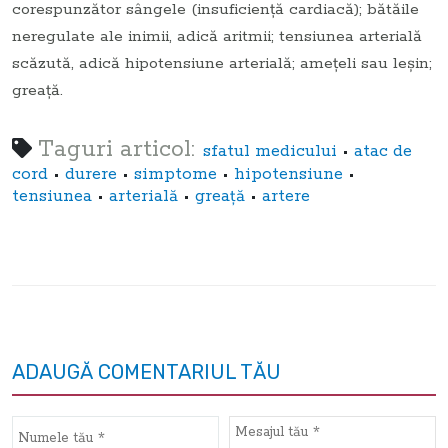
corespunzător sângele (insuficiență cardiacă); bătăile
neregulate ale inimii, adică aritmii; tensiunea arterială
scăzută, adică hipotensiune arterială; amețeli sau leșin;
greaţă.
Taguri articol:
•
sfatul medicului
atac de
•
•
•
•
cord
durere
simptome
hipotensiune
•
•
•
tensiunea
arterială
greaţă
artere
ADAUGĂ COMENTARIUL TĂU