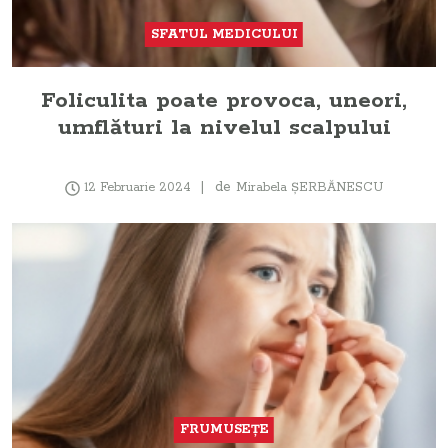
SFATUL MEDICULUI
Foliculita poate provoca, uneori,
umflături la nivelul scalpului
de
12 Februarie 2024
Mirabela ŞERBĂNESCU
FRUMUSEŢE