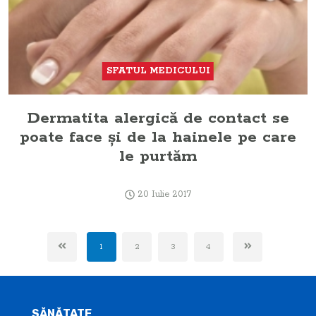
SFATUL MEDICULUI
Dermatita alergică de contact se
poate face şi de la hainele pe care
le purtăm
20 Iulie 2017
1
2
3
4
SĂNĂTATE