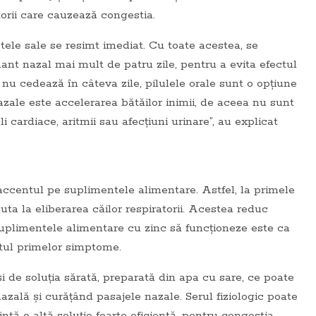
torii care cauzează congestia.
ctele sale se resimt imediat. Cu toate acestea, se
nt nazal mai mult de patru zile, pentru a evita efectul
u cedează în câteva zile, pilulele orale sunt o opţiune
zale este accelerarea bătăilor inimii, de aceea nu sunt
cardiace, aritmii sau afecţiuni urinare”, au explicat
 accentul pe suplimentele alimentare. Astfel, la primele
ta la eliberarea căilor respiratorii. Acestea reduc
suplimentele alimentare cu zinc să funcţioneze este ca
utul primelor simptome.
i de soluţia sărată, preparată din apa cu sare, ce poate
zală şi curăţând pasajele nazale. Serul fiziologic poate
intă o altă soluţie foarte eficientă, pentru congestia