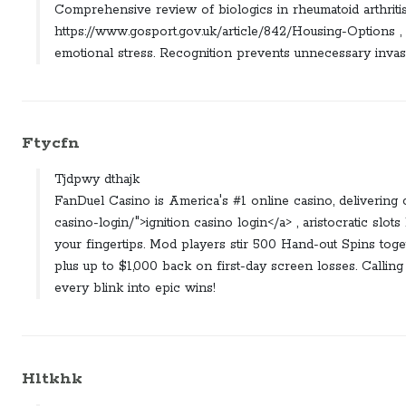
Comprehensive review of biologics in rheumatoid arthritis.
https://www.gosport.gov.uk/article/842/Housing-Options 
emotional stress. Recognition prevents unnecessary invas
Ftycfn
Tjdpwy dthajk
FanDuel Casino is America's #1 online casino, delivering co
casino-login/">ignition casino login</a> , aristocratic slo
your fingertips. Mod players stir 500 Hand-out Spins tog
plus up to $1,000 back on first-day screen losses. Calling 
every blink into epic wins!
Hltkhk