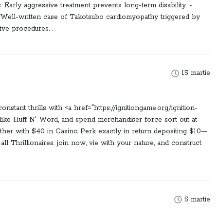
 Early aggressive treatment prevents long-term disability. -
, Well-written case of Takotsubo cardiomyopathy triggered by
ive procedures. .
15 martie
nstant thrills with <a href="https://ignitiongame.org/ignition-
ts like Huff N' Word, and spend merchandiser force sort out at
ether with $40 in Casino Perk exactly in return depositing $10—
all Thrillionaires: join now, vie with your nature, and construct
5 martie