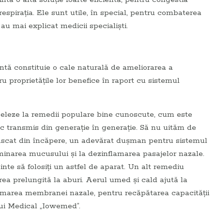
respiraţia. Ele sunt utile, în special, pentru combaterea
 au mai explicat medicii specialişti.
mentă constituie o cale naturală de ameliorarea a
 proprietăţile lor benefice în raport cu sistemul
apeleze la remedii populare bine cunoscute, cum este
ac transmis din generaţie în generaţie. Să nu uităm de
uscat din încăpere, un adevărat duşman pentru sistemul
iminarea mucusului şi la dezinflamarea pasajelor nazale.
inte să folosiţi un astfel de aparat. Un alt remediu
rea prelungită la aburi. Aerul umed şi cald ajută la
flamarea membranei nazale, pentru recăpătarea capacităţii
lui Medical „Iowemed”.