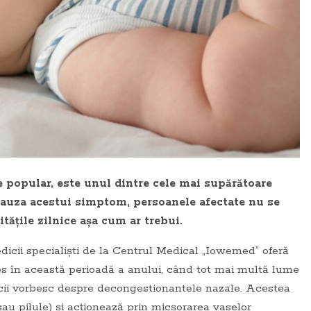
 popular, este unul dintre cele mai supărătoare
 cauza acestui simptom, persoanele afectate nu se
tăţile zilnice aşa cum ar trebui.
icii specialişti de la Centrul Medical „Iowemed” oferă
ales în această perioadă a anului, când tot mai multă lume
icii vorbesc despre decongestionantele nazale. Acestea
au pilule) şi acţionează prin micşorarea vaselor