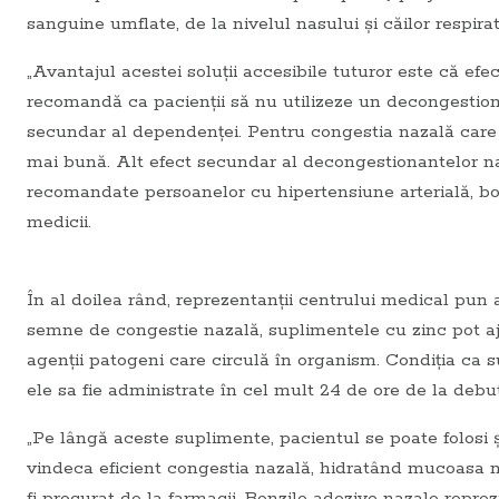
sanguine umflate, de la nivelul nasului şi căilor respira
„Avantajul acestei soluţii accesibile tuturor este că efe
recomandă ca pacienţii să nu utilizeze un decongestiona
secundar al dependenţei. Pentru congestia nazală care n
mai bună. Alt efect secundar al decongestionantelor na
recomandate persoanelor cu hipertensiune arterială, boli 
medicii.
În al doilea rând, reprezentanţii centrului medical pun
semne de congestie nazală, suplimentele cu zinc pot aju
agenţii patogeni care circulă în organism. Condiţia ca 
ele sa fie administrate în cel mult 24 de ore de la deb
„Pe lângă aceste suplimente, pacientul se poate folosi ş
vindeca eficient congestia nazală, hidratând mucoasa na
fi procurat de la farmacii. Benzile adezive nazale reprez