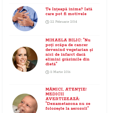
Te înţeapă inima? Iată
care pot fi motivele
22 Februarie 2014
MIHAELA BILIC: "Nu
poţi scăpa de cancer
devenind vegetarian şi
nici de infarct dacă
elimini grăsimile din
dietă"
11 Martie 2016
MĂMICI, ATENŢIE!
MEDICII
AVERTIZEAZĂ:
"Dexametazona nu se
foloseşte la aerosoli"