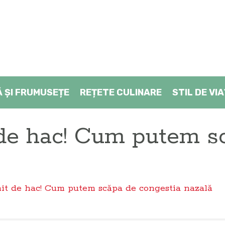
Ă ŞI FRUMUSEȚE
REȚETE CULINARE
STIL DE VI
de hac! Cum putem sc
t de hac! Cum putem scăpa de congestia nazală