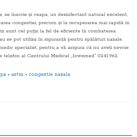
e, se înscrie şi ceapa, un dezinfectant natural excelent,
rarea congestiei, precum şi la recuperarea mai rapidă în
in sunt cel puţin la fel de eficiente în combaterea
au se pot utiliza în siguranţă pentru spălături nazale.
 medic specialist, pentru a vă asigura că nu aveţi nevoie
de telefon al Centrului Medical „Iowemed” 0241.962.
•
•
apa
astm
congestie nazala