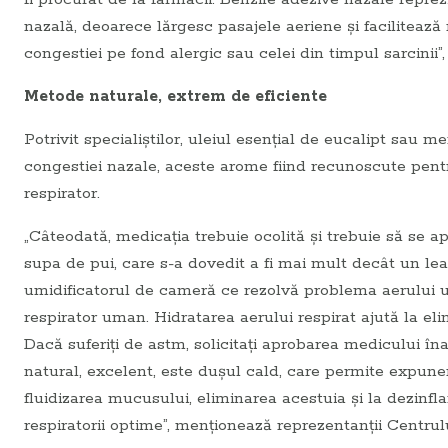
nazală, deoarece lărgesc pasajele aeriene şi facilitează 
congestiei pe fond alergic sau celei din timpul sarcinii”,
Metode naturale, extrem de eficiente
Potrivit specialiştilor, uleiul esenţial de eucalipt sau 
congestiei nazale, aceste arome fiind recunoscute pentru
respirator.
„Câteodată, medicaţia trebuie ocolită şi trebuie să se 
supa de pui, care s-a dovedit a fi mai mult decât un le
umidificatorul de cameră ce rezolvă problema aerului 
respirator uman. Hidratarea aerului respirat ajută la el
Dacă suferiţi de astm, solicitaţi aprobarea medicului îna
natural, excelent, este duşul cald, care permite expune
fluidizarea mucusului, eliminarea acestuia şi la dezin
respiratorii optime”, menţionează reprezentanţii Centru