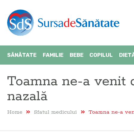
SĂNĂTATE
FAMILIE
BEBE
COPILUL
DIET
Toamna ne-a venit 
nazală
Home
Sfatul medicului
Toamna ne-a veni