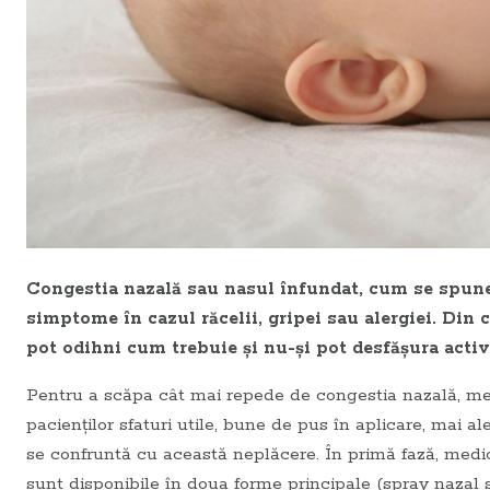
Congestia nazală sau nasul înfundat, cum se spune
simptome în cazul răcelii, gripei sau alergiei. Din
pot odihni cum trebuie şi nu-şi pot desfăşura activi
Pentru a scăpa cât mai repede de congestia nazală, med
pacienţilor sfaturi utile, bune de pus în aplicare, mai 
se confruntă cu această neplăcere. În primă fază, med
sunt disponibile în doua forme principale (spray nazal s