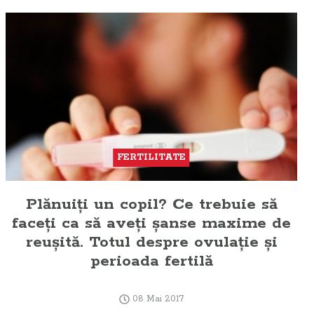
FERTILITATE
Plănuiţi un copil? Ce trebuie să
faceţi ca să aveţi şanse maxime de
reuşită. Totul despre ovulaţie şi
perioada fertilă
08 Mai 2017