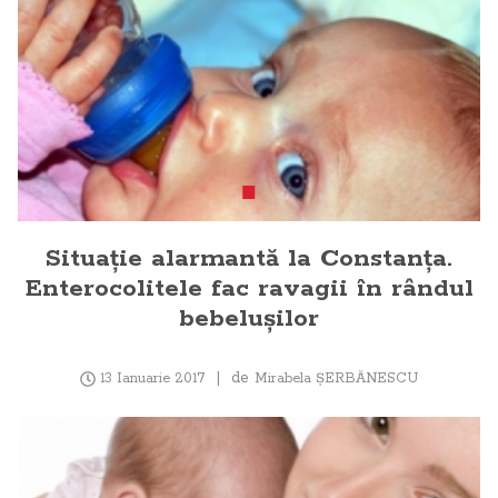
Situaţie alarmantă la Constanţa.
Enterocolitele fac ravagii în rândul
bebeluşilor
de
13 Ianuarie 2017
Mirabela ŞERBĂNESCU