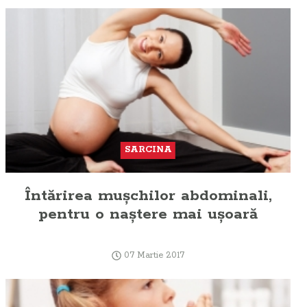
SARCINA
Întărirea muşchilor abdominali,
pentru o naştere mai uşoară
07 Martie 2017