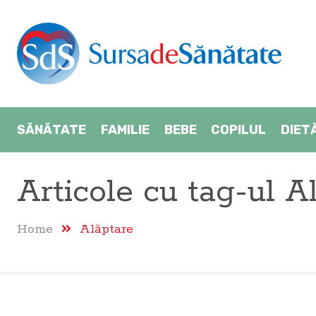
SĂNĂTATE
FAMILIE
BEBE
COPILUL
DIET
Articole cu tag-ul
A
Home
Alăptare