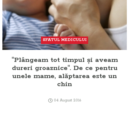
SFATUL MEDICULUI
"Plângeam tot timpul şi aveam
dureri groaznice". De ce pentru
unele mame, alăptarea este un
chin
04 August 2016