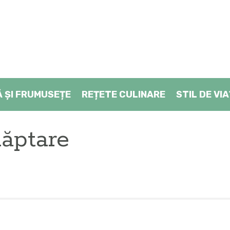
Ă ŞI FRUMUSEȚE
REȚETE CULINARE
STIL DE VI
lăptare