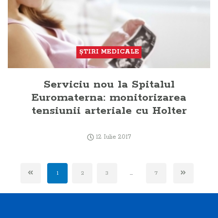
ŞTIRI MEDICALE
Serviciu nou la Spitalul
Euromaterna: monitorizarea
tensiunii arteriale cu Holter
12 Iulie 2017
1
2
3
...
7