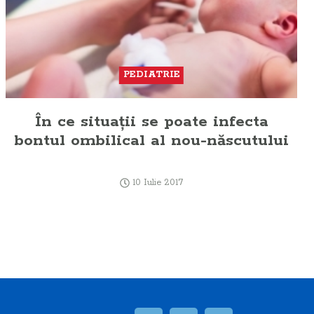
PEDIATRIE
În ce situaţii se poate infecta
bontul ombilical al nou-născutului
10 Iulie 2017