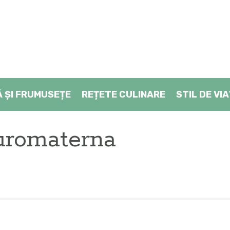
Ă ŞI FRUMUSEȚE
REȚETE CULINARE
STIL DE VI
uromaterna