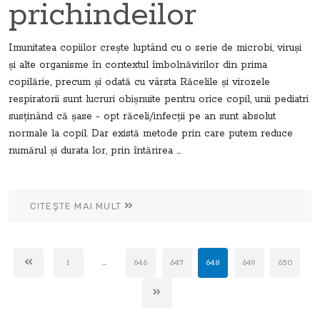
prichindeilor
Imunitatea copiilor creşte luptând cu o serie de microbi, viruşi
şi alte organisme în contextul îmbolnăvirilor din prima
copilărie, precum şi odată cu vârsta Răcelile şi virozele
respiratorii sunt lucruri obişnuite pentru orice copil, unii pediatri
susţinând că şase - opt răceli/infecţii pe an sunt absolut
normale la copil. Dar există metode prin care putem reduce
numărul şi durata lor, prin întărirea ...
CITEȘTE MAI MULT
1
...
646
647
648
649
650