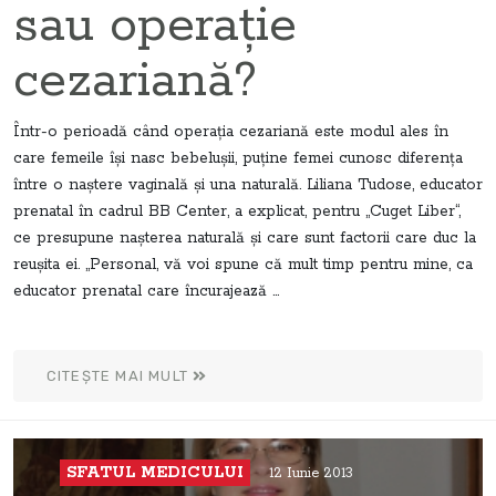
sau operaţie
cezariană?
Într-o perioadă când operaţia cezariană este modul ales în
care femeile îşi nasc bebeluşii, puţine femei cunosc diferenţa
între o naştere vaginală şi una naturală. Liliana Tudose, educator
prenatal în cadrul BB Center, a explicat, pentru „Cuget Liber“,
ce presupune naşterea naturală şi care sunt factorii care duc la
reuşita ei. „Personal, vă voi spune că mult timp pentru mine, ca
educator prenatal care încurajează ...
CITEȘTE MAI MULT
SFATUL MEDICULUI
12 Iunie 2013