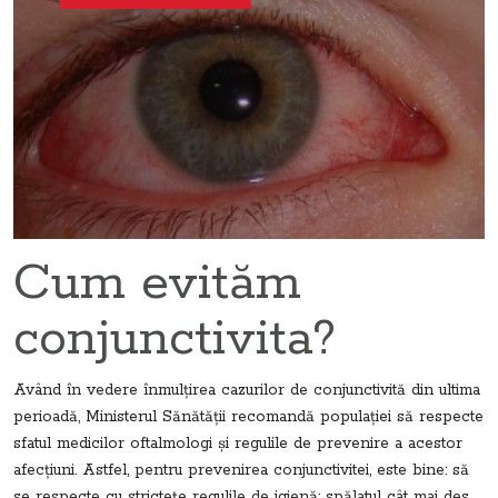
Cum evităm
conjunctivita?
Având în vedere înmulţirea cazurilor de conjunctivită din ultima
perioadă, Ministerul Sănătăţii recomandă populaţiei să respecte
sfatul medicilor oftalmologi şi regulile de prevenire a acestor
afecţiuni. Astfel, pentru prevenirea conjunctivitei, este bine: să
se respecte cu stricteţe regulile de igienă: spălatul cât mai des