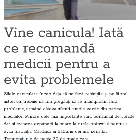
Vine canicula! Iată
ce recomandă
medicii pentru a
evita problemele
Zilele caniculare încep deja să se facă resimţite şi pe litoral,
astfel că, trebuie să fim pregătiţi să le întâmpinăm fără
probleme, urmând câteva sfaturi simple venite din partea
medicilor. Printre cele mai importante sunt consumul de lichide,
dar şi evitarea expunerii la soare la orele prânzului pentru a
evita insolaţia. Cardiacii şi bătrânii, cei mai sensibili
Temperaturile de peste 30 de grade care ...