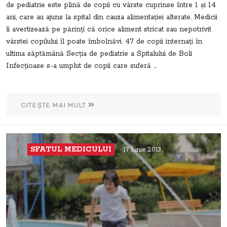
de pediatrie este plină de copii cu vârste cuprinse între 1 şi 14
ani, care au ajuns la spital din cauza alimentaţiei alterate. Medicii
îi avertizează pe părinţi că orice aliment stricat sau nepotrivit
vârstei copilului îl poate îmbolnăvi. 47 de copii internaţi în
ultima săptămână Secţia de pediatrie a Spitalului de Boli
Infecţioase s-a umplut de copii care suferă ...
CITEȘTE MAI MULT
SFATUL MEDICULUI
17 Iunie 2013